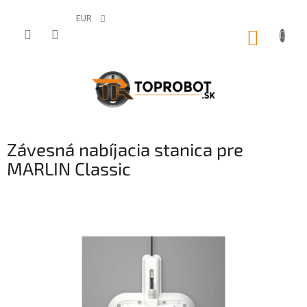
Prejsť
na
EUR
obsah
NÁKUP
KOŠÍK
Závesná nabíjacia stanica pre
MARLIN Classic