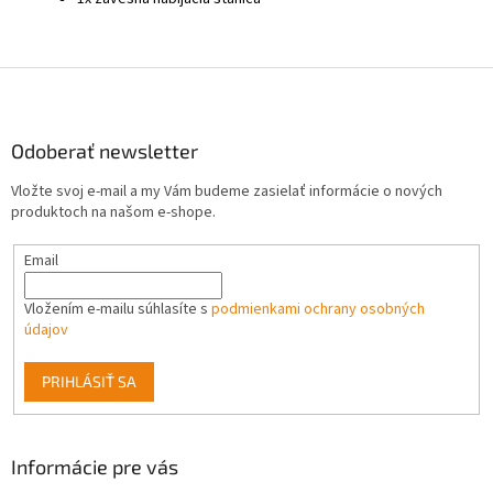
Z
á
p
ä
Odoberať newsletter
t
Vložte svoj e-mail a my Vám budeme zasielať informácie o nových
i
produktoch na našom e-shope.
e
Email
Vložením e-mailu súhlasíte s
podmienkami ochrany osobných
údajov
PRIHLÁSIŤ SA
Informácie pre vás