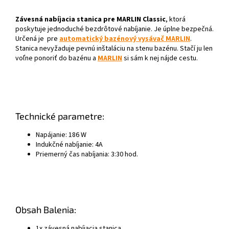
Závesná nabíjacia stanica pre MARLIN Classic
, ktorá
poskytuje jednoduché bezdrôtové nabíjanie. Je úplne bezpečná.
Určená je pre
automatický bazénový vysávač MARLIN
.
Stanica nevyžaduje pevnú inštaláciu na stenu bazénu. Stačí ju len
voľne ponoriť do bazénu a
MARLIN
si sám k nej nájde cestu.
Technické parametre:
Napájanie: 186 W
Indukčné nabíjanie: 4A
Priemerný čas nabíjania: 3:30 hod.
Obsah Balenia:
1x závesná nabíjacia stanica