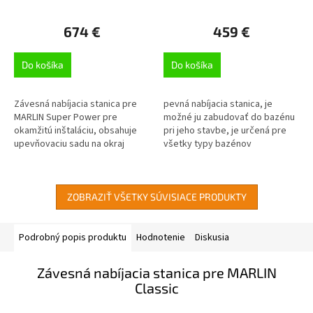
674 €
459 €
Do košíka
Do košíka
Závesná nabíjacia stanica pre
pevná nabíjacia stanica, je
MARLIN Super Power pre
možné ju zabudovať do bazénu
okamžitú inštaláciu, obsahuje
pri jeho stavbe, je určená pre
upevňovaciu sadu na okraj
všetky typy bazénov
bazéna, stačí ponoriť na dno
ZOBRAZIŤ VŠETKY SÚVISIACE PRODUKTY
Podrobný popis produktu
Hodnotenie
Diskusia
Závesná nabíjacia stanica pre MARLIN
Classic