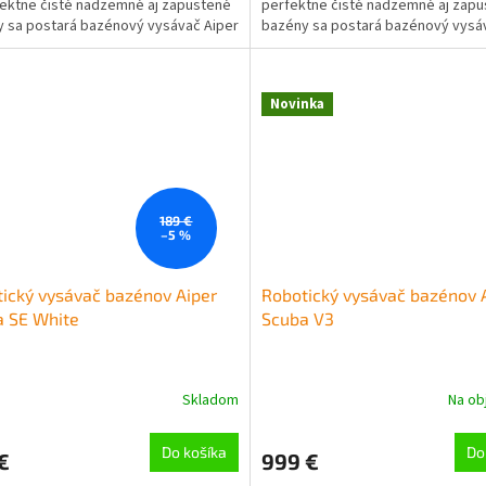
ektne čisté nadzemné aj zapustené
perfektne čisté nadzemné aj zap
 sa postará bazénový vysávač Aiper
bazény sa postará bazénový vysá
1 Pro....
Scuba S3. Tento...
Novinka
189 €
–5 %
ický vysávač bazénov Aiper
Robotický vysávač bazénov 
a SE White
Scuba V3
Skladom
Na ob
erné
tenie
ktu
Do košíka
Do
€
999 €