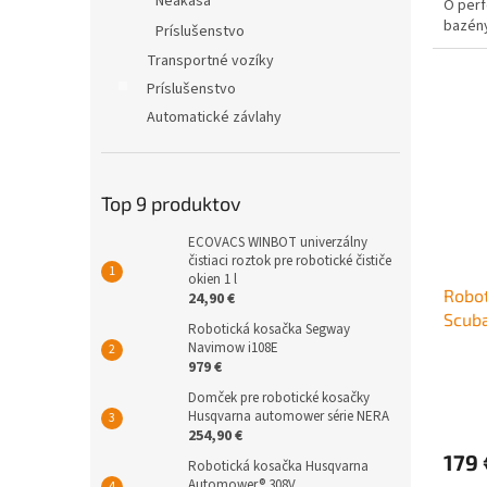
Neakasa
O perf
bazény
Príslušenstvo
Scuba S
Transportné vozíky
Príslušenstvo
Automatické závlahy
Top 9 produktov
ECOVACS WINBOT univerzálny
čistiaci roztok pre robotické čističe
okien 1 l
Robot
24,90 €
Scub
Robotická kosačka Segway
Navimow i108E
979 €
Domček pre robotické kosačky
Priem
Husqvarna automower série NERA
hodno
254,90 €
produ
179 
je
Robotická kosačka Husqvarna
Automower® 308V
5,0