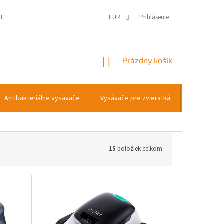
IENKY
OCHRANA OSOBNÝCH ÚDAJOV
EUR
Prihlásenie
INFORMÁCIE O COOKIES
NÁKUPNÝ
Prázdny košík
KOŠÍK
Antibakteriálne vysávače
Vysávače pre zvieratká
Transportn
15
položiek celkom