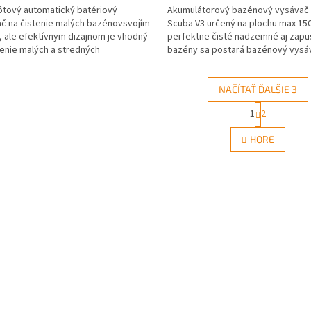
tový automatický batériový
Akumulátorový bazénový vysávač 
č na čistenie malých bazénovsvojím
Scuba V3 určený na plochu max 15
 ale efektívnym dizajnom je vhodný
perfektne čisté nadzemné aj zap
ičiek.
tenie malých a stredných
bazény sa postará bazénový vysá
ných bazénov s plochou do...
Scuba V3. Tento...
NAČÍTAŤ ĎALŠIE 3
S
1
2
O
t
r
v
HORE
á
l
n
á
k
d
o
a
v
c
a
i
n
e
i
e
p
r
v
k
y
v