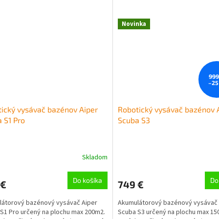
Novinka
999
–25
ický vysávač bazénov Aiper
Robotický vysávač bazénov 
 S1 Pro
Scuba S3
Skladom
Do košíka
Do
 €
749 €
átorový bazénový vysávač Aiper
Akumulátorový bazénový vysávač 
S1 Pro určený na plochu max 200m2.
Scuba S3 určený na plochu max 15