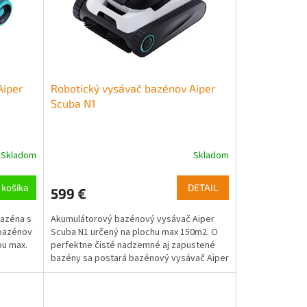
Aiper
Robotický vysávač bazénov Aiper
Scuba N1
Skladom
Skladom
Priemerné
hodnotenie
produktu
 košíka
DETAIL
599 €
je
5,0
bazéna s
Akumulátorový bazénový vysávač Aiper
z
 bazénov
Scuba N1 určený na plochu max 150m2. O
5
ou max.
perfektne čisté nadzemné aj zapustené
hviezdičiek.
bazény sa postará bazénový vysávač Aiper
Scuba N1. Tento...