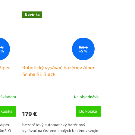
Novinka
 €
189 €
 %
–5 %
Aiper
Robotický vysávač bazénov Aiper
Scuba SE Black
Skladom
Na objednávku
Priemerné
hodnotenie
produktu
 košíka
Do košíka
179 €
je
5,0
Aiper
bezdrôtový automatický batériový
z
0m2. O
vysávač na čistenie malých bazénovsvojím
5