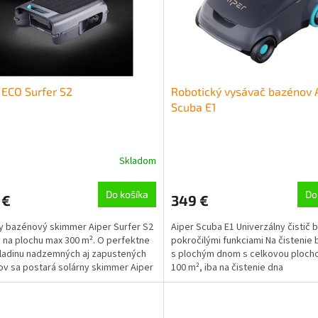
 ECO Surfer S2
Robotický vysávač bazénov 
Scuba E1
Skladom
Do košíka
Do
 €
349 €
y bazénový skimmer Aiper Surfer S2
Aiper Scuba E1 Univerzálny čistič 
 na plochu max 300 m². O perfektne
pokročilými funkciami Na čistenie
hladinu nadzemných aj zapustených
s plochým dnom s celkovou ploch
v sa postará solárny skimmer Aiper
100 m², iba na čistenie dna
S2....