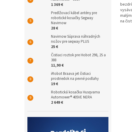
bezdrô
1 369 €
z
vysáva
5
Predlžovací kábel antény pre
malým,
hviezd
robotické kosačky Segway
na čis
Navimow
nadzem
28 €
Navimow Súprava náhradných
nožov pre seqway PLUS
25 €
Čistiaci roztok pre Hobot 298, 2S a
388
11,90 €
iRobot Braava jet čistiaci
prostriedok na pevné podlahy
19 €
Robotická kosačka Husqvarna
Automower® 405VE NERA
2 649 €