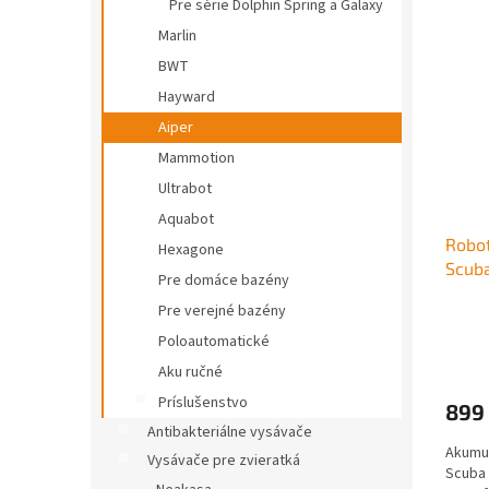
Pre série Dolphin Spring a Galaxy
Marlin
BWT
Hayward
Aiper
Mammotion
Ultrabot
Aquabot
Robot
Hexagone
Scuba
Pre domáce bazény
Pre verejné bazény
Poloautomatické
Aku ručné
Príslušenstvo
899
Antibakteriálne vysávače
Akumul
Vysávače pre zvieratká
Scuba 