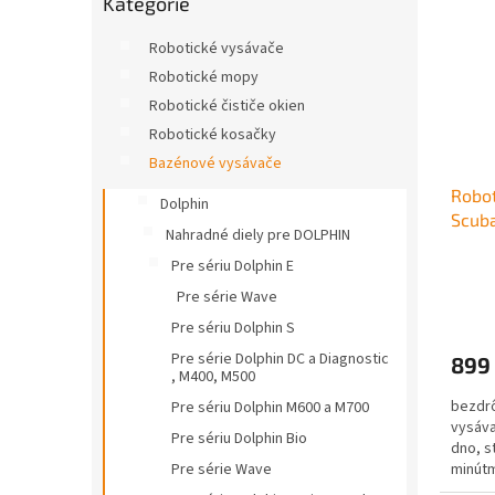
Kategórie
kategórie
Robotické vysávače
Robotické mopy
Robotické čističe okien
Robotické kosačky
Bazénové vysávače
Robot
Dolphin
Scub
Nahradné diely pre DOLPHIN
Pre sériu Dolphin E
Pre série Wave
Pre sériu Dolphin S
Pre série Dolphin DC a Diagnostic
899
, M400, M500
bezdrô
Pre sériu Dolphin M600 a M700
vysáva
Pre sériu Dolphin Bio
dno, s
minútm
Pre série Wave
aplikác