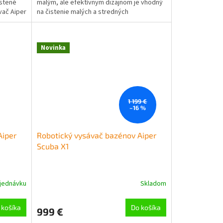
ustené
malým, ale efektívnym dizajnom je vhodný
hviezdičiek.
vač Aiper
na čistenie malých a stredných
nadzemných bazénov s plochou do...
Novinka
1 199 €
–16 %
Aiper
Robotický vysávač bazénov Aiper
Scuba X1
jednávku
Skladom
 košíka
Do košíka
999 €