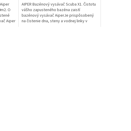
Aiper
AIPER Bazénový vysávač Scuba X1. Čistotu
0m2. O
vášho zapusteného bazéna zaistí
ustené
bazénový vysávač AiperJe prispôsobený
vač Aiper
na čistenie dna, steny a vodnej linky v
bazénoch s maximálnou...