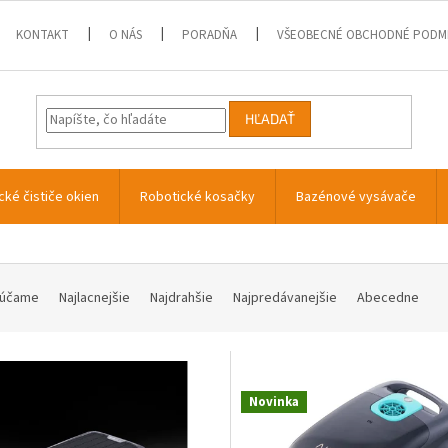
KONTAKT
O NÁS
PORADŇA
VŠEOBECNÉ OBCHODNÉ PODM
HĽADAŤ
cké čističe okien
Robotické kosačky
Bazénové vysávače
účame
Najlacnejšie
Najdrahšie
Najpredávanejšie
Abecedne
Novinka