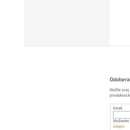
Z
á
p
ä
t
Odobera
i
e
Vložte svoj
produktoch
Email
Vložením 
údajov