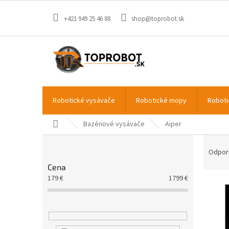
Prejsť
na
+421 949 25 46 88
shop@toprobot.sk
obsah
Robotické vysávače
Robotické mopy
Roboti
Domov
Bazénové vysávače
Aiper
B
R
o
a
Odpor
č
d
Cena
n
e
179
€
1799
€
V
ý
n
ý
p
i
p
a
e
i
n
p