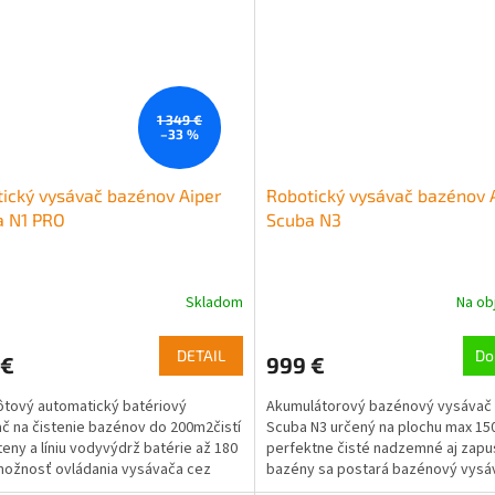
1 349 €
–33 %
ický vysávač bazénov Aiper
Robotický vysávač bazénov 
a N1 PRO
Scuba N3
Skladom
Na ob
DETAIL
Do
 €
999 €
tový automatický batériový
Akumulátorový bazénový vysávač 
č na čistenie bazénov do 200m2čistí
Scuba N3 určený na plochu max 15
teny a líniu vodyvýdrž batérie až 180
perfektne čisté nadzemné aj zap
ožnosť ovládania vysávača cez
bazény sa postará bazénový vysá
iu v telefóne...
Scuba N3. Tento...