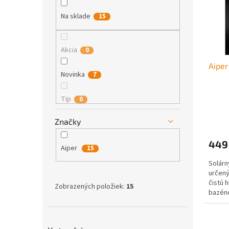
s
e
r
p
l
o
Na sklade
15
r
d
o
u
d
k
Akcia
0
u
t
Aiper
k
o
Novinka
7
t
v
o
Tip
0
v
Značky
449
Aiper
15
Solárn
určený
čistú 
Zobrazených položiek:
15
bazéno
Surfer 
Preskočiť