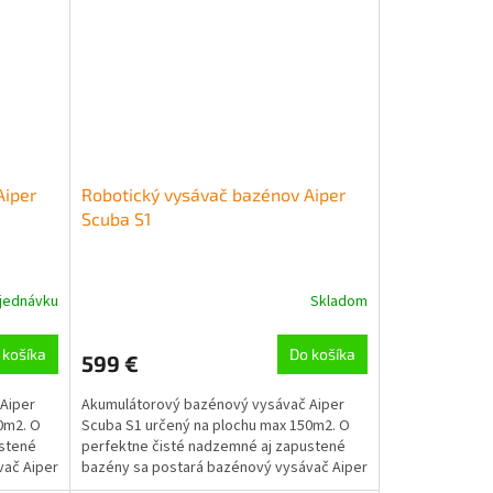
Aiper
Robotický vysávač bazénov Aiper
Scuba S1
jednávku
Skladom
 košíka
Do košíka
599 €
Aiper
Akumulátorový bazénový vysávač Aiper
0m2. O
Scuba S1 určený na plochu max 150m2. O
ustené
perfektne čisté nadzemné aj zapustené
vač Aiper
bazény sa postará bazénový vysávač Aiper
Scuba S1. Tento...