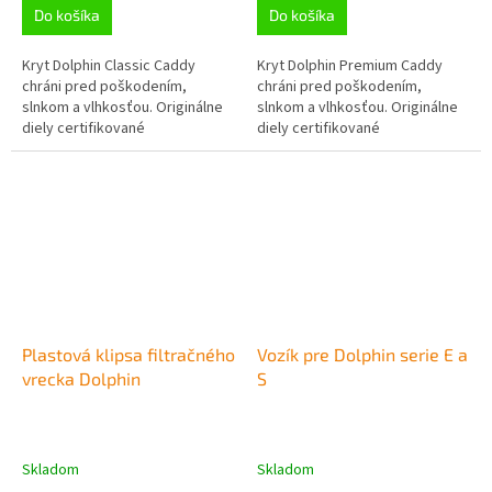
Do košíka
Do košíka
Kryt Dolphin Classic Caddy
Kryt Dolphin Premium Caddy
chráni pred poškodením,
chráni pred poškodením,
slnkom a vlhkosťou. Originálne
slnkom a vlhkosťou. Originálne
diely certifikované
diely certifikované
spoločnosťou Maytronics;
spoločnosťou Maytronics;
Udržujte svoj bazénový čistič
Udržujte svoj bazénový čistič
Dolphin v špičkovom...
Dolphin v špičkovom...
Plastová klipsa filtračného
Vozík pre Dolphin serie E a
vrecka Dolphin
S
Skladom
Skladom