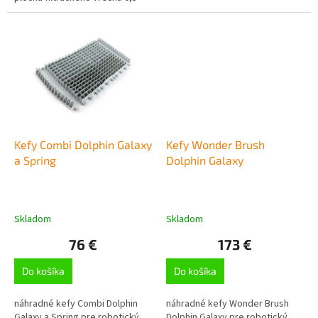
m2/70 µm, na bežné sezónne
použitie
Kefy Combi Dolphin Galaxy
Kefy Wonder Brush
a Spring
Dolphin Galaxy
Skladom
Skladom
76 €
173 €
Do košíka
Do košíka
náhradné kefy Combi Dolphin
náhradné kefy Wonder Brush
Galaxy a Spring pre robotický
Dolphin Galaxy pre robotický