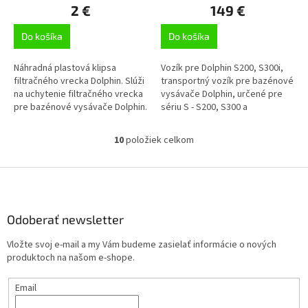
2 €
149 €
Do košíka
Do košíka
Náhradná plastová klipsa
Vozík pre Dolphin S200, S300i,
filtračného vrecka Dolphin. Slúži
transportný vozík pre bazénové
na uchytenie filtračného vrecka
vysávače Dolphin, určené pre
pre bazénové vysávače Dolphin.
sériu S - S200, S300 a
M600, vhodný aj pre sériu E - E10
a E20
10
položiek celkom
O
v
l
Z
á
á
d
p
a
ä
Odoberať newsletter
c
t
i
Vložte svoj e-mail a my Vám budeme zasielať informácie o nových
i
e
produktoch na našom e-shope.
p
e
r
Email
v
k