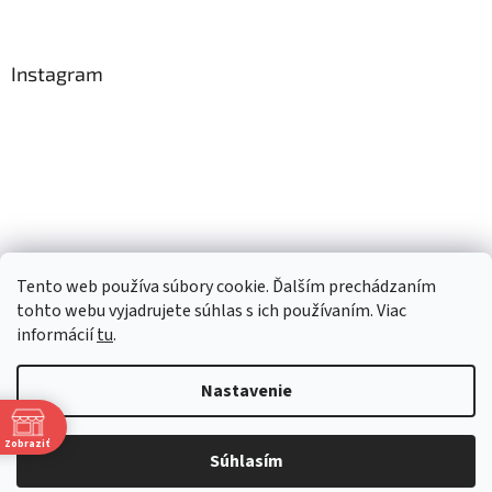
Instagram
Tento web používa súbory cookie. Ďalším prechádzaním
Sledovať na Instagrame
tohto webu vyjadrujete súhlas s ich používaním. Viac
informácií
tu
.
Vytvoril Shoptet
Nastavenie
Copyright 2026
TopRobot.sk
. Všetky práva vyhradené.
Upraviť
Zobraziť
Súhlasím
nastavenie cookies