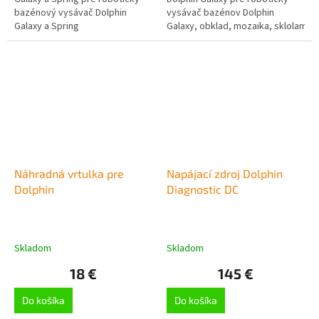
bazénový vysávač Dolphin
vysávač bazénov Dolphin
Galaxy a Spring
Galaxy, obklad, mozaika, sklolaminá
Wonder Brush kefa
Náhradná vrtulka pre
Napájací zdroj Dolphin
Dolphin
Diagnostic DC
Skladom
Skladom
18 €
145 €
Do košíka
Do košíka