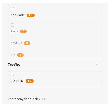
k
t
o
Na sklade
10
v
Akcia
0
Novinka
0
Tip
0
Značky
DOLPHIN
10
Zobrazených položiek:
10