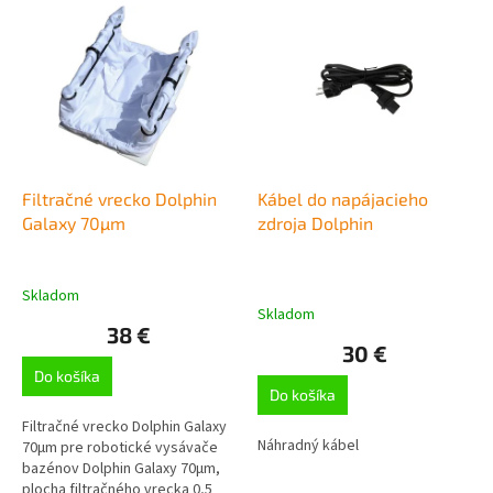
V
ý
p
i
s
p
r
o
d
Filtračné vrecko Dolphin
Kábel do napájacieho
u
Galaxy 70µm
zdroja Dolphin
k
t
o
Skladom
Priemerné
Skladom
v
hodnotenie
38 €
produktu
30 €
je
Do košíka
5,0
Do košíka
z
5
Filtračné vrecko Dolphin Galaxy
hviezdičiek.
Náhradný kábel
70µm pre robotické vysávače
bazénov Dolphin Galaxy 70µm,
plocha filtračného vrecka 0,5