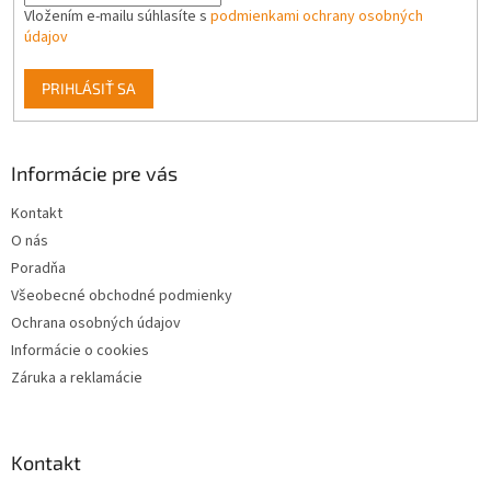
y
Vložením e-mailu súhlasíte s
podmienkami ochrany osobných
v
údajov
ý
p
PRIHLÁSIŤ SA
i
s
u
Informácie pre vás
Kontakt
O nás
Poradňa
Všeobecné obchodné podmienky
Ochrana osobných údajov
Informácie o cookies
Záruka a reklamácie
Kontakt