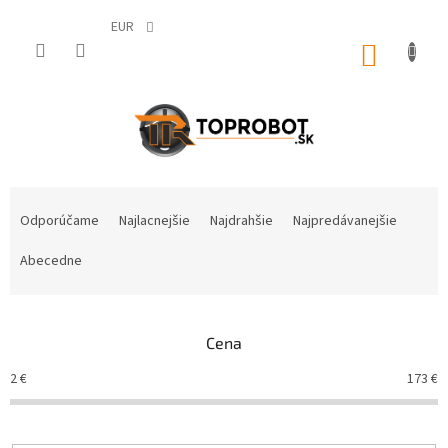
Prejsť
na
EUR
obsah
NÁKUP
KOŠÍK
R
a
Odporúčame
Najlacnejšie
Najdrahšie
Najpredávanejšie
d
e
Abecedne
n
i
e
Cena
p
r
2
€
173
€
o
d
u