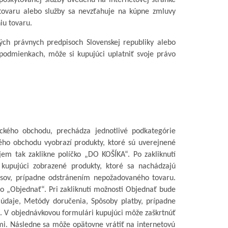
poskytovanej služby
uvedenú na internetovej stránke
tovaru
alebo služby
sa nevzťahuje na kúpne zmluvy
iu tovaru.
ých právnych predpisoch Slovenskej republiky alebo
podmienkach, môže si kupujúci uplatniť svoje právo
ického obchodu, prechádza jednotlivé podkategórie
ého obchodu vyobrazí produkty, ktoré sú uverejnené
em tak zaklikne políčko „DO KOŠÍKA“. Po zakliknutí
kupujúci zobrazené produkty, ktoré sa nachádzajú
sov, prípadne odstránením nepožadovaného tovaru.
bo „Objednať“. Pri zakliknutí možnosti Objednať bude
údaje, Metódy doručenia, Spôsoby platby, prípadne
. V
objednávkovou formulári kupujúci môže
zaškrtnúť
. Následne sa môže opätovne vrátiť na internetovú