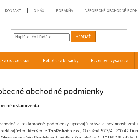
KONTAKT
O NÁS
PORADŇA
VŠEOBECNÉ OBCHODNÉ PODM
HĽADAŤ
cké čističe okien
Robotické kosačky
Bazénové vysávače
obecné obchodné podmienky
obecné ustanovenia
bchodné a reklamačné podmienky upravujú práva a povinnosti zmluv
je
predávajúcim, ktorým
TopRobot
s.r.o
.,
Okružná 577/4, 900 42 Dun