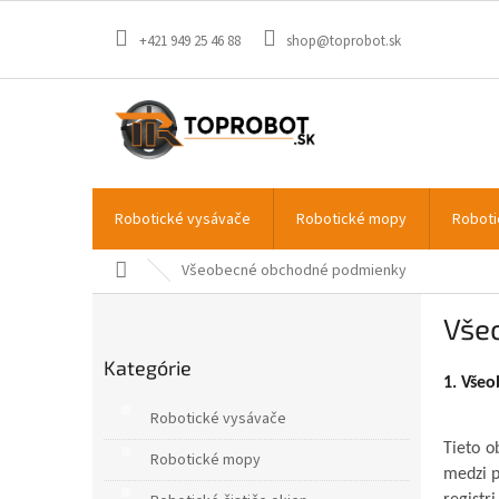
Prejsť
na
+421 949 25 46 88
shop@toprobot.sk
obsah
Robotické vysávače
Robotické mopy
Roboti
Domov
Všeobecné obchodné podmienky
B
Vše
o
Preskočiť
č
Kategórie
kategórie
n
1. Vše
ý
Robotické vysávače
p
a
Tieto o
Robotické mopy
n
medzi 