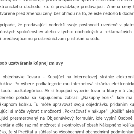
edávajúci si vyhradzuje právo kedykoľvek upraviť cenu tovaru
alebo 
ktronického obchodu, ktorú prevádzkuje predávajúci. Zmena ceny 
tvorené pred zmenou ceny, bez ohľadu na to, že ešte nedošlo k dodan
prípade, že predávajúci nedodrží svoje povinnosti uvedené v platn
ópskych spoločenstiev alebo v týchto obchodných a reklamačných 
i predávajúcemu prostredníctvom príslušného súdu.
sob uzatvárania kúpnej zmluvy
i objednávke Tovaru –
Kupujúci na internetovej stránke elektron
duktov. Po výbere podkategórie mu internetová stránka elektronick
 touto podkategóriou.
Ak si kupujúci vyberie tovar o
ktorý má záuj
deného políčka sa kupujúcemu zobrazí „Nákupný košík“, kde má 
ákupnom košíku. Tu môže upravovať svoju objednávku pridaním ku
ujúci si môže vybrať z
možností „Pokračovať v
nákupe“, „Košík“ ale
ujúci presmerovaný na Objednávkový formulár, kde vyplní Osobné 
entár a
ešte raz má možnosť si skontrolovať obsah Nákupného košíka
čko, že si Prečítal a
súhlasí so Všeobecnými obchodnými podmienkami