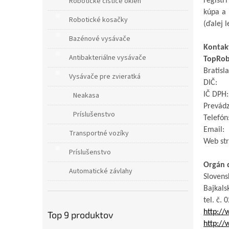
e
Robotické čističe okien
registr
l
kúpa a 
Robotické kosačky
(ďalej l
Bazénové vysávače
Kontak
Antibakteriálne vysávače
TopRo
Bratisla
Vysávače pre zvieratká
DIČ:
Neakasa
IČ DPH
Prevád
Príslušenstvo
Telefón
Email:
Transportné vozíky
Web st
Príslušenstvo
Orgán 
Automatické závlahy
Slovens
Bajkals
tel. č
. 0
http://
Top 9 produktov
http://