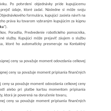
ávku. Po potvrdení objednávky príde kupujúcemu
prejsť údaje, ktoré zadal. Následne si môže svoju
Objednávkového formulára, kupujúci zasiela návrh na
ckeho práva ku tovarom vybraným kupujúcim za kúpnu
ka
").
íkov, Poradňa, Predvedenie robotického pomocníka,
iné služby. Kupujúci môže prejaviť záujem o
službu
čka, ktoré ho automaticky presmeruje na Kontaktný
 kúpnej ceny sa považuje moment odovzdania celkovej
úpnej ceny sa považuje moment pripísania finančných
ej ceny sa považuje moment odovzdania celkovej ceny
osti alebo pri platbe kartou momentom pripísania
ty
, ktorá je poverená na doručenie tovaru,
pnej ceny sa považuje moment pripísania finančných