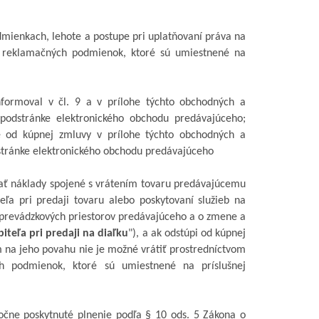
dmienkach, lehote a postupe pri uplatňovaní práva na
reklamačných podmienok, ktoré sú umiestnené na
nformoval v čl.
9
a v prílohe týchto obchodných a
podstránke elektronického obchodu predávajúceho;
e od kúpnej zmluvy v prílohe týchto obchodných a
stránke elektronického obchodu predávajúceho
ášať náklady spojené s vrátením tovaru predávajúcemu
eľa pri predaji tovaru alebo poskytovaní služieb na
 prevádzkových priestorov predávajúceho a o zmene a
iteľa pri predaji na diaľku
"), a ak odstúpi od kúpnej
m na jeho povahu nie je možné vrátiť prostredníctvom
 podmienok, ktoré sú umiestnené na príslušnej
očne poskytnuté plnenie podľa § 10 ods. 5 Zákona o