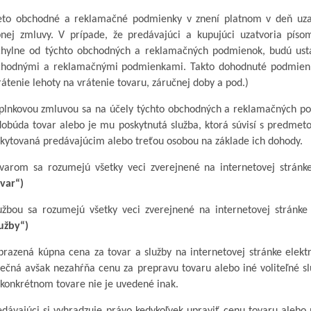
eto obchodné a reklamačné podmienky v znení platnom v deň uzat
nej zmluvy. V prípade, že predávajúci a kupujúci uzatvoria pís
hylne od týchto obchodných a reklamačných podmienok, budú ust
chodnými a reklamačnými podmienkami.
Takto dohodnuté podmien
rátenie lehoty na vrátenie tovaru, záručnej doby a pod.)
plnkovou zmluvou sa na účely týchto obchodných a reklamačných 
obúda tovar alebo je mu poskytnutá služba, ktorá súvisí s predmet
kytovaná predávajúcim alebo treťou osobou na základe ich dohody.
varom sa rozumejú všetky veci zverejnené na internetovej strán
var“)
užbou sa rozumejú všetky veci zverejnené na internetovej stránke
užby“)
brazená kúpna cena za tovar
a služby
na internetovej stránke elek
nečná
a
však
nezahŕňa cenu za prepravu tovaru alebo iné voliteľné slu
 konkrétnom tovare nie je uvedené inak.