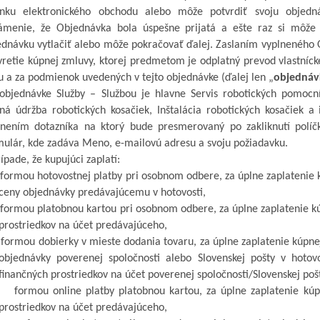
ánku elektronického obchodu alebo môže potvrdiť svoju objedn
ámenie, že Objednávka bola úspešne prijatá a
ešte raz si môže 
ednávku vytlačiť alebo môže pokračovať ďalej. Zaslaním vyplneného 
vretie kúpnej zmluvy, ktorej predmetom je odplatný prevod vlastní
u a
za podmienok uvedených v
tejto objednávke
(ďalej len „
objednáv
 objednávke Služby – Službou
je hlavne Servis robotických pomocn
ná údržba robotických kosačiek, Inštalácia robotických kosačiek a
lnením dotazníka na ktorý bude presmerovaný po zakliknutí polí
mulár, kde zadáva Meno, e-mailovú adresu a
svoju požiadavku.
ípade, že kupujúci zaplatí
:
formou
hotovostnej platby pri osobnom odbere, za úplne zaplatenie
ceny objednávky predávajúcemu v
hotovosti,
formou
platobnou kartou pri osobnom odbere, za úplne zaplatenie k
prostriedkov na účet predávajúceho,
formou
dobierky v
mieste dodania tovaru, za úplne zaplatenie kúpn
objednávky
poverenej
spoločnosti alebo Slovenskej pošty v
hotov
finančných prostriedkov na účet poverenej spoločnosti/Slovenskej poš
formou
online platby platobnou kartou, za úplne zaplatenie kú
prostriedkov na účet predávajúceho
,