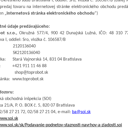
i Okresného súdu Bratislava I, oddiel:
Sro
, vložka č. 106587/B
(
ďalej l
predaj tovaru na internetovej stránke elektronického obchodu pred
en „
internetová stránka elektronického obchodu
“)
tné údaje predávajúceho:
bot
s.r.o
.,
Okružná 577/4, 900 42 Dunajská Lužná, IČO: 48
310
7
va I, oddiel:
Sro
, vložka č. 106587/B
2120136040
:
SK
2120136040
zka:
Stará Vajnorská 14,
831
04 Bratislava
:
+421
9
11 11 46 88
shop@toprobot
.sk
ránka:
www.toprobot.sk
dozoru:
ká obchodná inšpekcia (SOI)
ka
21/A, P. O. BOX č. 5, 820 07 Bratislava
2/58 27 21 72, 02/58 27 21 04
, e-mail:
ba@soi.sk
www.soi.sk
www.soi.sk/sk/Podavanie-podnetov-staznosti-navrhov-a-ziadosti.soi