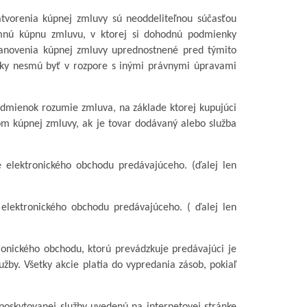
vorenia kúpnej zmluvy sú neoddeliteľnou súčasťou
omnú kúpnu zmluvu, v ktorej si dohodnú podmienky
anovenia kúpnej zmluvy uprednostnené pred týmito
ky nesmú byť v rozpore s inými právnymi úpravami
podmienok rozumie
zmluva, na základe ktorej kupujúci
om kúpnej zmluvy, ak je tovar dodávaný alebo služba
ke elektronického obchodu predávajúceho.
(ďalej len
 elektronického obchodu predávajúceho.
( ďalej len
tronického obchodu, ktorú prevádzkuje predávajúci
je
žby. Všetky akcie platia do vypredania zásob, pokiaľ