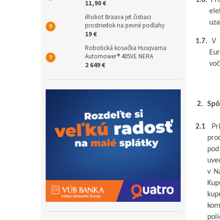
1.6.
Pr
11,90 €
ele
iRobot Braava jet čistiaci
uza
prostriedok na pevné podlahy
19 €
1.7.
V 
Robotická kosačka Husqvarna
Eur
Automower® 405VE NERA
voč
2 649 €
Spô
2.1
Pr
pro
pod
uve
v
N
Kup
kup
kom
polí