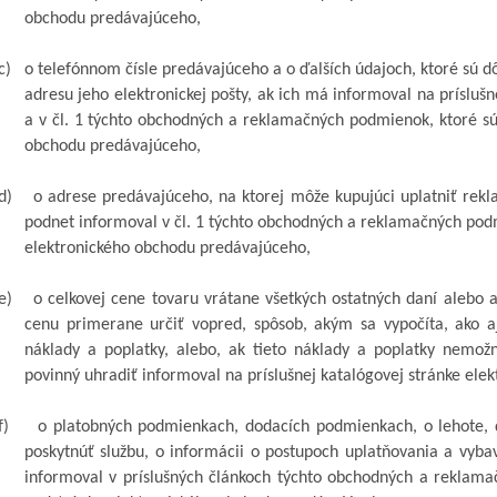
obchodu predávajúceho,
c)
o telefónnom čísle predávajúceho a o ďalších údajoch, ktoré sú d
adresu jeho elektronickej pošty, ak ich má informoval na príslu
a v čl. 1 týchto obchodných a reklamačných podmienok, ktoré sú
obchodu predávajúceho,
d)
o adrese predávajúceho, na ktorej môže kupujúci uplatniť rek
podnet informoval v čl. 1 týchto obchodných a reklamačných pod
elektronického obchodu predávajúceho,
e)
o celkovej cene tovaru vrátane všetkých ostatných daní alebo
cenu primerane určiť vopred, spôsob, akým
sa vypočíta, ako 
náklady a poplatky, alebo, ak tieto náklady a poplatky nemožn
povinný uhradiť informoval na príslušnej katalógovej stránke el
f)
o platobných podmienkach, dodacích podmienkach, o lehote, d
poskytnúť službu, o informácii o postupoch uplatňovania a vyba
informoval v príslušných článkoch týchto obchodných a reklama