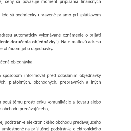
ej ceny sa považuje moment pripísania finančných
u, kde sú podmienky upravené priamo pri splátkovom
 adresu automaticky vykonávané oznámenie o prijatí
denie doručenia objednávky
"). Na e-mailovú adresu
ie ohľadom jeho objednávky.
učená objednávka.
m spôsobom informoval pred odoslaním objednávky
ých, platobných, obchodných, prepravných a iných
použitému prostriedku komunikácie a tovaru alebo
ého obchodu predávajúceho,
ej podstránke elektronického obchodu predávajúceho
 umiestnené na príslušnej podstránke elektronického