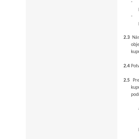
-
-
2.3
Nás
obj
kup
2.4
Pot
2.5
Pr
kup
pod