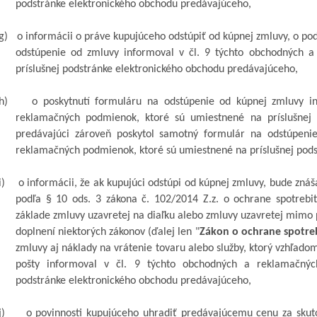
podstránke elektronického obchodu predávajúceho,
g)
o informácii o práve kupujúceho odstúpiť od kúpnej zmluvy, o po
odstúpenie od zmluvy informoval
v čl.
9
týchto obchodných a 
príslušnej podstránke elektronického obchodu predávajúceho,
h)
o poskytnutí formuláru na odstúpenie od kúpnej zmluvy i
reklamačných podmienok, ktoré sú umiestnené na príslušnej 
predávajúci zároveň poskytol samotný formulár na odstúpeni
reklamačných podmienok, ktoré sú umiestnené na príslušnej pod
i)
o informácii, že ak kupujúci odstúpi od kúpnej zmluvy, bude zn
podľa § 10 ods. 3 zákona č. 102/2014
Z.z
. o ochrane spotrebit
základe zmluvy uzavretej na diaľku alebo zmluvy uzavretej mimo
doplnení niektorých zákonov (ďalej len "
Zákon o ochrane spotreb
zmluvy aj náklady na vrátenie tovaru
alebo služby
, ktorý vzhľado
pošty informoval v čl.
9
týchto obchodných a reklamačných
podstránke
elektronického obchodu predávajúceho,
j)
o povinnosti kupujúceho uhradiť predávajúcemu cenu za skut