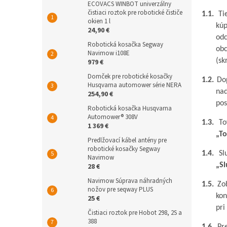
ECOVACS WINBOT univerzálny
čistiaci roztok pre robotické čističe
1.1.
Ti
okien 1 l
kúp
24,90 €
odc
Robotická kosačka Segway
ob
Navimow i108E
(sk
979 €
Domček pre robotické kosačky
1.2.
Do
Husqvarna automower série NERA
nad
254,90 €
pos
Robotická kosačka Husqvarna
Automower® 308V
1.3.
To
1 369 €
„To
Predlžovací kábel antény pre
robotické kosačky Segway
1.4.
Sl
Navimow
„Sl
28 €
Navimow Súprava náhradných
1.5.
Zo
nožov pre seqway PLUS
ko
25 €
pri
Čistiaci roztok pre Hobot 298, 2S a
388