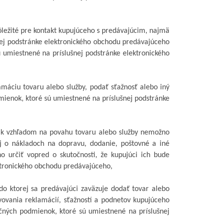
ôležité pre kontakt kupujúceho s predávajúcim, najmä
šnej podstránke elektronického obchodu predávajúceho
 umiestnené na príslušnej podstránke elektronického
lamáciu tovaru
alebo služby
, podať sťažnosť alebo iný
mienok, ktoré sú umiestnené na príslušnej podstránke
 ak vzhľadom na povahu tovaru alebo služby nemožno
aj o nákladoch na dopravu, dodanie, poštovné a iné
o určiť vopred o skutočnosti, že kupujúci ich bude
ektronického obchodu predávajúceho,
o ktorej sa predávajúci zaväzuje dodať tovar alebo
vovania reklamácií, sťažností a podnetov kupujúceho
čných podmienok, ktoré sú umiestnené na príslušnej