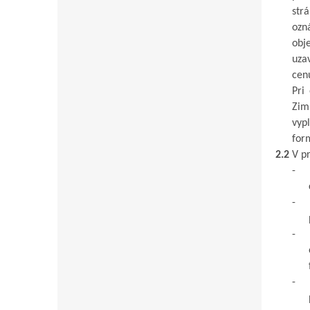
str
ozn
obj
uza
cen
Pri
Zim
vyp
for
2.2
V
pr
-
-
-
-