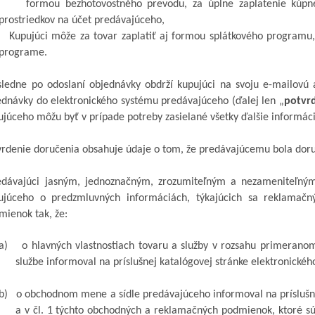
formou
bezhotovostného prevodu, za úplne zaplatenie kúpn
prostriedkov na účet predávajúceho
,
Kupujúci môže za tovar zaplatiť aj formou splátkového program
programe.
ledne po odoslaní objednávky obdrží kupujúci na svoju e-mailovú
ednávky do elektronického systému predávajúceho (ďalej len „
potvr
ujúceho môžu byť v prípade potreby zasielané všetky ďalšie informác
vrdenie doručenia obsahuje údaje o tom, že predávajúcemu bola dor
edávajúci jasným, jednoznačným, zrozumiteľným a nezameniteľný
ujúceho o predzmluvných informáciách, týkajúcich sa reklamačn
mienok tak, že:
a)
o hlavných vlastnostiach tovaru
a služby
v rozsahu primeranom 
službe informoval na príslušnej katalógovej stránke elektronick
b)
o obchodnom mene a sídle predávajúceho informoval na príslušn
a v čl. 1 týchto obchodných a reklamačných podmienok, ktoré sú