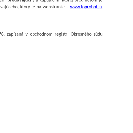
en "
predávajúci
") a kupujúcim, ktorej predmetom je
ávajúceho, ktorý je na webstránke –
www.toprobot.sk
78, zapísaná v
obchodnom registri Okresného súdu