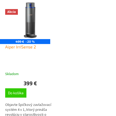
V
ý
p
Akcia
i
s
p
r
o
499 €
–20 %
d
Aiper IrriSense 2
u
k
t
o
Skladom
v
399 €
Do košíka
Objavte špičkový zavlažovací
systém 4 v 1, ktorý prináša
revolúciu v starostlivosti o