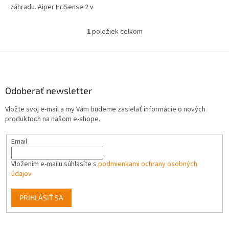
záhradu. Aiper IrriSense 2 v
sebe spája riadiacu jednotku,...
1
položiek celkom
O
v
l
Z
á
á
d
p
a
ä
Odoberať newsletter
c
t
i
Vložte svoj e-mail a my Vám budeme zasielať informácie o nových
i
e
produktoch na našom e-shope.
p
e
r
Email
v
k
y
Vložením e-mailu súhlasíte s
podmienkami ochrany osobných
v
údajov
ý
p
PRIHLÁSIŤ SA
i
s
u