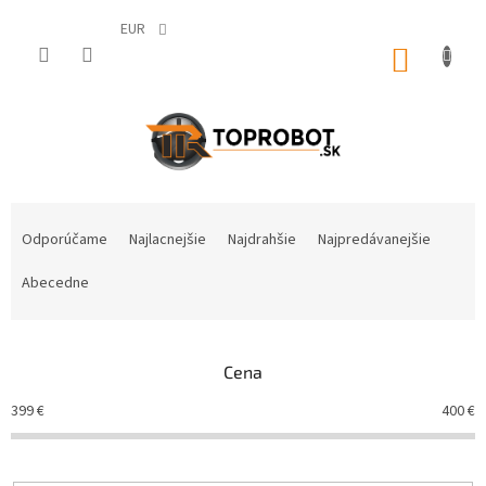
Prejsť
na
EUR
obsah
NÁKUP
KOŠÍK
R
a
Odporúčame
Najlacnejšie
Najdrahšie
Najpredávanejšie
d
e
Abecedne
n
i
e
Cena
p
r
399
€
400
€
o
d
u