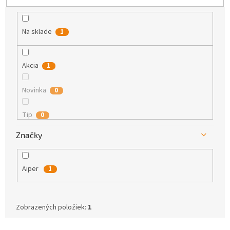
k
t
o
Na sklade
1
v
Akcia
1
Novinka
0
Tip
0
Značky
Aiper
1
Zobrazených položiek:
1