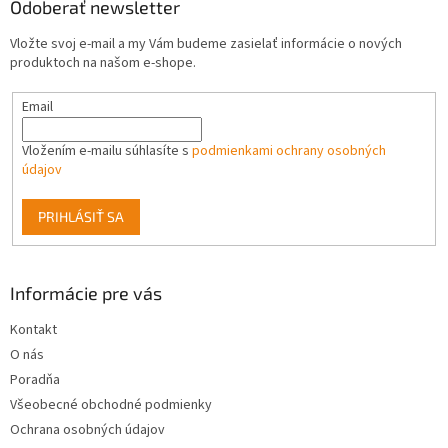
ä
Odoberať newsletter
c
t
i
Vložte svoj e-mail a my Vám budeme zasielať informácie o nových
i
e
produktoch na našom e-shope.
p
e
r
Email
v
k
y
Vložením e-mailu súhlasíte s
podmienkami ochrany osobných
v
údajov
ý
p
PRIHLÁSIŤ SA
i
s
u
Informácie pre vás
Kontakt
O nás
Poradňa
Všeobecné obchodné podmienky
Ochrana osobných údajov