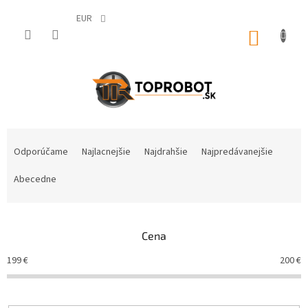
Prejsť
na
EUR
obsah
NÁKUP
KOŠÍK
R
a
Odporúčame
Najlacnejšie
Najdrahšie
Najpredávanejšie
d
e
Abecedne
n
i
e
Cena
p
r
199
€
200
€
o
d
u