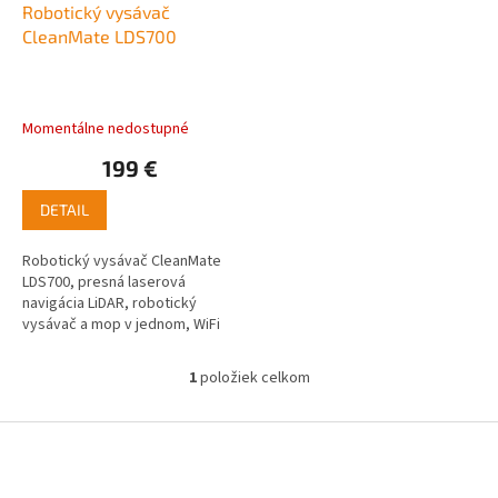
d
Robotický vysávač
u
CleanMate LDS700
k
t
o
Momentálne nedostupné
v
199 €
DETAIL
Robotický vysávač CleanMate
LDS700, presná laserová
navigácia LiDAR, robotický
vysávač a mop v jednom, WiFi
pripojenie, aplikácia v českom
jazyku
1
položiek celkom
O
v
l
Z
á
á
d
p
a