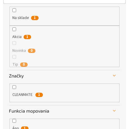
k
t
o
Na sklade
1
v
Akcia
1
Novinka
0
Tip
0
Značky
CLEANMATE
1
Funkcia mopovania
Áno
1