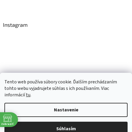
Instagram
Tento web používa súbory cookie. Ďalším prechádzaním
Sledovať na Instagrame
tohto webu vyjadrujete súhlas s ich používaním. Viac
informácií
tu
.
Vytvoril Shoptet
Nastavenie
Copyright 2026
TopRobot.sk
. Všetky práva vyhradené.
Upraviť
Zobraziť
Súhlasím
nastavenie cookies