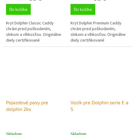
Do košíka
Do košíka
Kryt Dolphin Classic Caddy
Kryt Dolphin Premium Caddy
chráni pred poškodením,
chráni pred poškodením,
slnkom a vlhkosťou. Originálne
slnkom a vlhkosťou. Originálne
diely certifikované
diely certifikované
spoločnosťou Maytronics;
spoločnosťou Maytronics;
Udržujte svoj bazénový čistič
Udržujte svoj bazénový čistič
Dolphin v špičkovom...
Dolphin v špičkovom...
Pojazdové pasy pre
Vozík pre Dolphin serie E a
dolphin 2ks
S
Skladom
Skladom