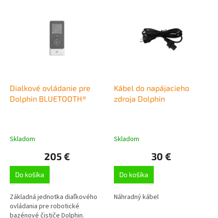
V
ý
p
i
s
p
r
o
d
Dialkové ovládanie pre
Kábel do napájacieho
u
Dolphin BLUETOOTH®
zdroja Dolphin
k
t
o
Skladom
Skladom
v
205 €
30 €
Do košíka
Do košíka
Základná jednotka diaľkového
Náhradný kábel
ovládania pre robotické
bazénové čističe Dolphin.