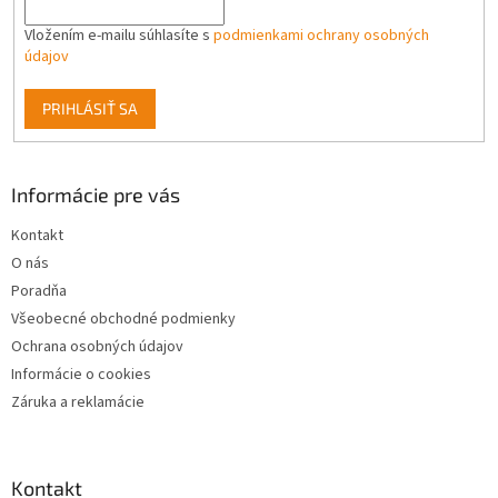
k
y
Vložením e-mailu súhlasíte s
podmienkami ochrany osobných
v
údajov
ý
p
PRIHLÁSIŤ SA
i
s
u
Informácie pre vás
Kontakt
O nás
Poradňa
Všeobecné obchodné podmienky
Ochrana osobných údajov
Informácie o cookies
Záruka a reklamácie
Kontakt