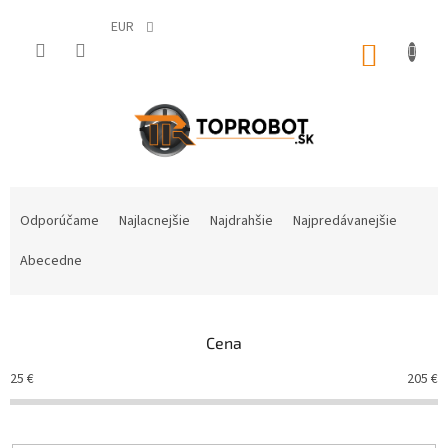
Prejsť
na
EUR
obsah
NÁKUP
KOŠÍK
R
a
Odporúčame
Najlacnejšie
Najdrahšie
Najpredávanejšie
d
e
Abecedne
n
i
e
Cena
p
r
25
€
205
€
o
d
u