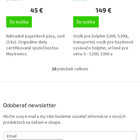
45 €
149 €
Do košíka
Do košíka
Náhradné pojazdové pásy, sivé
Vozík pre Dolphin S200, S300i,
(2 ks). Originálne diely
transportný vozík pre bazénové
certifikované spoločnosťou
vysávače Dolphin, určené pre
Maytronics
sériu S - S200, S300 a
M600, vhodný aj pre sériu E - E10
a E20
10
položiek celkom
O
v
l
Z
á
á
d
p
a
ä
Odoberať newsletter
c
t
i
Vložte svoj e-mail a my Vám budeme zasielať informácie o nových
i
e
produktoch na našom e-shope.
p
e
r
Email
v