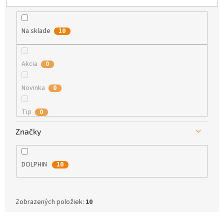
k
t
o
Na sklade
10
v
Akcia
0
Novinka
0
Tip
0
Značky
DOLPHIN
10
Zobrazených položiek:
10