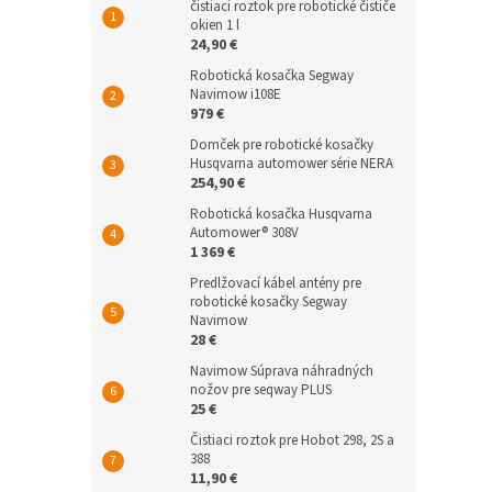
čistiaci roztok pre robotické čističe
okien 1 l
24,90 €
Robotická kosačka Segway
Navimow i108E
979 €
Domček pre robotické kosačky
Husqvarna automower série NERA
254,90 €
Robotická kosačka Husqvarna
Automower® 308V
1 369 €
Predlžovací kábel antény pre
robotické kosačky Segway
Navimow
28 €
Navimow Súprava náhradných
nožov pre seqway PLUS
25 €
Čistiaci roztok pre Hobot 298, 2S a
388
11,90 €