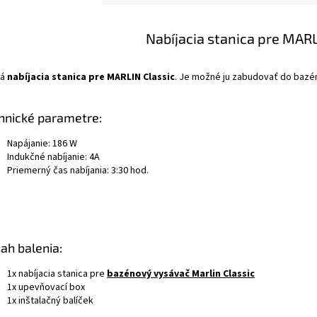
Nabíjacia stanica pre MARL
ná
nabíjacia stanica pre MARLIN Classic
. Je možné ju zabudovať do bazén
hnické parametre:
Napájanie: 186 W
Indukčné nabíjanie: 4A
Priemerný čas nabíjania: 3:30 hod.
ah balenia:
1x nabíjacia stanica pre
bazénový vysávač Marlin Classic
1x upevňovací box
1x inštalačný balíček