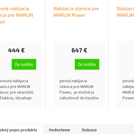
sná nabíjacia
Nabíjacia stanica pre
Nabíjaci
ica pre MARLIN
MARLIN Power
MARLIN
sic
444 €
647 €
Do košíka
Do košíka
ávesná nabíjacia
pevná nabíjacia
pevná
tanica pre MARLIN
stanica pre MARLIN
nabíja
lassic pre okamžitú
Power, je možné ju
MARLI
nštaláciu, obsahuje
zabudovať do bazénu
Power,
pevňovaciu sadu na
pri jeho stavbe, je
zabud
kraj bazéna, stačí
určená pre všetky
pri je
onoriť na dno
typy bazénov
určen
typy 
obný popis produktu
Hodnotenie
Diskusia