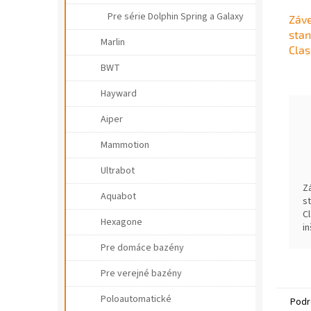
Pre série Dolphin Spring a Galaxy
Záve
stan
Marlin
Clas
BWT
Hayward
Aiper
Mammotion
Ultrabot
Z
Aquabot
s
C
Hexagone
i
u
Pre domáce bazény
o
p
Pre verejné bazény
Poloautomatické
Podr