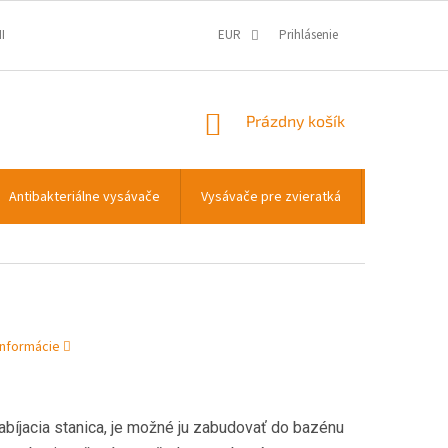
IENKY
OCHRANA OSOBNÝCH ÚDAJOV
EUR
Prihlásenie
INFORMÁCIE O COOKIES
NÁKUPNÝ
Prázdny košík
KOŠÍK
Antibakteriálne vysávače
Vysávače pre zvieratká
Transportn
informácie
abíjacia stanica, je možné ju zabudovať do bazénu