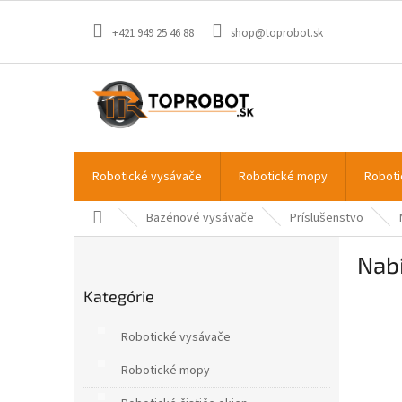
Prejsť
na
+421 949 25 46 88
shop@toprobot.sk
obsah
Robotické vysávače
Robotické mopy
Roboti
Domov
Bazénové vysávače
Príslušenstvo
B
Nabí
o
Preskočiť
č
Kategórie
kategórie
n
ý
Robotické vysávače
p
a
Robotické mopy
n