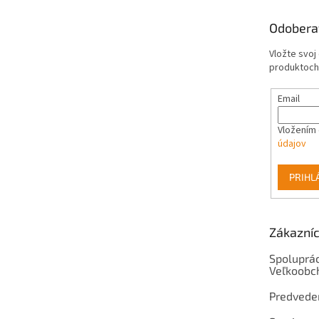
ä
t
Odobera
i
e
Vložte svoj
produktoch
Email
Vložením 
údajov
PRIHL
Zákazníc
Spoluprác
Veľkoobc
Predvede