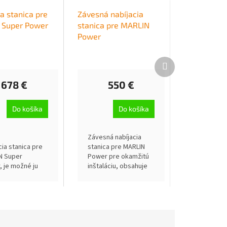
a stanica pre
Závesná nabíjacia
 Super Power
stanica pre MARLIN
Power
Ďalší
produkt
678 €
550 €
Do košíka
Do košíka
Závesná nabíjacia
cia stanica pre
stanica pre MARLIN
N Super
Power pre okamžitú
 je možné ju
inštaláciu, obsahuje
ovať do bazénu
upevňovaciu sadu na
ho stavbe, je
okraj bazéna, stačí
á pre všetky
ponoriť na dno
bazénov