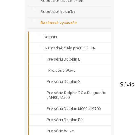
e
Robotické čističe okien
l
Robotické kosačky
Bazénové vysávače
Dolphin
Nahradné diely pre DOLPHIN
Pre sériu Dolphin E
Pre série Wave
Pre sériu Dolphin S
Súvis
Pre série Dolphin DC a Diagnostic
, M400, M500
Pre sériu Dolphin M600 a M700
Pre sériu Dolphin Bio
Pre série Wave