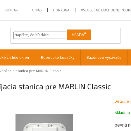
KONTAKT
O NÁS
PORADŇA
VŠEOBECNÉ OBCHODNÉ PODM
HĽADAŤ
cké čističe okien
Robotické kosačky
Bazénové vysávače
Nabíjacia stanica pre MARLIN Classic
jacia stanica pre MARLIN Classic
Detailné 
Skladom
pevná n