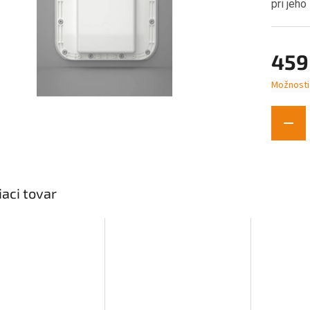
pri jeho
459
Možnosti
Jednotk
cena:
iaci tovar