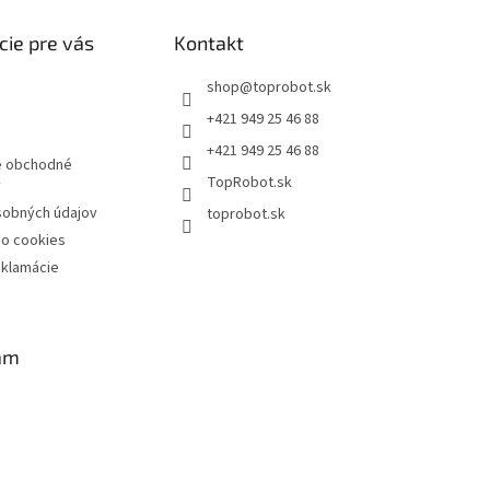
cie pre vás
Kontakt
shop
@
toprobot.sk
+421 949 25 46 88
+421 949 25 46 88
 obchodné
TopRobot.sk
y
sobných údajov
toprobot.sk
 o cookies
eklamácie
am