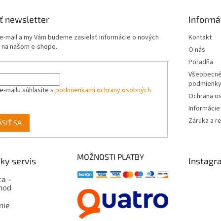
ť newsletter
Informá
 e-mail a my Vám budeme zasielať informácie o nových
Kontakt
 na našom e-shope.
O nás
Poradňa
Všeobecné
podmienk
e-mailu súhlasíte s
podmienkami ochrany osobných
Ochrana o
Informácie
Záruka a r
ÁSIŤ SA
MOŽNOSTI PLATBY
ky servis
Instagr
a -
hod
nie