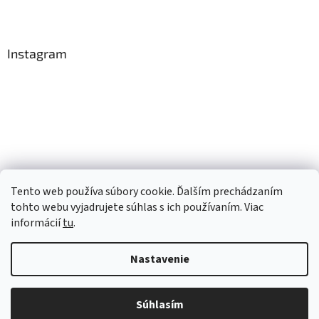
Instagram
Tento web používa súbory cookie. Ďalším prechádzaním
Sledovať na Instagrame
tohto webu vyjadrujete súhlas s ich používaním. Viac
informácií
tu
.
Vytvoril Shoptet
Nastavenie
Copyright 2026
TopRobot.sk
. Všetky práva vyhradené.
Upraviť
Súhlasím
nastavenie cookies