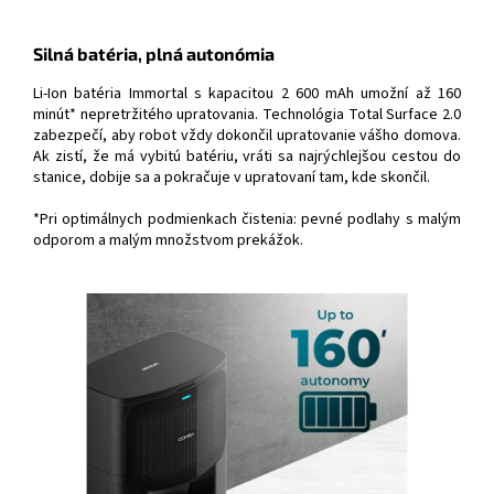
Silná batéria, plná autonómia
Li-Ion batéria Immortal s kapacitou 2 600 mAh umožní až 160
minút* nepretržitého upratovania. Technológia Total Surface 2.0
zabezpečí, aby robot vždy dokončil upratovanie vášho domova.
Ak zistí, že má vybitú batériu, vráti sa najrýchlejšou cestou do
stanice, dobije sa a pokračuje v upratovaní tam, kde skončil.
*Pri optimálnych podmienkach čistenia: pevné podlahy s malým
odporom a malým množstvom prekážok.