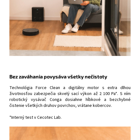
Bez zaváhania povysáva všetky nečistoty
Technológia Force Clean a digitálny motor s extra dlhou
životnosťou zabezpečia skvelý sací výkon až 2 100 Pa*. S ním
robotický vysávač Conga dosiahne hĺbkové a bezchybné
čistenie všetkých druhov povrchov, vrátane kobercov.
*Interný test v Cecotec Lab.