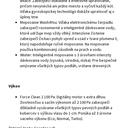
líniách. Zabezpečí dôkladné a efektívne upratovanie,
pričom nevynechá ani jedno miesto a vyčistí každý kút.
Vďaka gyroskopickej technológii dokáže upratovať aj v
úplnej tme.
Mopovanie Wash4You: Vďaka elektronickému čerpadlu
zabezpečí rovnomerné a inteligentné dávkovanie vody,
ktoré udržuje mop vždy vlhký. Intenzívne čistenie
zabezpečí čistiaci pohyb vpred a vzad v tvare písmena Y,
ktorý napodobňuje ručné mopovanie. Na mopovanie
používa kombinovaný zásobník na prach a vodu.
iWater: Inteligentné mopovanie s 3 úrovňami intenzity
dávkovania vody (vysoká, stredná, nízka). Pre bezpečné
umývanie všetkých typov podláh, vrátane drevených.
Výkon
Force Clean 2 100 Pa: Digitálny motor s extra dlhou
životnosťou a sacím výkonom až 2 100 Pa zabezpečí
dôkladné vysávanie všetkých typov pevných podláh a
kobercov s výškou vlasu do 1 cm. Ponúka až 3 úrovne
sacieho výkonu (Eco, Normal, Turbo).