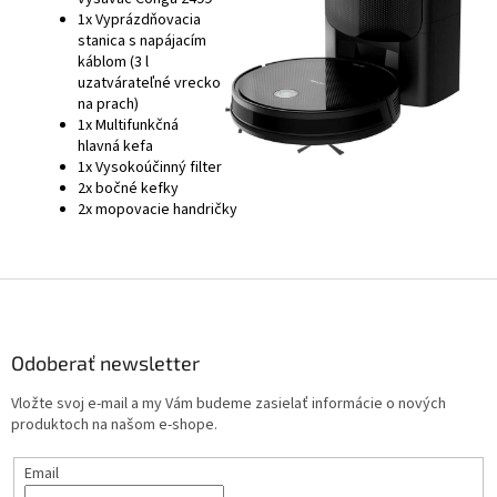
1x Vyprázdňovacia
stanica s napájacím
káblom (3 l
uzatvárateľné vrecko
na prach)
1x Multifunkčná
hlavná kefa
1x Vysokoúčinný filter
2x bočné kefky
2x mopovacie handričky
Z
á
p
ä
Odoberať newsletter
t
Vložte svoj e-mail a my Vám budeme zasielať informácie o nových
i
produktoch na našom e-shope.
e
Email