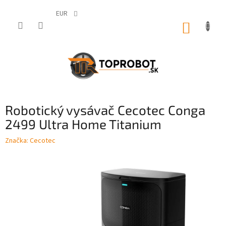
Prejsť
na
EUR
obsah
NÁKUP
KOŠÍK
Robotický vysávač Cecotec Conga
2499 Ultra Home Titanium
Značka:
Cecotec