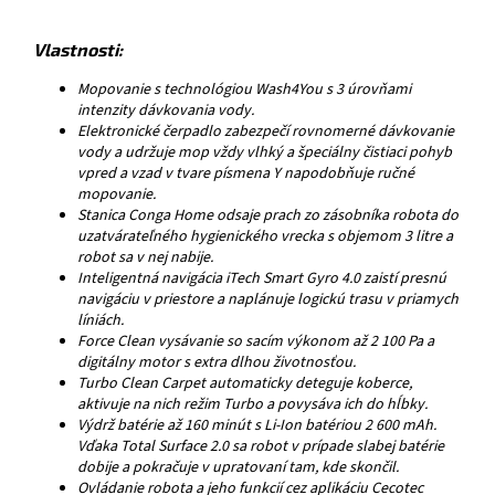
Vlastnosti:
Mopovanie s technológiou Wash4You s 3 úrovňami
intenzity dávkovania vody.
Elektronické čerpadlo zabezpečí rovnomerné dávkovanie
vody a udržuje mop vždy vlhký a špeciálny čistiaci pohyb
vpred a vzad v tvare písmena Y napodobňuje ručné
mopovanie.
Stanica Conga Home odsaje prach zo zásobníka robota do
uzatvárateľného hygienického vrecka s objemom 3 litre a
robot sa v nej nabije.
Inteligentná navigácia iTech Smart Gyro 4.0 zaistí presnú
navigáciu v priestore a naplánuje logickú trasu v priamych
líniách.
Force Clean vysávanie so sacím výkonom až 2 100 Pa a
digitálny motor s extra dlhou životnosťou.
Turbo Clean Carpet automaticky deteguje koberce,
aktivuje na nich režim Turbo a povysáva ich do hĺbky.
Výdrž batérie až 160 minút s Li-Ion batériou 2 600 mAh.
Vďaka Total Surface 2.0 sa robot v prípade slabej batérie
dobije a pokračuje v upratovaní tam, kde skončil.
Ovládanie robota a jeho funkcií cez aplikáciu Cecotec