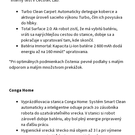
*Interný test v Cecotec Lab.
Turbo Clean Carpet: Automaticky deteguje koberce a
aktivuje úroveň sacieho výkonu Turbo, čím ich povysáva
do hĺbky.
Total Surface 2.0: Ak robot zistí, že má vybitú batériu,
vráti sa najrýchlejšou cestou do stanice, dobije sa a
pokračuje v upratovaní tam, kde skončil.
Batéria Immortal: Kapacita Li-Ion batérie 2 600 mAh dodá
energiu až na 160 minút* upratovania.
*Pri optimálnych podmienkach čistenia: pevné podlahy s malým
odporom a malým množstvom prekážok.
Conga Home
Vyprázdňovacia stanica Conga Home: Systém Smart Clean
automaticky a inteligentne odsaje prach zo zásobníka
robota do uzatvárateľného vrecka. V stanici si robot
zároveň dobije batériu, aby bol plný energie pripravený
na ďalšiu prácu.
Hygienické vrecká: Vrecko má objem až 3 l a pri výmene