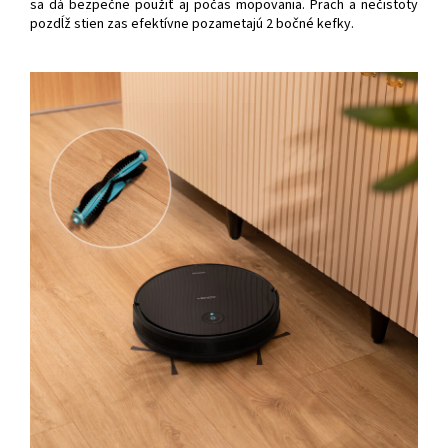
sa dá bezpečne použiť aj počas mopovania. Prach a nečistoty
pozdĺž stien zas efektívne pozametajú 2 bočné kefky.