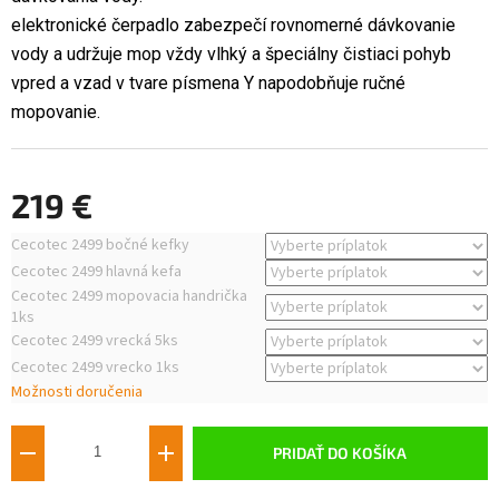
elektronické čerpadlo zabezpečí rovnomerné dávkovanie
vody a udržuje mop vždy vlhký a špeciálny čistiaci pohyb
vpred a vzad v tvare písmena Y napodobňuje ručné
mopovanie.
219 €
Jednotková
Cecotec 2499 bočné kefky
cena:
Cecotec 2499 hlavná kefa
Cecotec 2499 mopovacia handrička
1ks
Cecotec 2499 vrecká 5ks
Cecotec 2499 vrecko 1ks
Možnosti doručenia
PRIDAŤ DO KOŠÍKA