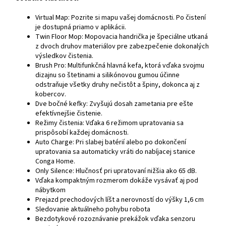
Virtual Map: Pozrite si mapu vašej domácnosti. Po čistení
je dostupná priamo v aplikácii.
Twin Floor Mop: Mopovacia handrička je špeciálne utkaná
z dvoch druhov materiálov pre zabezpečenie dokonalých
výsledkov čistenia.
Brush Pro: Multifunkčná hlavná kefa, ktorá vďaka svojmu
dizajnu so štetinami a silikónovou gumou účinne
odstraňuje všetky druhy nečistôt a špiny, dokonca aj z
kobercov.
Dve bočné kefky: Zvyšujú dosah zametania pre ešte
efektívnejšie čistenie.
Režimy čistenia: Vďaka 6 režimom upratovania sa
prispôsobí každej domácnosti.
Auto Charge: Pri slabej batérií alebo po dokončení
upratovania sa automaticky vráti do nabíjacej stanice
Conga Home.
Only Silence: Hlučnosť pri upratovaní nižšia ako 65 dB.
Vďaka kompaktným rozmerom dokáže vysávať aj pod
nábytkom
Prejazd prechodových líšt a nerovností do výšky 1,6 cm
Sledovanie aktuálneho pohybu robota
Bezdotykové rozoznávanie prekážok vďaka senzoru