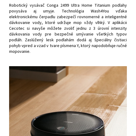
Robotický vysávač Conga 2499 Ultra Home Titanium podlahy
povysáva aj umyje. Technológia Wash4You vďaka
elektronickému čerpadlu zabezpečí rovnomerné a inteligentné
dávkovanie vody, ktoré udržuje mop vždy vlhký. V aplikácii
Cecotec si navyše môžete zvoliť jednu z 3 úrovní intenzity
dávkovania vody pre bezpečné umývanie všetkých typov
podláh. Zaslúžený lesk podlahám dodá aj špeciálny čistiaci
pohyb vpred a vzad v tvare písmena Y, ktorý napodobňuje ručné
mopovanie.