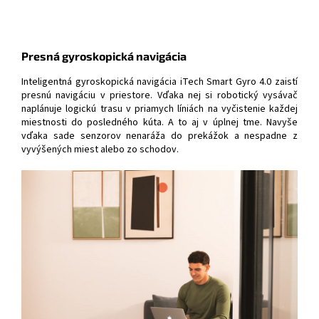
Presná gyroskopická navigácia
Inteligentná gyroskopická navigácia iTech Smart Gyro 4.0 zaistí
presnú navigáciu v priestore. Vďaka nej si robotický vysávač
naplánuje logickú trasu v priamych líniách na vyčistenie každej
miestnosti do posledného kúta. A to aj v úplnej tme. Navyše
vďaka sade senzorov nenaráža do prekážok a nespadne z
vyvýšených miest alebo zo schodov.