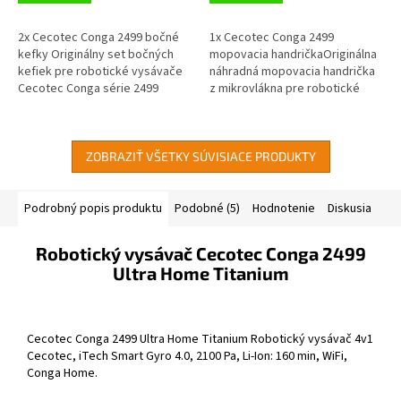
2x Cecotec Conga 2499 bočné
1x Cecotec Conga 2499
kefky Originálny set bočných
mopovacia handričkaOriginálna
kefiek pre robotické vysávače
náhradná mopovacia handrička
Cecotec Conga série 2499
z mikrovlákna pre robotické
vysávače Cecotec Conga série
2499
ZOBRAZIŤ VŠETKY SÚVISIACE PRODUKTY
Podrobný popis produktu
Podobné (5)
Hodnotenie
Diskusia
Robotický vysávač Cecotec Conga 2499
Ultra Home Titanium
Cecotec Conga 2499 Ultra Home Titanium Robotický vysávač 4v1
Cecotec, iTech Smart Gyro 4.0, 2100 Pa, Li-Ion: 160 min, WiFi,
Conga Home.