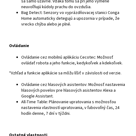
sa samo uzavrie. Vďaka tomu sa pri jeho výmene
neuvoľňujú kúdoly prachu do ovzdušia.
Bag Detect: Senzory vo vyprázdňovacej stanici Conga
Home automaticky detegujú a upozornia v prípade, že
vrecko chýba alebo je plné.
Ovládanie
Ovládanie cez mobilnú aplikáciu Cecotec: Možnosť
ovládať robota a jeho funkcie, kedykoľvek a kdekoľvek.
*Vzhľad a funkcie aplikácie sa môžu líšiť v závislosti od verzie.
Ovládanie cez hlasových asistentov: Možnosť nastavenia
hlasových povelov pre hlasových asistentov Alexa a
Google Assistant.
All-Time Table: Plánovanie upratovania s možnosťou
nastavenia vlastností upratovania, v ľubovoľný čas, 24
hodín denne, 7 dní v týždni.
Ostatné vlastnosti