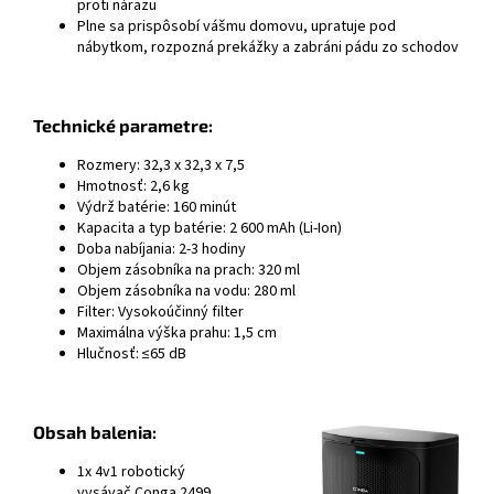
proti nárazu
Plne sa prispôsobí vášmu domovu, upratuje pod
nábytkom, rozpozná prekážky a zabráni pádu zo schodov
Technické parametre:
Rozmery: 32,3 x 32,3 x 7,5
Hmotnosť: 2,6 kg
Výdrž batérie: 160 minút
Kapacita a typ batérie: 2 600 mAh (Li-Ion)
Doba nabíjania: 2-3 hodiny
Objem zásobníka na prach: 320 ml
Objem zásobníka na vodu: 280 ml
Filter: Vysokoúčinný filter
Maximálna výška prahu: 1,5 cm
Hlučnosť: ≤65 dB
Obsah balenia:
1x 4v1 robotický
vysávač Conga 2499