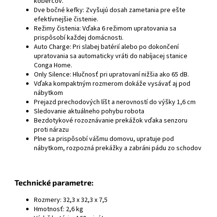
kobercov.
Dve bočné kefky: Zvyšujú dosah zametania pre ešte
efektívnejšie čistenie.
Režimy čistenia: Vďaka 6 režimom upratovania sa
prispôsobí každej domácnosti.
Auto Charge: Pri slabej batérií alebo po dokončení
upratovania sa automaticky vráti do nabíjacej stanice
Conga Home.
Only Silence: Hlučnosť pri upratovaní nižšia ako 65 dB.
Vďaka kompaktným rozmerom dokáže vysávať aj pod
nábytkom
Prejazd prechodových líšt a nerovností do výšky 1,6 cm
Sledovanie aktuálneho pohybu robota
Bezdotykové rozoznávanie prekážok vďaka senzoru
proti nárazu
Plne sa prispôsobí vášmu domovu, upratuje pod
nábytkom, rozpozná prekážky a zabráni pádu zo schodov
Technické parametre:
Rozmery: 32,3 x 32,3 x 7,5
Hmotnosť: 2,6 kg