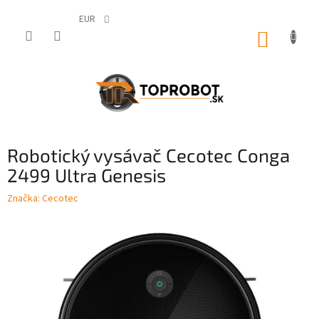
Prejsť
na
EUR
obsah
NÁKUP
KOŠÍK
Robotický vysávač Cecotec Conga
2499 Ultra Genesis
Značka:
Cecotec