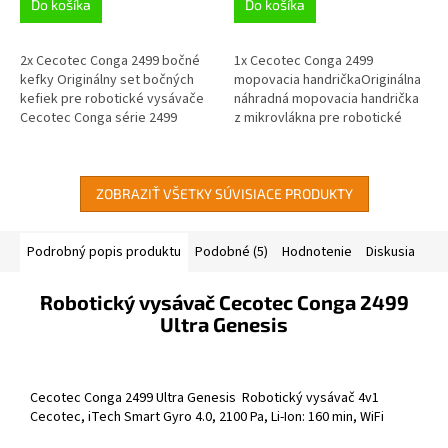
Do košíka
Do košíka
2x Cecotec Conga 2499 bočné
1x Cecotec Conga 2499
kefky Originálny set bočných
mopovacia handričkaOriginálna
kefiek pre robotické vysávače
náhradná mopovacia handrička
Cecotec Conga série 2499
z mikrovlákna pre robotické
vysávače Cecotec Conga série
2499
ZOBRAZIŤ VŠETKY SÚVISIACE PRODUKTY
Podrobný popis produktu
Podobné (5)
Hodnotenie
Diskusia
Robotický vysávač Cecotec Conga 2499
Ultra Genesis
Cecotec Conga 2499 Ultra Genesis Robotický vysávač 4v1
Cecotec, iTech Smart Gyro 4.0, 2100 Pa, Li-Ion: 160 min, WiFi