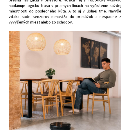
presnú navigáciu v priestore. Vďaka nej si robotický vysávač
naplánuje logickú trasu v priamych líniách na vyčistenie každej
miestnosti do posledného kúta. A to aj v úplnej tme. Navyše
vďaka sade senzorov nenaráža do prekážok a nespadne z
vyvýšených miest alebo zo schodov.