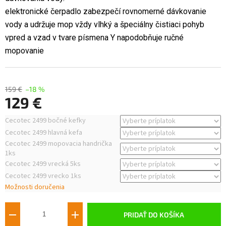
elektronické čerpadlo zabezpečí rovnomerné dávkovanie
vody a udržuje mop vždy vlhký a špeciálny čistiaci pohyb
vpred a vzad v tvare písmena Y napodobňuje ručné
mopovanie
159 €
–18 %
129 €
Jednotková
Cecotec 2499 bočné kefky
cena:
Cecotec 2499 hlavná kefa
Cecotec 2499 mopovacia handrička
1ks
Cecotec 2499 vrecká 5ks
Cecotec 2499 vrecko 1ks
Možnosti doručenia
PRIDAŤ DO KOŠÍKA