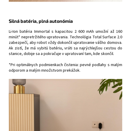
Silná batéria, plná autonómia
Li-Ion batéria Immortal s kapacitou 2 600 mAh umožní až 160
minút* nepretržitého upratovania. Technológia Total Surface 2.0
zabezpečí, aby robot vždy dokončil upratovanie vášho domova.
Ak zistí, že má vybitú batériu, vráti sa najrýchlejšou cestou do
stanice, dobije sa a pokračuje v upratovaní tam, kde skončil.
*Pri optimálnych podmienkach čistenia: pevné podlahy s malým
odporom a malým množstvom prekážok.