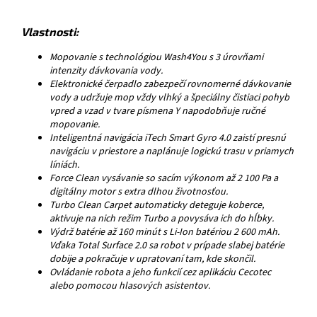
Vlastnosti:
Mopovanie s technológiou Wash4You s 3 úrovňami
intenzity dávkovania vody.
Elektronické čerpadlo zabezpečí rovnomerné dávkovanie
vody a udržuje mop vždy vlhký a špeciálny čistiaci pohyb
vpred a vzad v tvare písmena Y napodobňuje ručné
mopovanie.
Inteligentná navigácia iTech Smart Gyro 4.0 zaistí presnú
navigáciu v priestore a naplánuje logickú trasu v priamych
líniách.
Force Clean vysávanie so sacím výkonom až 2 100 Pa a
digitálny motor s extra dlhou životnosťou.
Turbo Clean Carpet automaticky deteguje koberce,
aktivuje na nich režim Turbo a povysáva ich do hĺbky.
Výdrž batérie až 160 minút s Li-Ion batériou 2 600 mAh.
Vďaka Total Surface 2.0 sa robot v prípade slabej batérie
dobije a pokračuje v upratovaní tam, kde skončil.
Ovládanie robota a jeho funkcií cez aplikáciu Cecotec
alebo pomocou hlasových asistentov.