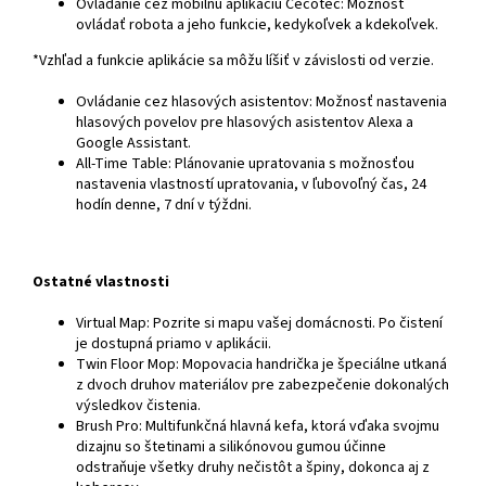
Ovládanie cez mobilnú aplikáciu Cecotec: Možnosť
ovládať robota a jeho funkcie, kedykoľvek a kdekoľvek.
*Vzhľad a funkcie aplikácie sa môžu líšiť v závislosti od verzie.
Ovládanie cez hlasových asistentov: Možnosť nastavenia
hlasových povelov pre hlasových asistentov Alexa a
Google Assistant.
All-Time Table: Plánovanie upratovania s možnosťou
nastavenia vlastností upratovania, v ľubovoľný čas, 24
hodín denne, 7 dní v týždni.
Ostatné vlastnosti
Virtual Map: Pozrite si mapu vašej domácnosti. Po čistení
je dostupná priamo v aplikácii.
Twin Floor Mop: Mopovacia handrička je špeciálne utkaná
z dvoch druhov materiálov pre zabezpečenie dokonalých
výsledkov čistenia.
Brush Pro: Multifunkčná hlavná kefa, ktorá vďaka svojmu
dizajnu so štetinami a silikónovou gumou účinne
odstraňuje všetky druhy nečistôt a špiny, dokonca aj z