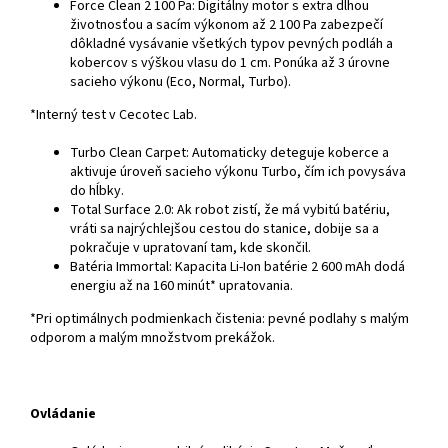
Force Clean 2 100 Pa: Digitálny motor s extra dlhou
životnosťou a sacím výkonom až 2 100 Pa zabezpečí
dôkladné vysávanie všetkých typov pevných podláh a
kobercov s výškou vlasu do 1 cm. Ponúka až 3 úrovne
sacieho výkonu (Eco, Normal, Turbo).
*Interný test v Cecotec Lab.
Turbo Clean Carpet: Automaticky deteguje koberce a
aktivuje úroveň sacieho výkonu Turbo, čím ich povysáva
do hĺbky.
Total Surface 2.0: Ak robot zistí, že má vybitú batériu,
vráti sa najrýchlejšou cestou do stanice, dobije sa a
pokračuje v upratovaní tam, kde skončil.
Batéria Immortal: Kapacita Li-Ion batérie 2 600 mAh dodá
energiu až na 160 minút* upratovania.
*Pri optimálnych podmienkach čistenia: pevné podlahy s malým
odporom a malým množstvom prekážok.
Ovládanie