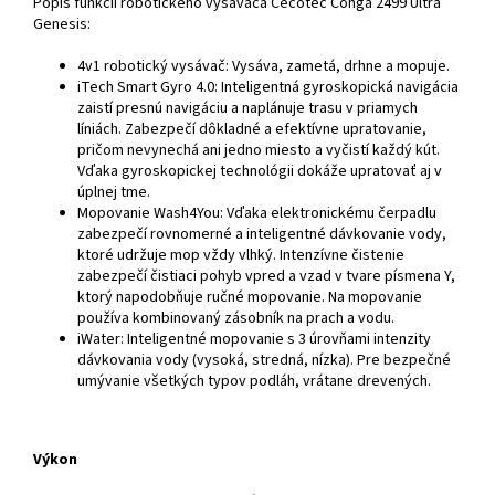
Popis funkcií robotického vysávača Cecotec Conga 2499 Ultra
Genesis:
4v1 robotický vysávač: Vysáva, zametá, drhne a mopuje.
iTech Smart Gyro 4.0: Inteligentná gyroskopická navigácia
zaistí presnú navigáciu a naplánuje trasu v priamych
líniách. Zabezpečí dôkladné a efektívne upratovanie,
pričom nevynechá ani jedno miesto a vyčistí každý kút.
Vďaka gyroskopickej technológii dokáže upratovať aj v
úplnej tme.
Mopovanie Wash4You: Vďaka elektronickému čerpadlu
zabezpečí rovnomerné a inteligentné dávkovanie vody,
ktoré udržuje mop vždy vlhký. Intenzívne čistenie
zabezpečí čistiaci pohyb vpred a vzad v tvare písmena Y,
ktorý napodobňuje ručné mopovanie. Na mopovanie
používa kombinovaný zásobník na prach a vodu.
iWater: Inteligentné mopovanie s 3 úrovňami intenzity
dávkovania vody (vysoká, stredná, nízka). Pre bezpečné
umývanie všetkých typov podláh, vrátane drevených.
Výkon