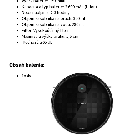
Výdrž batérie: 160 minút
Kapacita a typ batérie: 2 600 mAh (Li-Ion)
Doba nabíjania: 2-3 hodiny
Objem zásobníka na prach: 320 ml
Objem zásobníka na vodu: 280 ml
Filter: Vysokoúčinný filter
Maximálna výška prahu: 1,5 cm
Hlučnosť: ≤65 dB
Obsah balenia:
1x 4v1