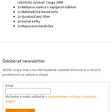
robotický vysávač Conga 2499
1x Nabíjacia stanica s napájacím káblom
1x Multifunkčná hlavná kefa
1x Vysokoúčinný filter
2x bočné kefky
1x Mopovacia handrička
Z
á
p
ä
Odoberať newsletter
t
Vložte svoj e-mail a my Vám budeme zasielať informácie o nových
i
produktoch na našom e-shope.
e
Email
Vložením e-mailu súhlasíte s
podmienkami ochrany osobných
údajov