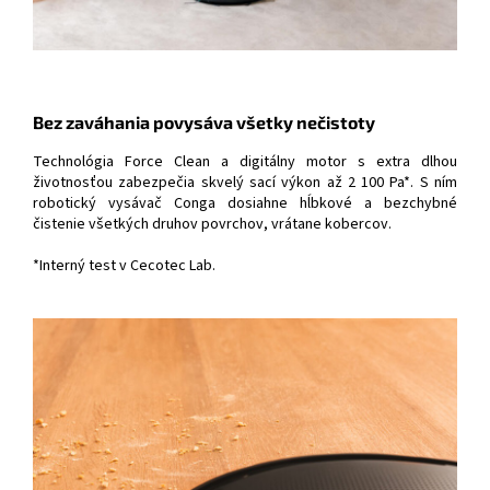
Bez zaváhania povysáva všetky nečistoty
Technológia Force Clean a digitálny motor s extra dlhou
životnosťou zabezpečia skvelý sací výkon až 2 100 Pa*. S ním
robotický vysávač Conga dosiahne hĺbkové a bezchybné
čistenie všetkých druhov povrchov, vrátane kobercov.
*Interný test v Cecotec Lab.