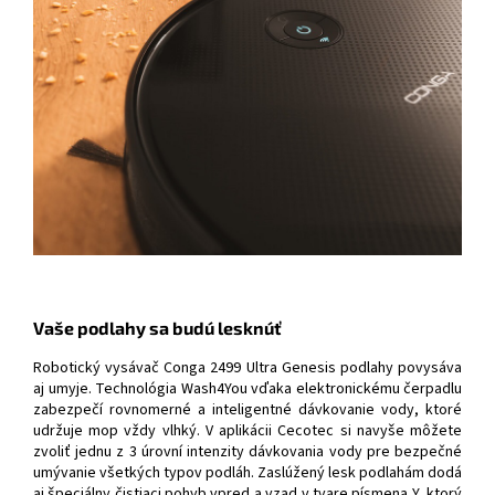
Vaše podlahy sa budú lesknúť
Robotický vysávač Conga 2499 Ultra Genesis podlahy povysáva
aj umyje. Technológia Wash4You vďaka elektronickému čerpadlu
zabezpečí rovnomerné a inteligentné dávkovanie vody, ktoré
udržuje mop vždy vlhký. V aplikácii Cecotec si navyše môžete
zvoliť jednu z 3 úrovní intenzity dávkovania vody pre bezpečné
umývanie všetkých typov podláh. Zaslúžený lesk podlahám dodá
aj špeciálny čistiaci pohyb vpred a vzad v tvare písmena Y, ktorý