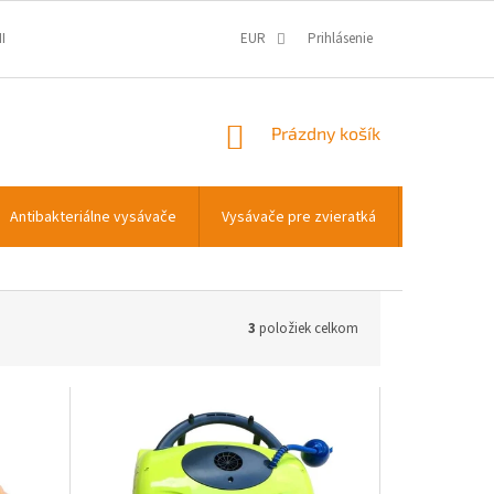
IENKY
OCHRANA OSOBNÝCH ÚDAJOV
EUR
Prihlásenie
INFORMÁCIE O COOKIES
NÁKUPNÝ
Prázdny košík
KOŠÍK
Antibakteriálne vysávače
Vysávače pre zvieratká
Transportn
3
položiek celkom