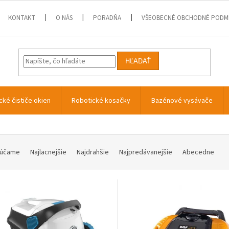
KONTAKT
O NÁS
PORADŇA
VŠEOBECNÉ OBCHODNÉ PODM
HĽADAŤ
cké čističe okien
Robotické kosačky
Bazénové vysávače
účame
Najlacnejšie
Najdrahšie
Najpredávanejšie
Abecedne