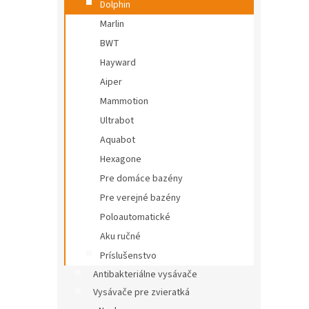
Dolphin
Marlin
BWT
Hayward
Aiper
Mammotion
Ultrabot
Aquabot
Hexagone
Pre domáce bazény
Pre verejné bazény
Poloautomatické
Aku ručné
Príslušenstvo
Antibakteriálne vysávače
Vysávače pre zvieratká