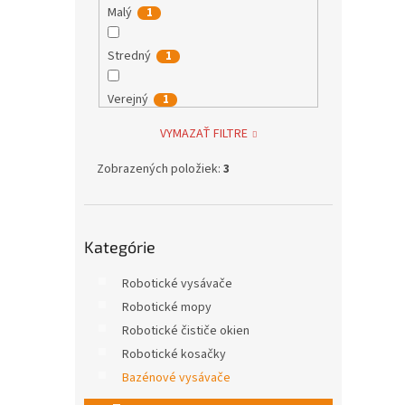
Malý
1
Stredný
1
Verejný
1
VYMAZAŤ FILTRE
Stredný - BIo jazierka
0
Zobrazených položiek:
3
Preskočiť
Kategórie
kategórie
Robotické vysávače
Robotické mopy
Robotické čističe okien
Robotické kosačky
Bazénové vysávače