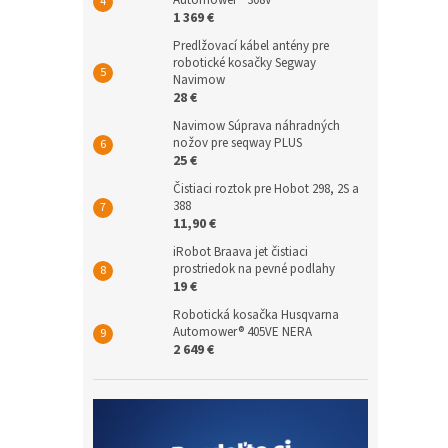
Automower® 308V
1 369 €
Predlžovací kábel antény pre
robotické kosačky Segway
Navimow
28 €
Navimow Súprava náhradných
nožov pre seqway PLUS
25 €
Čistiaci roztok pre Hobot 298, 2S a
388
11,90 €
iRobot Braava jet čistiaci
prostriedok na pevné podlahy
19 €
Robotická kosačka Husqvarna
Automower® 405VE NERA
2 649 €