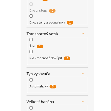
Dno aj steny
0
Dno, steny a vodná linka
1
Transportný vozík
Dno, steny a vodná linka a
0
schody
Áno
1
Nie - možnosť dokúpiť
2
Typ vysávača
Automatický
3
Veľkosť bazéna