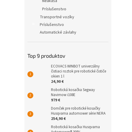
Neakasa
Príslušenstvo
Transportné vozíky
Príslušenstvo
Automatické závlahy
Top 9 produktov
ECOVACS WINBOT univerzálny
čistiaci roztok pre robotické čističe
okien 1 l
24,90 €
Robotická kosačka Segway
Navimow i108E
979 €
Domček pre robotické kosačky
Husqvarna automower série NERA
254,90 €
Robotická kosačka Husqvarna