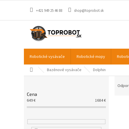
Prejsť
na
+421 949 25 46 88
shop@toprobot.sk
obsah
Robotické vysávače
Robotické mopy
Roboti
Domov
Bazénové vysávače
Dolphin
B
R
o
a
Odpor
č
d
Cena
n
e
649
€
1684
€
V
ý
n
ý
p
i
p
a
e
i
n
p