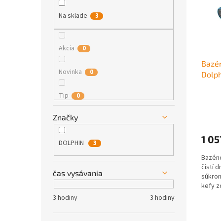
s
e
r
p
l
o
Na sklade
3
r
d
o
u
d
k
Akcia
0
u
t
Bazé
k
o
Novinka
0
Dolp
t
v
o
Tip
0
v
Značky
1 05
DOLPHIN
3
Bazéno
čistí d
čas vysávania
súkrom
kefy z
nečist
3 hodiny
3 hodiny