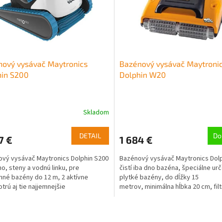
nový vysávač Maytronics
Bazénový vysávač Maytroni
hin S200
Dolphin W20
Skladom
DETAIL
Do
7 €
1 684 €
vý vysávač Maytronics Dolphin S200
Bazénový vysávač Maytronics Dol
no, steny a vodnú linku, pre
čistí iba dno bazéna, špeciálne ur
né bazény do 12 m, 2 aktívne
plytké bazény, do dĺžky 15
otrú aj tie najjemnejšie
metrov, minimálna hĺbka 20 cm, filt
oty, doba čistiaceho cyklu 2...
O
v