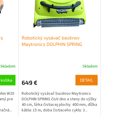
cs
Robotický vysávač bazénov
Maytronics DOLPHIN SPRING
Skladom
Skladom
Priemerné
hodnotenie
produktu
 košíka
DETAIL
649 €
je
5,0
phin W20
Robotický vysávač bazénov Maytronics
z
čený pre
DOLPHIN SPRING čisti dno a steny do výšky
5
40 cm, šírka čistiacej plochy: 400 mm, dĺžka
hviezdičiek.
račná...
kábla: 15 m, doba čistiaceho cyklu: 3...