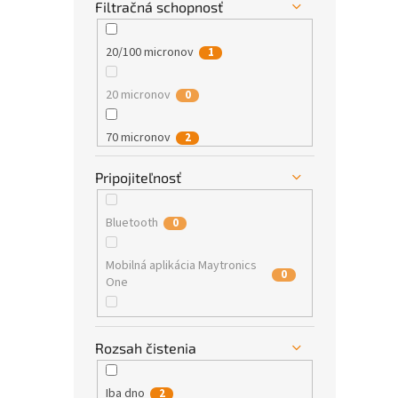
Filtračná schopnosť
20/100 micronov
1
20 micronov
0
70 micronov
2
Pripojiteľnosť
50/100/200 micronov
0
50 micronov
Bluetooth
0
0
20 micronov a 100 micronov
Mobilná aplikácia Maytronics
0
0
One
Mobilná aplikácia MyDolphin™
0
Plus
Rozsah čistenia
Iba dno
2