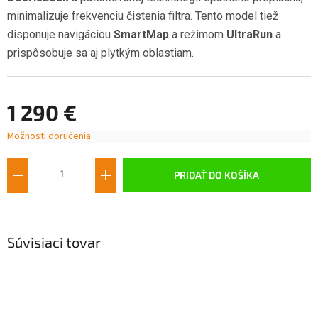
minimalizuje frekvenciu čistenia filtra. Tento model tiež
disponuje navigáciou
SmartMap
a režimom
UltraRun
a
prispôsobuje sa aj plytkým oblastiam
.
1 290 €
Možnosti doručenia
Jednotková
cena:
PRIDAŤ DO KOŠÍKA
Súvisiaci tovar