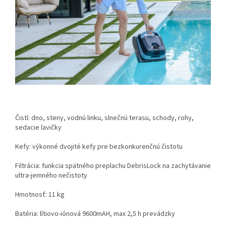
Čistí: dno, steny, vodnú linku, slnečnú terasu, schody, rohy,
sedacie lavičky
Kefy: výkonné dvojité kefy pre bezkonkurenčnú čistotu
Filtrácia: funkcia spätného preplachu DebrisLock na zachytávanie
ultra-jemného nečistoty
Hmotnosť: 11 kg
Batéria: lítiovo-iónová 9600mAH, max 2,5 h prevádzky