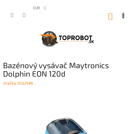
Prejsť
na
EUR
obsah
NÁKUP
KOŠÍK
Bazénový vysávač Maytronics
Dolphin EON 120d
Značka:
DOLPHIN