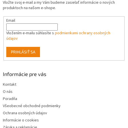
Vložte svoj e-mail a my Vám budeme zasielať informácie o nových
i
produktoch na našom e-shope.
e
Email
Vložením e-mailu súhlasíte s
podmienkami ochrany osobných
údajov
PRIHLÁSIŤ SA
Informácie pre vás
Kontakt
O nás
Poradňa
Všeobecné obchodné podmienky
Ochrana osobných údajov
Informácie o cookies
Záruka a reklamácie