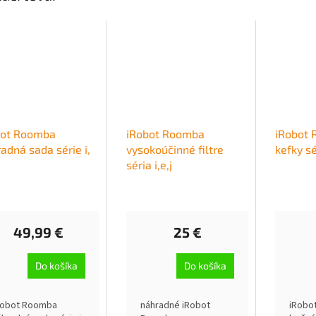
bot Roomba
iRobot Roomba
iRobot
adná sada série i,
vysokoúčinné filtre
kefky sér
séria i,e,j
49,99 €
25 €
Do košíka
Do košíka
Robot Roomba
náhradné iRobot
iRobo