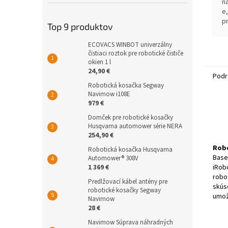
n
e,
p
Top 9 produktov
R
o
ECOVACS WINBOT univerzálny
v 
čistiaci roztok pre robotické čističe
m
okien 1 l
24,90 €
Podr
Robotická kosačka Segway
Navimow i108E
979 €
Domček pre robotické kosačky
Husqvarna automower série NERA
254,90 €
Robo
Robotická kosačka Husqvarna
Base
Automower® 308V
iRob
1 369 €
robo
Predlžovací kábel antény pre
skús
robotické kosačky Segway
umož
Navimow
28 €
Navimow Súprava náhradných