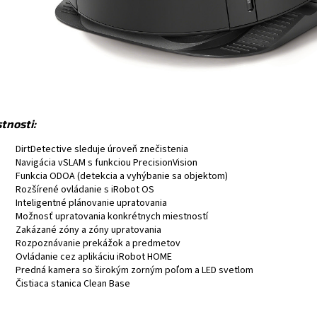
tnosti:
DirtDetective sleduje úroveň znečistenia
Navigácia vSLAM s funkciou PrecisionVision
Funkcia ODOA (detekcia a vyhýbanie sa objektom)
Rozšírené ovládanie s iRobot OS
Inteligentné plánovanie upratovania
Možnosť upratovania konkrétnych miestností
Zakázané zóny a zóny upratovania
Rozpoznávanie prekážok a predmetov
Ovládanie cez aplikáciu iRobot HOME
Predná kamera so širokým zorným poľom a LED svetlom
Čistiaca stanica Clean Base