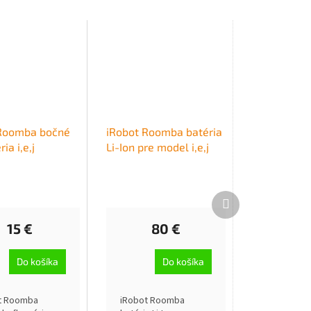
 Roomba bočné
iRobot Roomba batéria
ia i,e,j
Li-Ion pre model i,e,j
Ďalší
produkt
15 €
80 €
Do košíka
Do košíka
t Roomba
iRobot Roomba