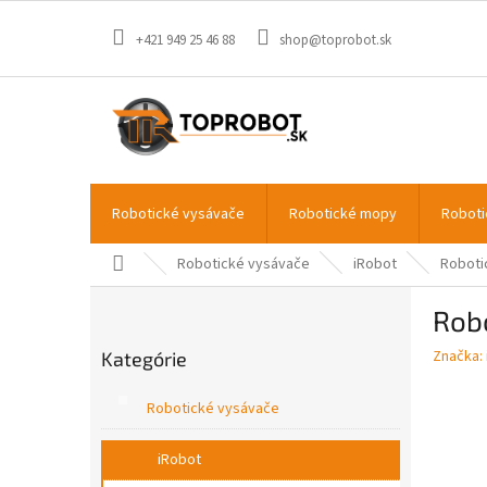
Prejsť
na
+421 949 25 46 88
shop@toprobot.sk
obsah
Robotické vysávače
Robotické mopy
Roboti
Domov
Robotické vysávače
iRobot
Roboti
B
Rob
o
Preskočiť
č
Značka:
Kategórie
kategórie
n
ý
Robotické vysávače
p
a
iRobot
n