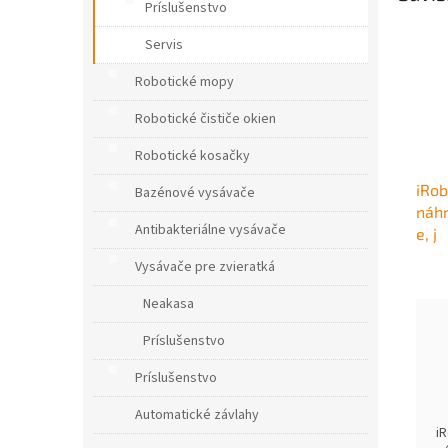
Príslušenstvo
Servis
Robotické mopy
Robotické čističe okien
Robotické kosačky
iRo
Bazénové vysávače
náhr
Antibakteriálne vysávače
e, j
Vysávače pre zvieratká
Neakasa
Príslušenstvo
Príslušenstvo
Automatické závlahy
i