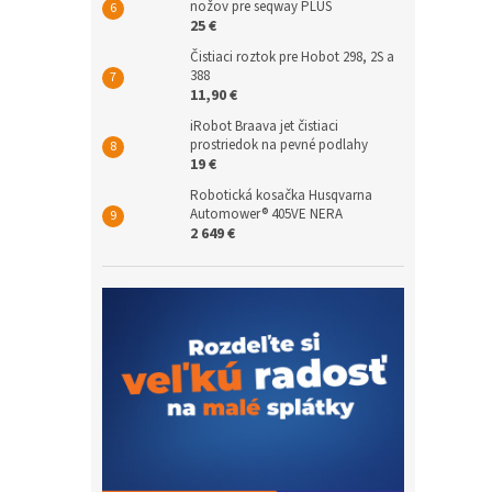
nožov pre seqway PLUS
25 €
Čistiaci roztok pre Hobot 298, 2S a
388
11,90 €
iRobot Braava jet čistiaci
prostriedok na pevné podlahy
19 €
Robotická kosačka Husqvarna
Automower® 405VE NERA
2 649 €