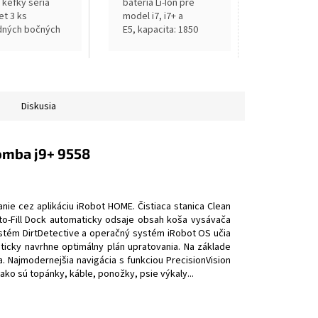
kefky séria
batéria Li-Ion pre
set 3 ks
model i7, i7+ a
dných bočných
E5, kapacita: 1850
, pre modely
mAh, odporúčame
ických
výmenu v intervaloch
ačov Roomba i7
raz za 2 - 3 roky
účame výmenu
Diskusia
valoch 6 - 12...
omba j9+ 9558
anie cez aplikáciu iRobot HOME. Čistiaca stanica Clean
uto-Fill Dock automaticky odsaje obsah koša vysávača
ystém DirtDetective a operačný systém iRobot OS učia
cky navrhne optimálny plán upratovania. Na základe
a. Najmodernejšia navigácia s funkciou PrecisionVision
 sú topánky, káble, ponožky, psie výkaly...