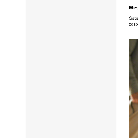
Mes
Čist
zozb