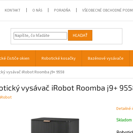
KONTAKT
O NÁS
PORADŇA
VŠEOBECNÉ OBCHODNÉ PODM
HĽADAŤ
cké čističe okien
Robotické kosačky
Bazénové vysávače
cký vysávač iRobot Roomba j9+ 9558
otický vysávač iRobot Roomba j9+ 95
iRobot
Detailné 
Skladom
Robotic