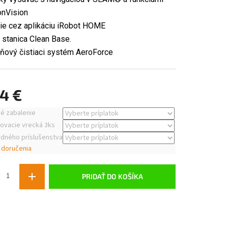
onVision
ie cez aplikáciu iRobot HOME
 stanica Clean Base.
pňový čistiaci systém AeroForce
24 €
ová
é zabalenie
ovacie vrecká 3ks
adného príslušenstva
 doručenia
PRIDAŤ DO KOŠÍKA