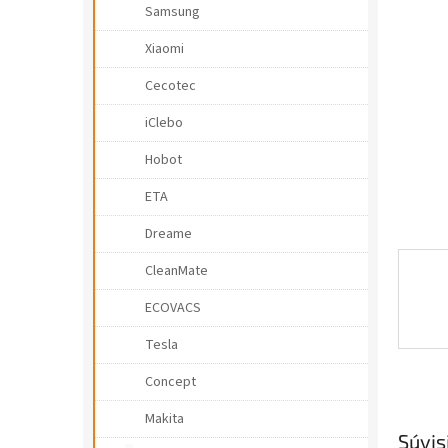
e
Samsung
l
Xiaomi
Cecotec
iClebo
Hobot
ETA
Dreame
CleanMate
ECOVACS
Tesla
Concept
Makita
Súvis