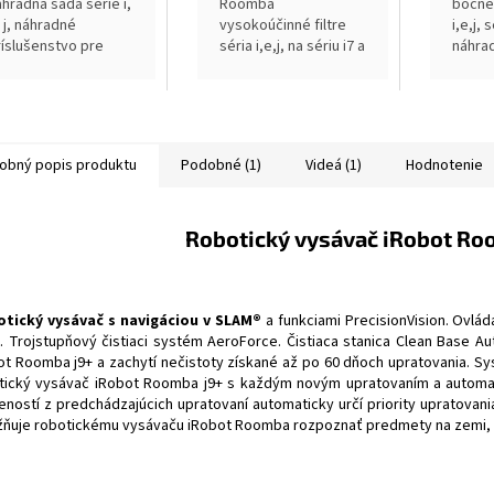
áhradná sada série i,
Roomba
bočné 
 j, náhradné
vysokoúčinné filtre
i,e,j, 
ríslušenstvo pre
séria i,e,j, na sériu i7 a
náhra
oomba série i/e/j,
e5, použitý
kefiek
dporúčame výmenu
vysokoúčinný filter
robot
intervaloch 6 - 12
zachytí až 99%
vysáv
esiacov
alergénov,
a e5,
odporúčame výmenu
odpor
obný popis produktu
Podobné (1)
Videá (1)
Hodnotenie
v intervaloch 3...
v inter
Robotický vysávač iRobot Ro
tický vysávač s navigáciou v SLAM®
a funkciami PrecisionVision. Ovlád
. Trojstupňový čistiaci systém AeroForce. Čistiaca stanica Clean Base A
ot Roomba j9+ a zachytí nečistoty získané až po 60 dňoch upratovania. S
tický vysávač iRobot Roomba j9+ s každým novým upratovaním a automati
eností z predchádzajúcich upratovaní automaticky určí priority upratovani
ňuje robotickému vysávaču iRobot Roomba rozpoznať predmety na zemi, ako