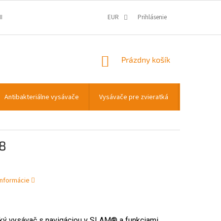
IENKY
OCHRANA OSOBNÝCH ÚDAJOV
EUR
Prihlásenie
INFORMÁCIE O COOKIES
NÁKUPNÝ
Prázdny košík
KOŠÍK
Antibakteriálne vysávače
Vysávače pre zvieratká
Príslušens
58
informácie
ký vysávač s navigáciou v SLAM® a funkciami