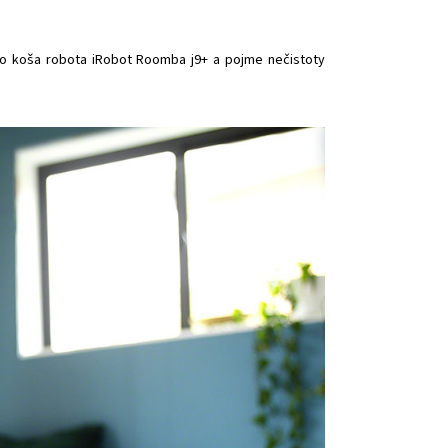
ého koša robota iRobot Roomba j9+ a pojme nečistoty