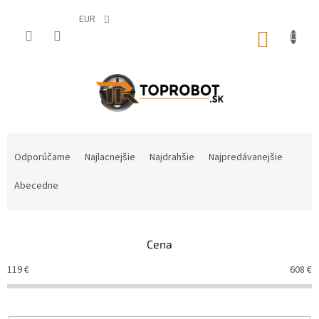
Prejsť
na
EUR
obsah
NÁKUP
KOŠÍK
R
a
Odporúčame
Najlacnejšie
Najdrahšie
Najpredávanejšie
d
e
Abecedne
n
i
e
Cena
p
r
119
€
608
€
o
d
u