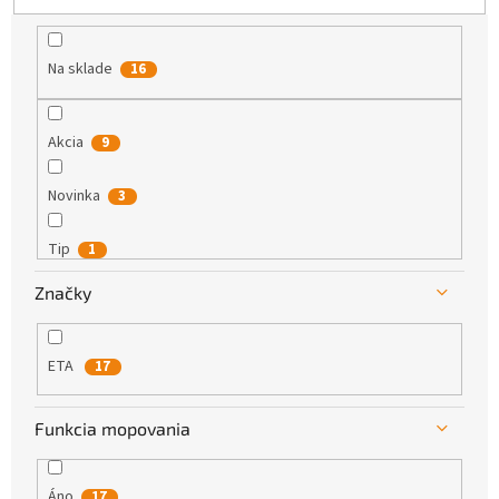
k
t
o
Na sklade
16
v
Akcia
9
Novinka
3
Tip
1
Značky
ETA
17
Funkcia mopovania
Áno
17