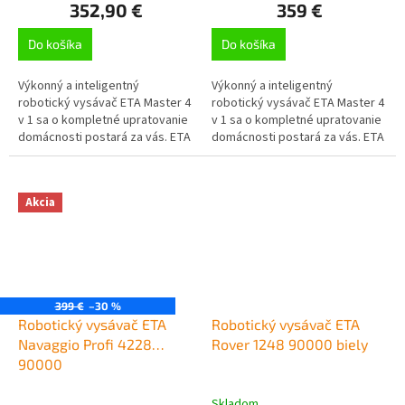
352,90 €
359 €
Do košíka
Do košíka
Výkonný a inteligentný
Výkonný a inteligentný
robotický vysávač ETA Master 4
robotický vysávač ETA Master 4
v 1 sa o kompletné upratovanie
v 1 sa o kompletné upratovanie
domácnosti postará za vás. ETA
domácnosti postará za vás. ETA
Master II podlahu vysaje, vytrie
Master II podlahu vysaje, vytrie
a pomocou UV lampy aj...
a pomocou UV lampy aj...
Akcia
399 €
–30 %
Robotický vysávač ETA
Robotický vysávač ETA
Navaggio Profi 4228
Rover 1248 90000 biely
90000
Skladom