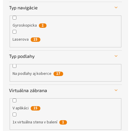
Typ navigácie
Gyroskopicka
2
Laserova
15
Typ podlahy
Na podlahy aj koberce
17
Virtuálna zábrana
V aplikáci
15
1x virtuálna stena v balení
1