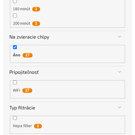
180 minút
1
200 minút
1
Na zvieracie chlpy
230 minút
3
240 minút
9
Áno
17
160 minút
1
Pripojiteľnosť
WiFi
17
Typ filtrácie
Hepa filter
2