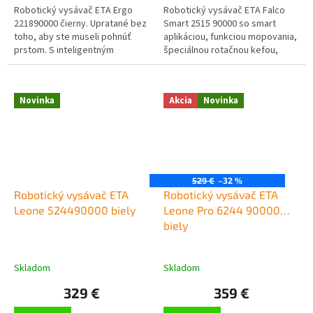
Robotický vysávač ETA Ergo
Robotický vysávač ETA Falco
221890000 čierny. Upratané bez
Smart 2515 90000 so smart
toho, aby ste museli pohnúť
aplikáciou, funkciou mopovania,
prstom. S inteligentným
špeciálnou rotačnou kefou,
robotickým vysávačom ETA
pokročilou gyroskopickou
Ergo je upratovanie ľahšie než
navigáciou a dobou prevádzky
kedykoľvek...
až 120
Novinka
Akcia
Novinka
529 €
–32 %
Robotický vysávač ETA
Robotický vysávač ETA
Leone 524490000 biely
Leone Pro 6244 90000
biely
Skladom
Skladom
329 €
359 €