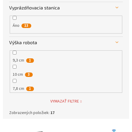
Vyprázdňovacia stanica
Áno
13
Výška robota
9,3 cm
1
10 cm
3
7,8 cm
1
VYMAZAŤ FILTRE
7,2 cm
1
Zobrazených položiek:
17
42 cm
1
V
43,5 cm
3