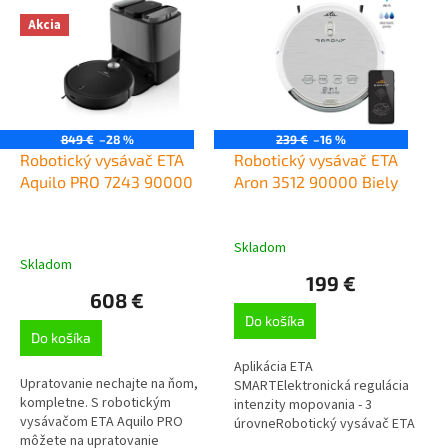
ý
p
Akcia
10
6
i
s
p
39,5 cm
1
r
o
849 €
–28 %
239 €
–16 %
d
Robotický vysávač ETA
Robotický vysávač ETA
u
Aquilo PRO 7243 90000
Aron 3512 90000 Biely
k
t
o
Skladom
Priemerné
Skladom
v
hodnotenie
199 €
produktu
608 €
je
Do košíka
5,0
Do košíka
z
5
Aplikácia ETA
hviezdičiek.
Upratovanie nechajte na ňom,
SMARTElektronická regulácia
kompletne. S robotickým
intenzity mopovania - 3
vysávačom ETA Aquilo PRO
úrovneRobotický vysávač ETA
môžete na upratovanie
Aron 3512 90000 vysáva a