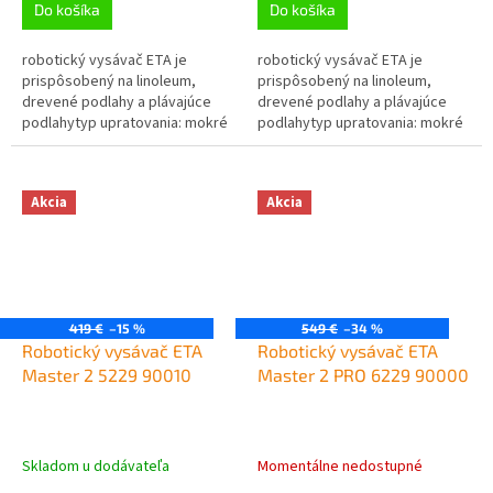
Do košíka
Do košíka
robotický vysávač ETA je
robotický vysávač ETA je
prispôsobený na linoleum,
prispôsobený na linoleum,
drevené podlahy a plávajúce
drevené podlahy a plávajúce
podlahytyp upratovania: mokré
podlahytyp upratovania: mokré
čistenie a suché čisteniek
čistenie a suché čisteniek
dispozícii je laserová
dispozícii je laserová
navigáciadisponuje...
navigáciadisponuje...
Akcia
Akcia
419 €
–15 %
549 €
–34 %
Robotický vysávač ETA
Robotický vysávač ETA
Master 2 5229 90010
Master 2 PRO 6229 90000
Skladom u dodávateľa
Momentálne nedostupné