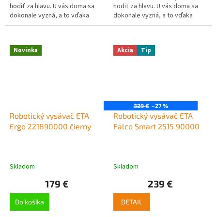
hodiť za hlavu. U vás doma sa
hodiť za hlavu. U vás doma sa
dokonale vyzná, a to vďaka
dokonale vyzná, a to vďaka
laserovej navigácii Laser+ 7.0 s
laserovej navigácii Laser+ 7.0 s
ToF senzorom na presnejšiu...
ToF senzorom na presnejšiu...
Novinka
Akcia
Tip
329 €
–27 %
Robotický vysávač ETA
Robotický vysávač ETA
Ergo 221890000 čierny
Falco Smart 2515 90000
Skladom
Skladom
179 €
239 €
Do košíka
DETAIL