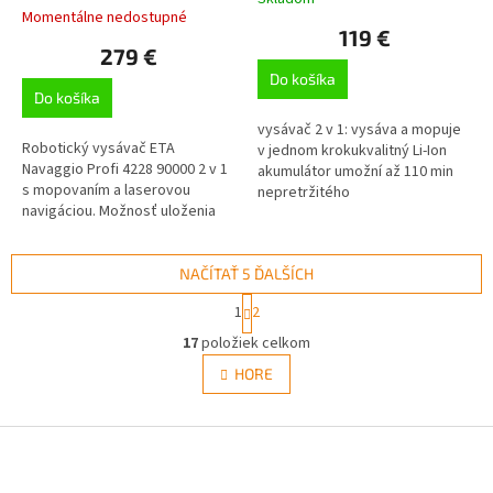
Priemerné
Momentálne nedostupné
hodnotenie
119 €
produktu
279 €
je
Do košíka
5,0
Do košíka
z
5
vysávač 2 v 1: vysáva a mopuje
hviezdičiek.
Robotický vysávač ETA
v jednom krokukvalitný Li-Ion
Navaggio Profi 4228 90000 2 v 1
akumulátor umožní až 110 min
s mopovaním a laserovou
nepretržitého
navigáciou. Možnosť uloženia
upratovaniaaplikácia ETA
viacerých máp, Floating systém,
SMART pre pohodlné ovládanie
výdrž až 200 minút
pomocou mobilného...
NAČÍTAŤ 5 ĎALŠÍCH
S
1
2
t
O
r
17
položiek celkom
v
á
l
HORE
n
á
k
d
o
v
Z
a
a
c
á
n
i
p
i