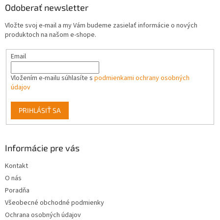
e
ä
Odoberať newsletter
e
p
t
r
Vložte svoj e-mail a my Vám budeme zasielať informácie o nových
i
v
produktoch na našom e-shope.
e
k
y
Email
v
ý
p
Vložením e-mailu súhlasíte s
podmienkami ochrany osobných
i
údajov
s
u
PRIHLÁSIŤ SA
Informácie pre vás
Kontakt
O nás
Poradňa
Všeobecné obchodné podmienky
Ochrana osobných údajov