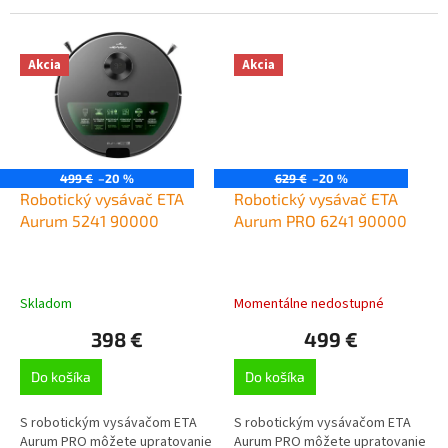
zabudnúť. Tento vysávač sa u
mopujeDIGITAL Motor - zaisťuje
vás vďaka laserovej navigácii
vysoký výkon a extra dlhu...
Laser+ 6.0...
Akcia
Akcia
499 €
–20 %
629 €
–20 %
Robotický vysávač ETA
Robotický vysávač ETA
Aurum 5241 90000
Aurum PRO 6241 90000
Skladom
Momentálne nedostupné
398 €
499 €
Do košíka
Do košíka
S robotickým vysávačom ETA
S robotickým vysávačom ETA
Aurum PRO môžete upratovanie
Aurum PRO môžete upratovanie