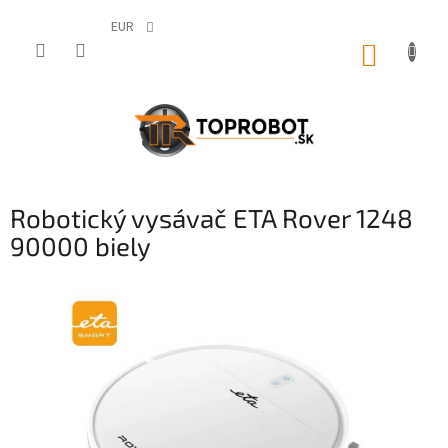
Prejsť
na
EUR
obsah
NÁKUP
KOŠÍK
Robotický vysávač ETA Rover 1248
90000 biely