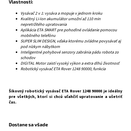
Vlastnosti:
Vysávač 2 v 1: vysáva a mopuje v jednom kroku
Kvalitný Li-Ion akumulátor umožní až 110 min
nepretržitého upratovania
Aplikácia ETA SMART pre pohodlné ovládanie pomocou
mobilného telefónu
SUPER SLIM DESIGN, vďaka ktorému zvládne povysávať aj
pod nízkym nábytkom
Inteligentné pohybové senzory zabránia pádu robota zo
schodov
DIGITAL Motor zaistí vysoký výkon a extra dlhú životnosť
Robotický vysávač ETA Rover 1248 90000, funkcia
Šikovný robotický vysávač ETA Rover 1248 90000 je ideálny
pre všetkých, ktorí si chcú uľahčiť upratovanie a ušetriť
čas.
Dostane sa všade