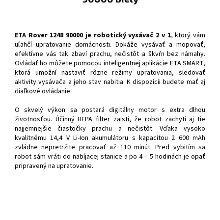
ETA Rover 1248 90000 je robotický vysávač 2 v 1
, ktorý vám
uľahčí upratovanie domácnosti. Dokáže vysávať a mopovať,
efektívne vás tak zbaví prachu, nečistôt a škvŕn bez námahy.
Ovládať ho môžete pomocou inteligentnej aplikácie ETA SMART,
ktorá umožní nastaviť rôzne režimy upratovania, sledovať
aktivity vysávača a jeho stav nabitia. K dispozícii budete mať aj
diaľkové ovládanie.
O skvelý výkon sa postará digitálny motor s extra dlhou
životnosťou. Účinný HEPA filter zaistí, že robot zachytí aj tie
najjemnejšie čiastočky prachu a nečistôt. Vďaka vysoko
kvalitnému 14,4 V Li-Ion akumulátoru s kapacitou 2 600 mAh
zvládne nepretržite pracovať až 110 minút. Pred vybitím sa
robot sám vráti do nabíjacej stanice a po 4 – 5 hodinách je opäť
pripravený na upratovanie.