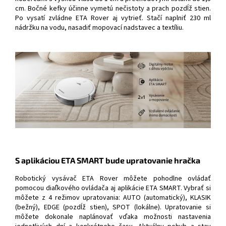
cm. Bočné kefky účinne vymetú nečistoty a prach pozdĺž stien.
Po vysatí zvládne ETA Rover aj vytrieť. Stačí naplniť 230 ml
nádržku na vodu, nasadiť mopovací nadstavec a textíliu.
S aplikáciou ETA SMART bude upratovanie hračka
Robotický vysávač ETA Rover môžete pohodlne ovládať
pomocou diaľkového ovládača aj aplikácie ETA SMART. Vybrať si
môžete z 4 režimov upratovania: AUTO (automatický), KLASIK
(bežný), EDGE (pozdĺž stien), SPOT (lokálne). Upratovanie si
môžete dokonale naplánovať vďaka možnosti nastavenia