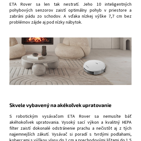
ETA Rover sa len tak nestratí. Jeho 10 inteligentných
pohybových senzorov zaistí optimálny pohyb v priestore a
zabráni pádu zo schodov. A vďaka nízkej výške 7,7 cm bez
problémov zájde aj pod nízky nábytok.
Skvele vybavený na akékoľvek upratovanie
S robotickým vysávačom ETA Rover sa nemusíte báť
akéhokoľvek upratovania. Vysoký sací výkon a kvalitný HEPA
filter zaistí dokonalé odstránenie prachu a nečistôt aj z tých
najjemnejších zákutí. Vysávač si poradí s tvrdými podlahami,
kobercami s výškou vlasu do 1 cm a prechodovými lištami do 1,5