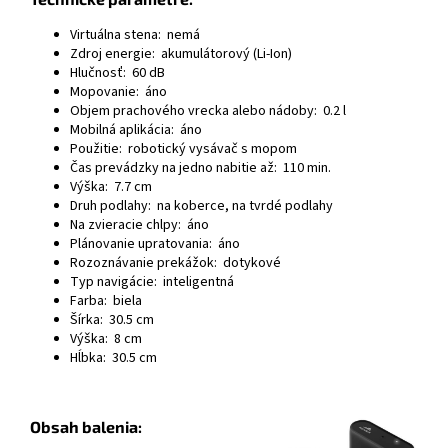
Virtuálna stena: nemá
Zdroj energie: akumulátorový (Li-Ion)
Hlučnosť: 60 dB
Mopovanie: áno
Objem prachového vrecka alebo nádoby: 0.2 l
Mobilná aplikácia: áno
Použitie: robotický vysávač s mopom
Čas prevádzky na jedno nabitie až: 110 min.
Výška: 7.7 cm
Druh podlahy: na koberce, na tvrdé podlahy
Na zvieracie chlpy: áno
Plánovanie upratovania: áno
Rozoznávanie prekážok: dotykové
Typ navigácie: inteligentná
Farba: biela
Šírka: 30.5 cm
Výška: 8 cm
Hĺbka: 30.5 cm
Obsah balenia: