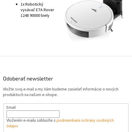
1x Robotický
vysávač ETA Rover
1248 90000 biely
Z
á
p
ä
Odoberať newsletter
t
Vložte svoj e-mail a my Vám budeme zasielať informácie o nových
i
produktoch na našom e-shope.
e
Email
Vložením e-mailu súhlasíte s
podmienkami ochrany osobných
údajov