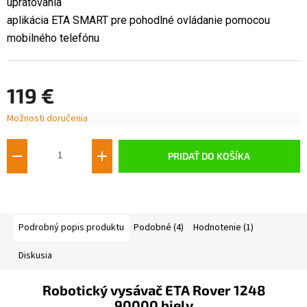
upratovania
aplikácia ETA SMART pre pohodlné ovládanie pomocou
mobilného telefónu
119 €
Možnosti doručenia
Jednotková
cena:
PRIDAŤ DO KOŠÍKA
Podrobný popis produktu
Podobné (4)
Hodnotenie (1)
Diskusia
Robotický vysávač ETA Rover 1248
90000 biely