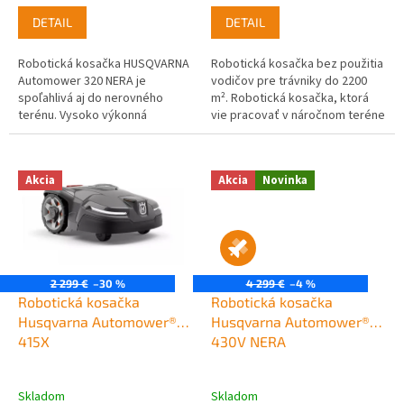
DETAIL
DETAIL
Robotická kosačka HUSQVARNA
Robotická kosačka bez použitia
Automower 320 NERA je
vodičov pre trávniky do 2200
spoľahlivá aj do nerovného
m². Robotická kosačka, ktorá
terénu. Vysoko výkonná
vie pracovať v náročnom teréne
robotická kosačka na trávu na
a trávnikoch s rozlohou do 2200
údržbu trávnikov do rozlohy
m². Kosačka Husqvarna...
2200 m² s robustným...
Akcia
Akcia
Novinka
2 299 €
–30 %
4 299 €
–4 %
Robotická kosačka
Robotická kosačka
Husqvarna Automower®
Husqvarna Automower®
415X
430V NERA
Skladom
Skladom