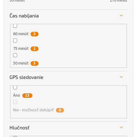
50 minút
270 minút
Čas nabíjania
60 minút
3
75 minút
2
50 minút
3
GPS sledovanie
30 minút
0
40 minút
4
Áno
13
110 minút
0
Nie - možnosť dokúpiť
0
45 minút
0
Hlučnosť
55 minút
1