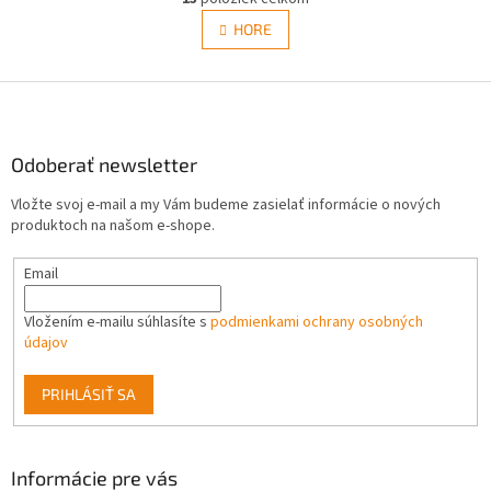
v
á
l
HORE
n
á
k
d
o
v
Z
a
a
c
á
n
i
p
i
e
ä
Odoberať newsletter
e
p
t
r
Vložte svoj e-mail a my Vám budeme zasielať informácie o nových
i
v
produktoch na našom e-shope.
e
k
y
Email
v
ý
p
Vložením e-mailu súhlasíte s
podmienkami ochrany osobných
i
údajov
s
u
PRIHLÁSIŤ SA
Informácie pre vás