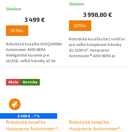
Skladom
Priemerné
Skladom
hodnotenie
3 998,80 €
produktu
3 499 €
je
DETAIL
5,0
DETAIL
z
5
Robotická kosačka bez vodičov
hviezdičiek.
Robotická kosačka HUSQVARNA
pre veľké komplexné trávniky
Automower 430X NERA
do 3200 m². Husqvarna
inteligentné kosenie pre
Automower® 430X NERA je
zložité, veľké trávniky až do
robotická kosačka na
3200 m². Robotická kosačka na
komplexné trávniky s rozlohou
trávu, využívajúca
do 3200 m². Získajte...
najmodernejšie...
Akcia
Novinka
5 499 €
–7 %
Robotická kosačka
Robotická kosačka
Husqvarna Automower®
Husqvarna Automower®