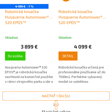
4 199 €
–7 %
Robotická kosačka
Robotická kosačka
Husqvarna Automower®
Husqvarna Automower®
520 EPOS™
520 EPOS™
Skladom
Skladom
3 899 €
4 099 €
Do košíka
DETAIL
Husqvarna Automower® 520
Robotická kosačka určená pre
EPOS® je robotická kosačka
profesionálne používanie až do
navrhnutá na komerčné použitie
7500m2. Perfektne vybavený
v rámci strojového parku a ide o
model so satelitnou
sesterský model osvedčenej
technológiou EPOS spoločnosti
kosačky Automower® 550
Husqvarna ponúka ovládanie
EPOS®....
kosačky v...
NAČÍTAŤ 1 ĎALŠIU
S
1
2
t
O
r
13
položiek celkom