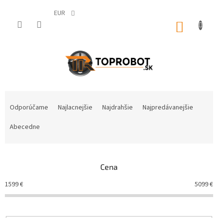
Prejsť
na
EUR
obsah
NÁKUP
KOŠÍK
R
a
Odporúčame
Najlacnejšie
Najdrahšie
Najpredávanejšie
d
e
Abecedne
n
i
e
Cena
p
r
1599
€
5099
€
o
d
u