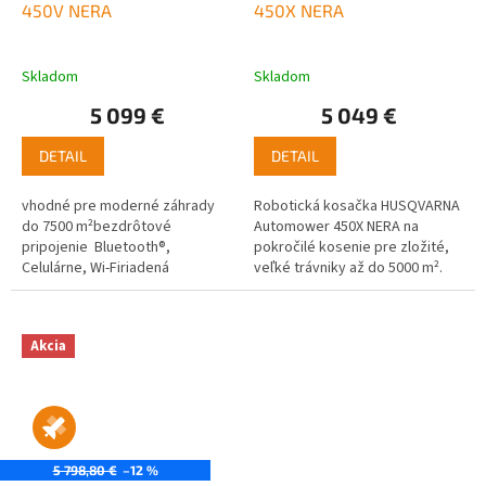
450V NERA
450X NERA
Skladom
Skladom
5 099 €
5 049 €
DETAIL
DETAIL
vhodné pre moderné záhrady
Robotická kosačka HUSQVARNA
do 7500 m²bezdrôtové
Automower 450X NERA na
pripojenie Bluetooth®,
pokročilé kosenie pre zložité,
Celulárne, Wi-Firiadená
veľké trávniky až do 5000 m².
aplikáciou Automower®
Robotická kosačka na trávu,
Connectdetekcia objektov
ktorá zvládne kosiť trávniky
Fotoaparát
do...
Akcia
5 798,80 €
–12 %