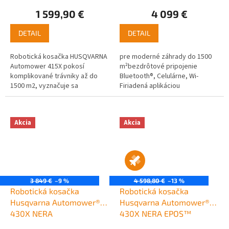
1 599,90 €
4 099 €
DETAIL
DETAIL
Robotická kosačka HUSQVARNA
pre moderné záhrady do 1500
Automower 415X pokosí
m²bezdrôtové pripojenie
komplikované trávniky až do
Bluetooth®, Celulárne, Wi-
1500 m2, vyznačuje sa
Firiadená aplikáciou
systematickým prejazdovým
Automower® Connectdetekcia
kosením pre perfektne
objektov Fotoaparát
vysekané úzke priechody a...
Akcia
Akcia
3 849 €
–9 %
4 598,80 €
–13 %
Robotická kosačka
Robotická kosačka
Husqvarna Automower®
Husqvarna Automower®
430X NERA
430X NERA EPOS™