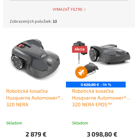
VYMAZAŤ FILTRE
20 - 45 mm
0
Zobrazených položiek:
13
20 - 55 mm
0
V
10 - 50 mm
0
ý
p
Akcia
i
s
p
r
o
3 628,80 €
–14 %
d
Robotická kosačka
Robotická kosačka
u
Husqvarna Automower®
Husqvarna Automower®
k
320 NERA
320 NERA EPOS™
t
o
Skladom
Skladom
v
2 879 €
3 098,80 €