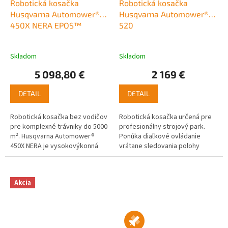
Robotická kosačka
Robotická kosačka
Husqvarna Automower®
Husqvarna Automower®
450X NERA EPOS™
520
Skladom
Skladom
5 098,80 €
2 169 €
DETAIL
DETAIL
Robotická kosačka bez vodičov
Robotická kosačka určená pre
pre komplexné trávniky do 5000
profesionálny strojový park.
m². Husqvarna Automower®
Ponúka diaľkové ovládanie
450X NERA je vysokovýkonná
vrátane sledovania polohy
robotická kosačka, ideálna pre
kosačky na elimináciu krádeže
trávniky s rozlohou do 5000
prostredníctvom služieb
m²....
Husqvarna...
Akcia