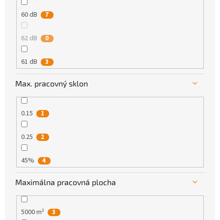
60 dB
7
62 dB
0
61 dB
3
Max. pracovný sklon
59 dB
0
0.15
1
0.25
2
45%
4
Maximálna pracovná plocha
25 %
0
40 %
0
5000 m²
3