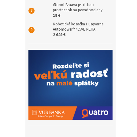
iRobot Braava jet čistiaci
prostriedok na pevné podlahy
19 €
Robotická kosačka Husqvarna
Automower® 405VE NERA
2 649 €