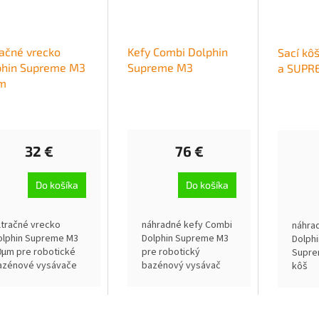
račné vrecko
Kefy Combi Dolphin
Sací kô
phin Supreme M3
Supreme M3
a SUPR
m
32 €
76 €
Do košíka
Do košíka
iltračné vrecko
náhradné kefy Combi
náhrad
olphin Supreme M3
Dolphin Supreme M3
Dolphi
0µm pre robotické
pre robotický
Supre
azénové vysávače
bazénový vysávač
kôš
olphin Supreme M3
Dolphin Supreme
0µm, plocha
M3, kefy sú vhodné
iltračného vrecka 0,5
na bežné povrchy