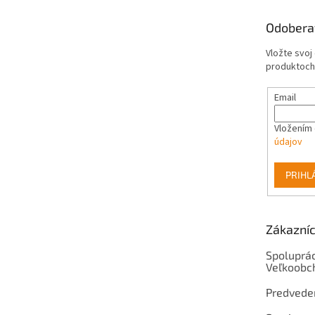
ä
t
Odobera
i
e
Vložte svoj
produktoch
Email
Vložením 
údajov
PRIHL
Zákazníc
Spoluprác
Veľkoobc
Predvede