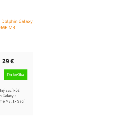
š Dolphin Galaxy
EME M3
29 €
Do košíka
ný sací kôš
n Galaxy a
me M3, 1x Sací