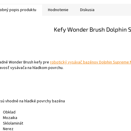
2/70 µm, na bežné
bazéna, 2x Combi
ezónne použitie
kefy
obný popis produktu
Hodnotenie
Diskusia
Kefy Wonder Brush Dolphin
adné Wonder Brush kefy pre
robotický vysávač bazénov Dolphin Supreme 
navosť vysávača na hladkom povrchu.
 sú vhodné na hladké povrchy bazéna
Obklad
Mozaika
Sklolaminát
Nerez