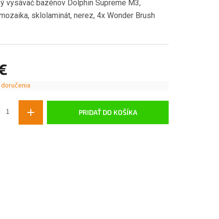
ký vysávač bazénov Dolphin Supreme M3,
 mozaika, sklolaminát, nerez, 4x Wonder Brush
 €
 doručenia
ová
PRIDAŤ DO KOŠÍKA