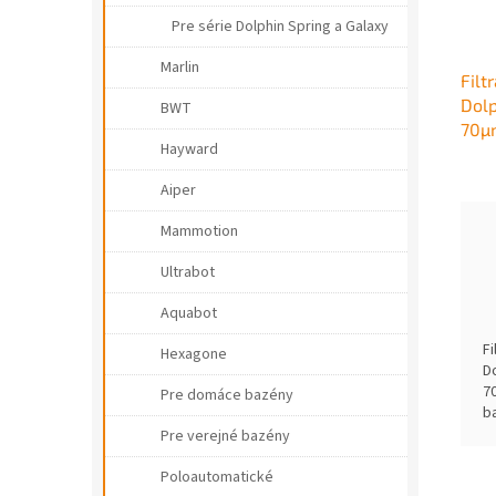
Pre série Dolphin Spring a Galaxy
Marlin
Filt
Dol
BWT
70µ
Hayward
Aiper
Mammotion
Ultrabot
Aquabot
F
Hexagone
D
7
Pre domáce bazény
b
D
Pre verejné bazény
7
f
Poloautomatické