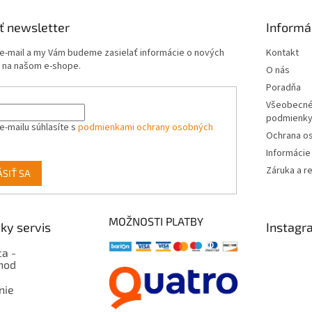
ť newsletter
Informá
 e-mail a my Vám budeme zasielať informácie o nových
Kontakt
 na našom e-shope.
O nás
Poradňa
Všeobecné
podmienk
e-mailu súhlasíte s
podmienkami ochrany osobných
Ochrana o
Informácie
Záruka a r
ÁSIŤ SA
MOŽNOSTI PLATBY
ky servis
Instagr
a -
hod
nie