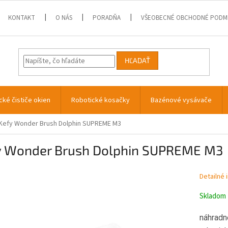
KONTAKT
O NÁS
PORADŇA
VŠEOBECNÉ OBCHODNÉ PODM
HĽADAŤ
cké čističe okien
Robotické kosačky
Bazénové vysávače
Kefy Wonder Brush Dolphin SUPREME M3
y Wonder Brush Dolphin SUPREME M3
Detailné 
Skladom
náhradn