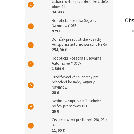
čistiaci roztok pre robotické čističe
okien 1 l
24,90 €
Obs
Robotická kosačka Segway
Navimow i108E
979 €
Domček pre robotické kosačky
Husqvarna automower série NERA
254,90 €
Robotická kosačka Husqvarna
Automower® 308V
1 369 €
Predlžovací kábel antény pre
robotické kosačky Segway
Navimow
28 €
Navimow Súprava náhradných
nožov pre seqway PLUS
25 €
Čistiaci roztok pre Hobot 298, 2S a
388
11,90 €