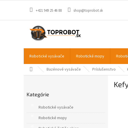
Prejsť
na
+421 949 25 46 88
shop@toprobot.sk
obsah
Robotické vysávače
Robotické mopy
Roboti
Domov
Bazénové vysávače
Príslušenstvo
B
Kef
o
Preskočiť
č
Kategórie
kategórie
n
ý
Robotické vysávače
p
a
Robotické mopy
n