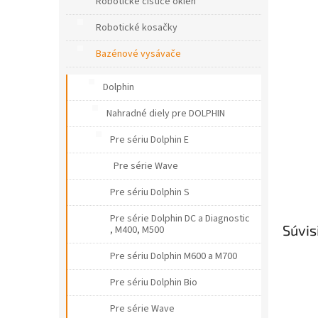
e
Robotické čističe okien
l
Robotické kosačky
Bazénové vysávače
Dolphin
Nahradné diely pre DOLPHIN
Pre sériu Dolphin E
Pre série Wave
Pre sériu Dolphin S
Pre série Dolphin DC a Diagnostic
Súvis
, M400, M500
Pre sériu Dolphin M600 a M700
Pre sériu Dolphin Bio
Pre série Wave