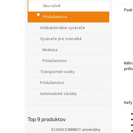
m
Aku ručné
s
Podr
Príslušenstvo
Antibakteriálne vysávače
Vysávače pre zvieratká
Neakasa
Príslušenstvo
Náhr
priľ
Transportné vozíky
Príslušenstvo
Automatické závlahy
Kefy
Top 9 produktov
ECOVACS WINBOT univerzálny