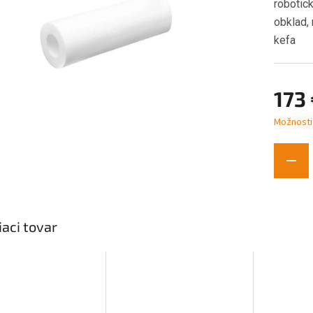
robotic
obklad,
kefa
173
Možnosti
Jednotk
cena:
iaci tovar