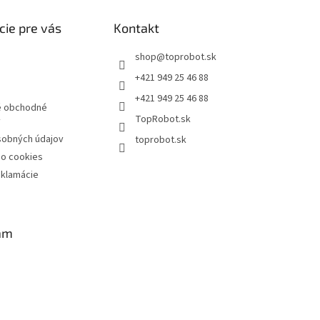
cie pre vás
Kontakt
shop
@
toprobot.sk
+421 949 25 46 88
+421 949 25 46 88
 obchodné
TopRobot.sk
y
sobných údajov
toprobot.sk
 o cookies
eklamácie
am