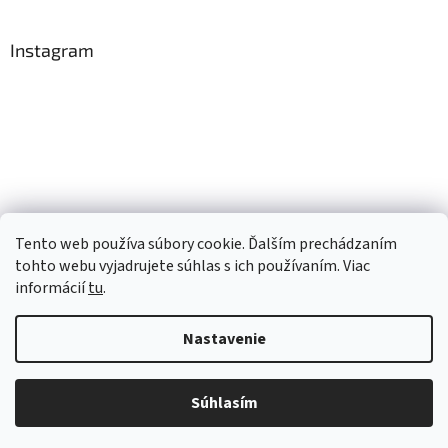
Instagram
Tento web používa súbory cookie. Ďalším prechádzaním
Sledovať na Instagrame
tohto webu vyjadrujete súhlas s ich používaním. Viac
informácií
tu
.
Vytvoril Shoptet
Nastavenie
Copyright 2026
TopRobot.sk
. Všetky práva vyhradené.
Upraviť
Súhlasím
nastavenie cookies