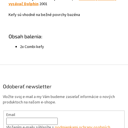
vysávač Dolphin
2001
Kefy sú vhodné na bežné povrchy bazéna
Obsah balenia:
2x Combi kefy
Z
á
p
ä
Odoberať newsletter
t
Vložte svoj e-mail a my Vám budeme zasielať informácie o nových
i
produktoch na našom e-shope.
e
Email
Vložením e-mailu súhlasíte s
podmienkami ochrany osobných