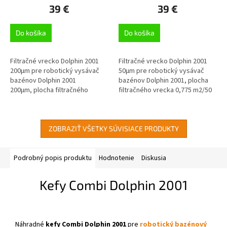
39 €
39 €
Do košíka
Do košíka
Filtračné vrecko Dolphin 2001
Filtračné vrecko Dolphin 2001
200µm pre robotický vysávač
50µm pre robotický vysávač
bazénov Dolphin 2001
bazénov Dolphin 2001, plocha
200µm, plocha filtračného
filtračného vrecka 0,775 m2/50
vrecka 0,775 m2/200
µm, na bežné sezónne použitie
µm, použitie pri veľmi
znečistenom...
ZOBRAZIŤ VŠETKY SÚVISIACE PRODUKTY
Podrobný popis produktu
Hodnotenie
Diskusia
Kefy Combi Dolphin 2001
Náhradné
kefy Combi Dolphin 2001
pre
robotický bazénový