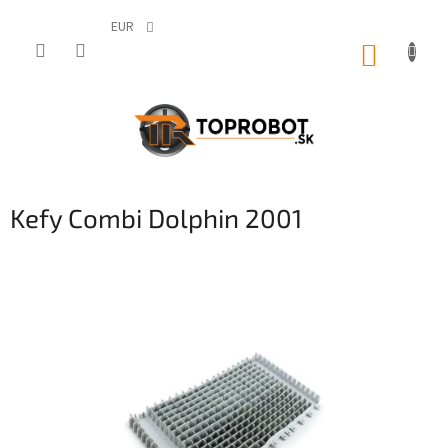
Prejsť
na
EUR
obsah
NÁKUP
KOŠÍK
Kefy Combi Dolphin 2001