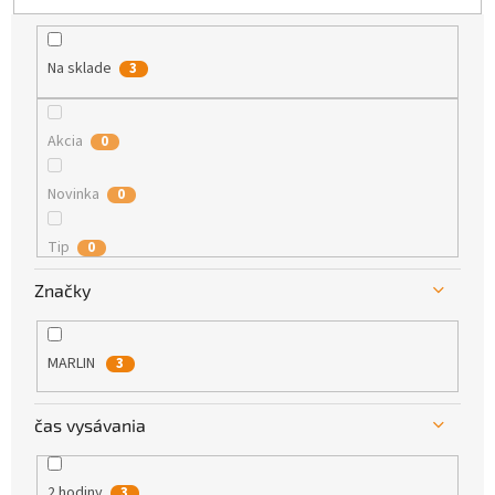
k
t
o
Na sklade
3
v
Akcia
0
Novinka
0
Tip
0
Značky
MARLIN
3
čas vysávania
2 hodiny
3