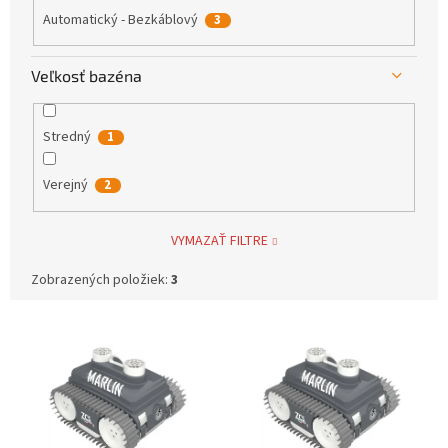
Automatický - Bezkáblový
3
Veľkosť bazéna
Stredný
1
Verejný
2
VYMAZAŤ FILTRE
Zobrazených položiek:
3
V
ý
p
i
s
p