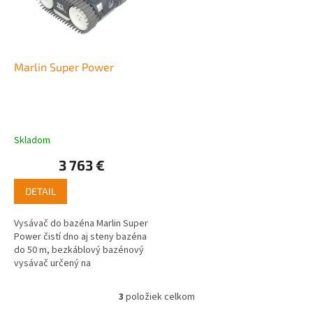
Marlin Super Power
Skladom
3 763 €
DETAIL
Vysávač do bazéna Marlin Super
Power čistí dno aj steny bazéna
do 50 m, bezkáblový bazénový
vysávač určený na
udržanie vždy čistého
bazéna, celoročná...
3
položiek celkom
O