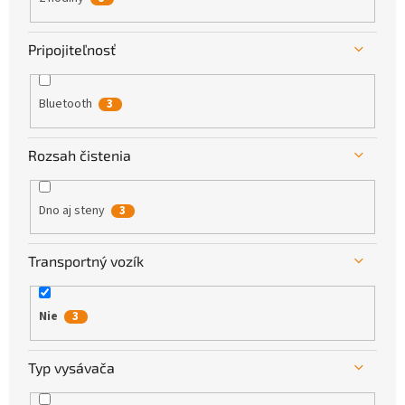
Pripojiteľnosť
Bluetooth
3
Rozsah čistenia
Dno aj steny
3
Transportný vozík
Nie
3
Typ vysávača