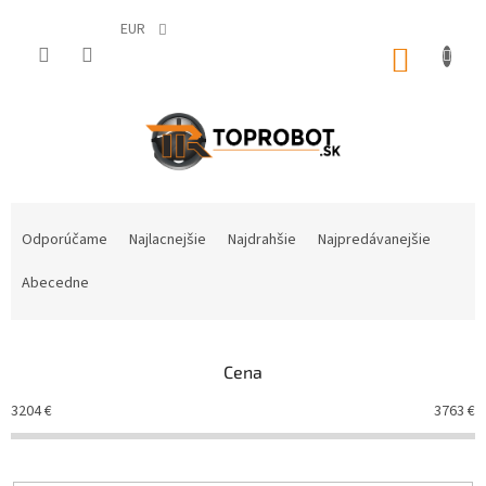
Prejsť
na
EUR
obsah
NÁKUP
KOŠÍK
R
a
Odporúčame
Najlacnejšie
Najdrahšie
Najpredávanejšie
d
e
Abecedne
n
i
e
Cena
p
r
3204
€
3763
€
o
d
u