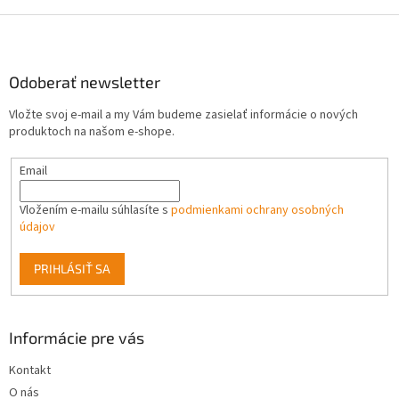
v
l
Z
á
á
d
p
a
ä
Odoberať newsletter
c
t
i
Vložte svoj e-mail a my Vám budeme zasielať informácie o nových
i
e
produktoch na našom e-shope.
p
e
r
Email
v
k
y
Vložením e-mailu súhlasíte s
podmienkami ochrany osobných
v
údajov
ý
p
PRIHLÁSIŤ SA
i
s
u
Informácie pre vás
Kontakt
O nás