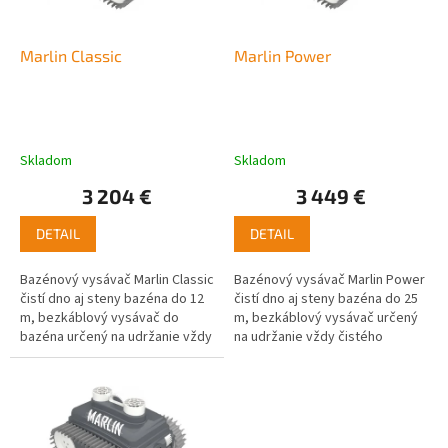
r
o
d
Marlin Classic
Marlin Power
u
k
t
o
Skladom
Skladom
v
3 204 €
3 449 €
DETAIL
DETAIL
Bazénový vysávač Marlin Classic
Bazénový vysávač Marlin Power
čistí dno aj steny bazéna do 12
čistí dno aj steny bazéna do 25
m, bezkáblový vysávač do
m, bezkáblový vysávač určený
bazéna určený na udržanie vždy
na udržanie vždy čistého
čistého bazéna, celoročná...
bazéna, celoročná
prevádzka, ovládanie...