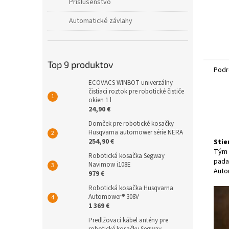
Príslušenstvo
Automatické závlahy
Top 9 produktov
Podr
ECOVACS WINBOT univerzálny
čistiaci roztok pre robotické čističe
okien 1 l
24,90 €
Domček pre robotické kosačky
Husqvarna automower série NERA
254,90 €
Stie
Tým 
Robotická kosačka Segway
pada
Navimow i108E
Auto
979 €
Robotická kosačka Husqvarna
Automower® 308V
1 369 €
Predlžovací kábel antény pre