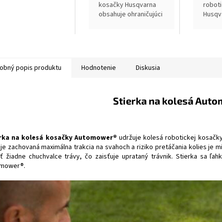
kosačky Husqvarna
robot
obsahuje ohraničujúci
Husqv
kábel, skoby, spojky
ohrani
a konektory v
kábel,
rôznych dĺžkach a
a kone
počtoch, ktoré
rôznyc
zodpovedajú
počto
obný popis produktu
Hodnotenie
Diskusia
veľkosti...
zodpov
Stierka na kolesá Aut
rka na kolesá kosačky Automower®
udržuje kolesá robotickej kosačky 
je zachovaná maximálna trakcia na svahoch a riziko pretáčania kolies je
ť žiadne chuchvalce trávy, čo zaisťuje uprataný trávnik. Stierka sa ľah
mower®.