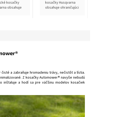
ické kosačky
kosačky Husqvarna
arna obsahuje
obsahuje ohraničujúci
čujúci
kábel, skoby, spojky
 skoby, spojky
a konektory v
ktory v
rôznych dĺžkach a
h dĺžkach a
počtoch, ktoré
ch, ktoré
zodpovedajú
edajú...
veľkosti...
omower®
čisté a zabraňuje hromadeniu trávy, nečistôt a lístia.
 minimalizované. Z kosačky Automower® navyše nebudú
ko inštaluje a hodí sa pre väčšinu modelov kosačiek