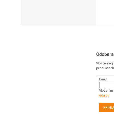
Z
á
p
ä
t
Odobera
i
e
Vložte svoj
produktoch
Email
Vložením 
údajov
PRIHL