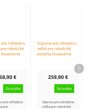
 pre inštaláciu
Súprava pre inštaláciu
 pre robotické
veľká pre robotické
 Husqvarna
kosačky Husqvarna
Ďalší
produkt
68,90 €
259,90 €
Do košíka
Do košíka
a pre inštaláciu
Súprava pre inštaláciu
ná pre
veľká pre robotické