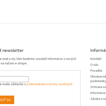
ť newsletter
Informá
 e-mail a my Vám budeme zasielať informácie o nových
Kontakt
 na našom e-shope.
O nás
Poradňa
Všeobecné
podmienk
e-mailu súhlasíte s
podmienkami ochrany osobných
Ochrana o
Informácie
Záruka a r
ÁSIŤ SA