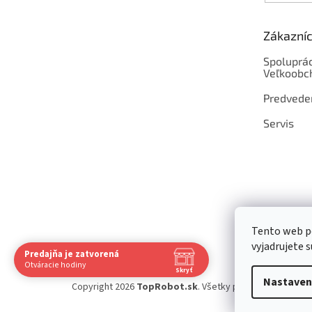
Zákazníc
Spoluprác
Veľkoobc
Predvede
Servis
Tento web p
vyjadrujete s
Predajňa je zatvorená
Otváracie hodiny
Skryť
Nastaven
Navštívte nás osobne
Copyright 2026
TopRobot.sk
. Všetky práva vyhradené.
U
Čas
Pauza