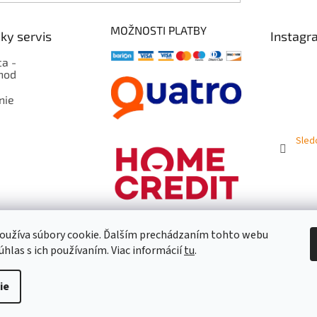
MOŽNOSTI PLATBY
ky servis
Instagr
a -
hod
nie
Sled
oužíva súbory cookie. Ďalším prechádzaním tohto webu
úhlas s ich používaním. Viac informácií
tu
.
ie
praviť nastavenie cookies