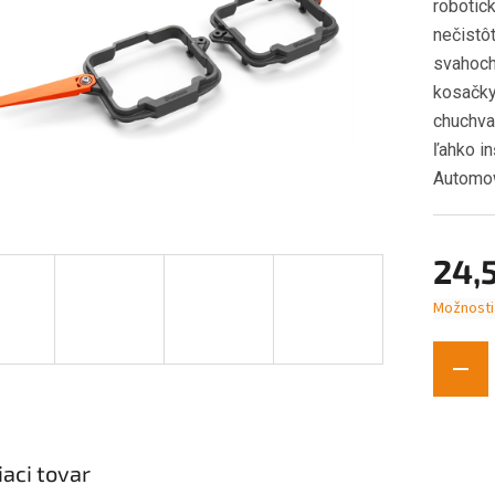
robotick
nečistôt
svahoch 
kosačky
chuchval
ľahko in
Automo
24,
Možnosti
Jednotk
cena:
iaci tovar