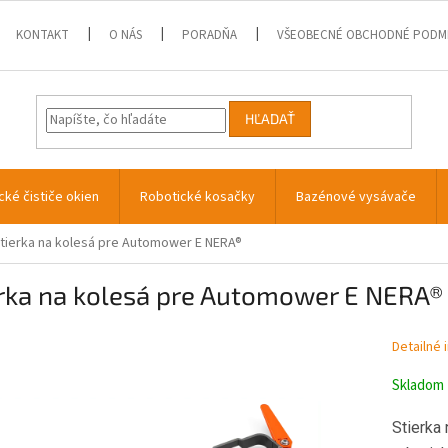
KONTAKT
O NÁS
PORADŇA
VŠEOBECNÉ OBCHODNÉ PODM
HĽADAŤ
cké čističe okien
Robotické kosačky
Bazénové vysávače
tierka na kolesá pre Automower E NERA®
erka na kolesá pre Automower E NERA®
Detailné 
Skladom
Stierka