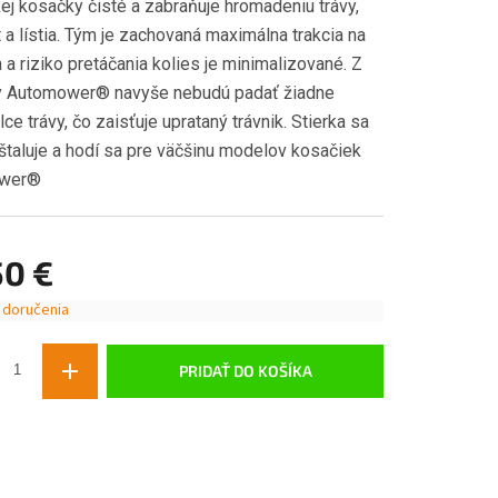
ej kosačky čisté a zabraňuje hromadeniu trávy,
 a lístia. Tým je zachovaná maximálna trakcia na
a riziko pretáčania kolies je minimalizované. Z
 Automower® navyše nebudú padať žiadne
ce trávy, čo zaisťuje uprataný trávnik. Stierka sa
štaluje a hodí sa pre väčšinu modelov kosačiek
wer®
50 €
 doručenia
ová
PRIDAŤ DO KOŠÍKA