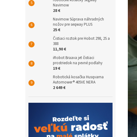
robotické kosačky Segway
Navimow
28 €
Navimow Súprava náhradných
nožov pre seqway PLUS
25 €
Čistiaci roztok pre Hobot 298, 2S a
388
11,90 €
iRobot Braava jet čistiaci
prostriedok na pevné podlahy
19 €
Robotická kosačka Husqvarna
Automower® 405VE NERA
2 649 €