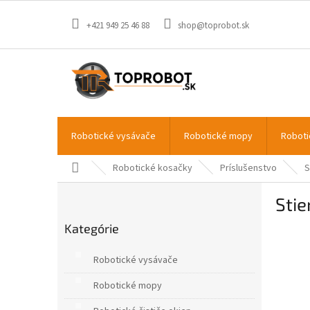
Prejsť
na
+421 949 25 46 88
shop@toprobot.sk
obsah
Robotické vysávače
Robotické mopy
Roboti
Domov
Robotické kosačky
Príslušenstvo
S
B
Sti
o
Preskočiť
č
Kategórie
kategórie
n
ý
Robotické vysávače
p
a
Robotické mopy
n