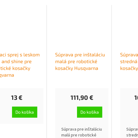
iaci sprej s leskom
Súprava pre inštaláciu
Súprava
 and shine pre
malá pre robotické
stredná
tické kosačky
kosačky Husqvarna
kosačky
qvarna
13 €
111,90 €
1
Do košíka
Do košíka
Súprava pre inštaláciu
Súprav
malá pre robotické
stred