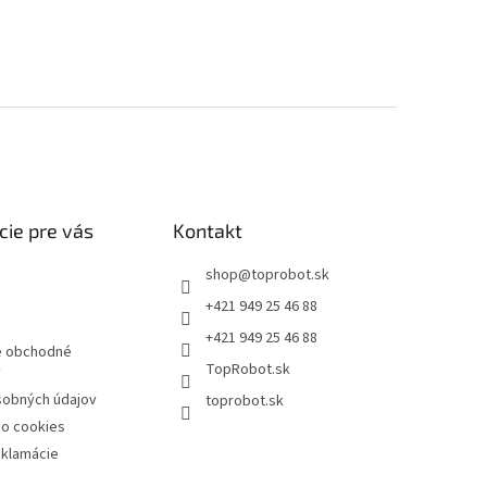
cie pre vás
Kontakt
shop
@
toprobot.sk
+421 949 25 46 88
+421 949 25 46 88
 obchodné
TopRobot.sk
y
sobných údajov
toprobot.sk
 o cookies
eklamácie