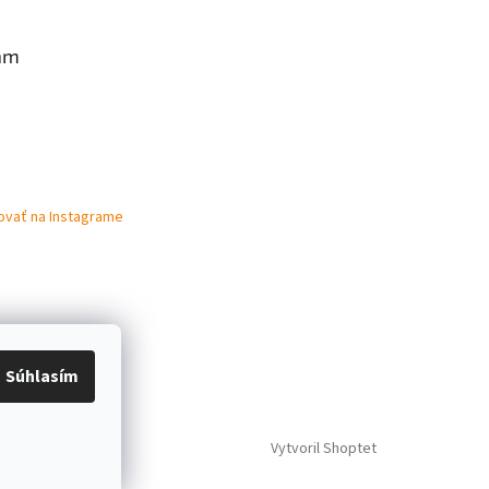
am
ovať na Instagrame
Súhlasím
Vytvoril Shoptet