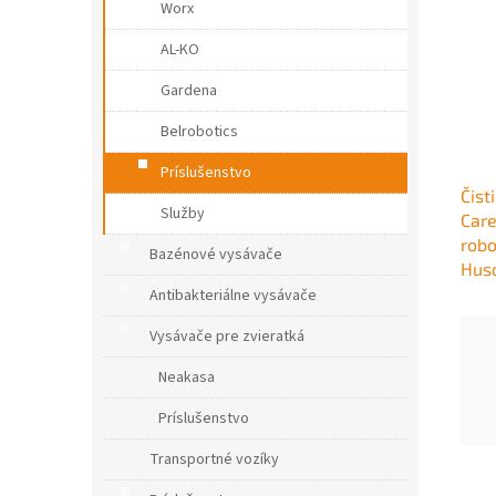
Worx
AL-KO
Gardena
Belrobotics
Príslušenstvo
Čist
Služby
Care
robo
Bazénové vysávače
Hus
Antibakteriálne vysávače
Vysávače pre zvieratká
Neakasa
Príslušenstvo
Transportné vozíky