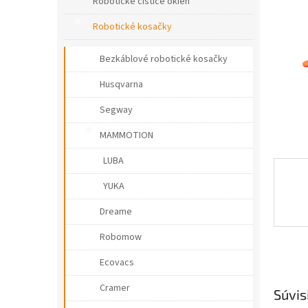
e
Robotické čističe okien
l
Robotické kosačky
Bezkáblové robotické kosačky
Husqvarna
Segway
MAMMOTION
LUBA
YUKA
Dreame
Robomow
Ecovacs
Cramer
Súvis