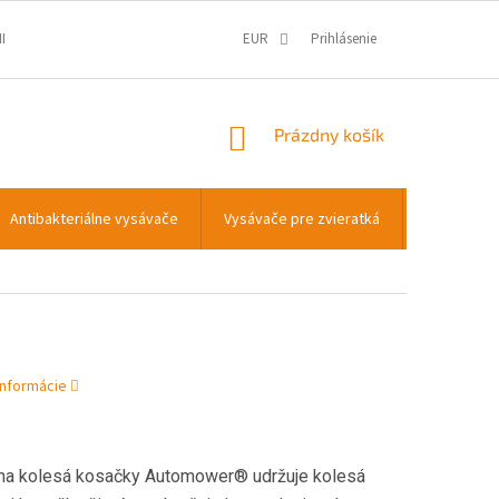
IENKY
OCHRANA OSOBNÝCH ÚDAJOV
EUR
Prihlásenie
INFORMÁCIE O COOKIES
NÁKUPNÝ
Prázdny košík
KOŠÍK
Antibakteriálne vysávače
Vysávače pre zvieratká
Transportn
informácie
 na kolesá kosačky Automower® udržuje kolesá