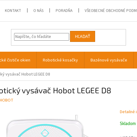
KONTAKT
O NÁS
PORADŇA
VŠEOBECNÉ OBCHODNÉ PODM
HĽADAŤ
cké čističe okien
Robotické kosačky
Bazénové vysávače
ký vysávač Hobot LEGEE D8
otický vysávač Hobot LEGEE D8
HOBOT
Detailné 
Skladom