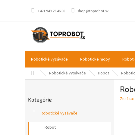
Prejsť
na
+421 949 25 46 88
shop@toprobot.sk
obsah
Robotické vysávače
Robotické mopy
Roboti
Domov
Robotické vysávače
Hobot
Robotic
B
Rob
o
Preskočiť
č
Značka:
Kategórie
kategórie
n
ý
Robotické vysávače
p
a
iRobot
n