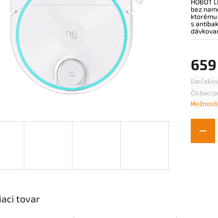
HOBOT LE
bez namo
ktorému 
s antiba
dávkovan
659
Jednotk
Darčekov
cena:
Čistiaci 
Možnosti
iaci tovar