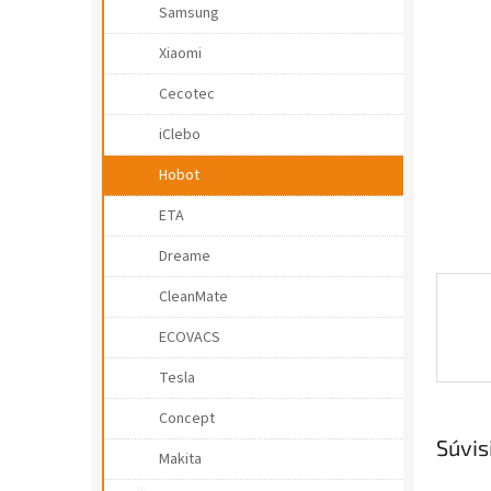
e
Samsung
l
Xiaomi
Cecotec
iClebo
Hobot
ETA
Dreame
CleanMate
ECOVACS
Tesla
Concept
Súvis
Makita