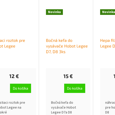
Novinka
Novinka
iaci roztok pre
Bočná kefa do
Hepa fi
ot Legee
vysávače Hobot Legee
Legee D
D7, D8 3ks
12 €
15 €
Do košíka
Do košíka
istiaci roztok pre
Bočná kefa do
náhrad
obot Legee na
vysávače Hobot
pre ho
okré
Legee D7a D8
D8