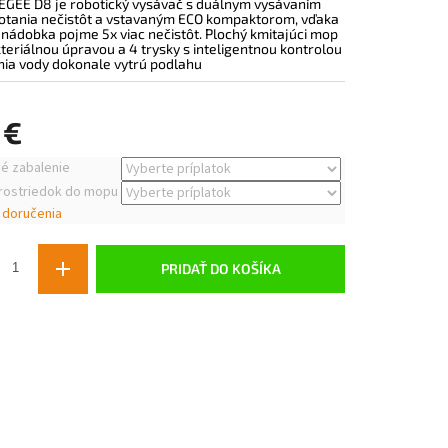
GEE D8 je robotický vysávač s duálnym vysávaním
tania nečistôt a vstavaným ECO kompaktorom, vďaka
nádobka pojme 5x viac nečistôt. Plochý kmitajúci mop
kteriálnou úpravou a 4 trysky s inteligentnou kontrolou
ia vody dokonale vytrú podlahu
 €
ová
é zabalenie
prostriedok do mopu
 doručenia
PRIDAŤ DO KOŠÍKA