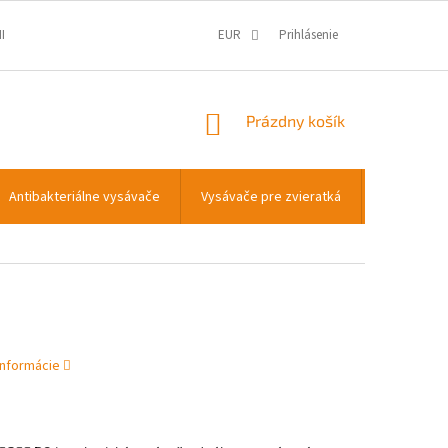
IENKY
OCHRANA OSOBNÝCH ÚDAJOV
EUR
Prihlásenie
INFORMÁCIE O COOKIES
NÁKUPNÝ
Prázdny košík
KOŠÍK
Antibakteriálne vysávače
Vysávače pre zvieratká
Príslušens
informácie