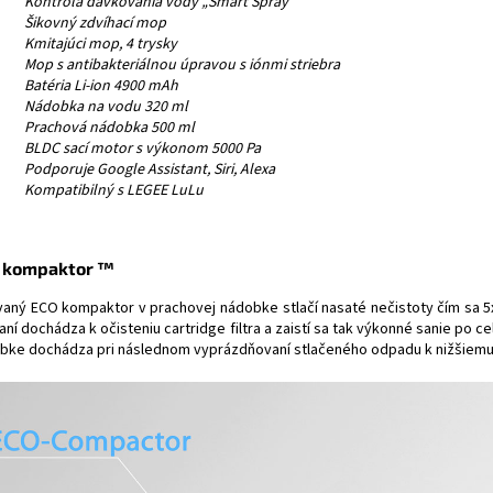
Kontrola dávkovania vody „Smart Spray“
Šikovný zdvíhací mop
Kmitajúci mop, 4 trysky
Mop s antibakteriálnou úpravou s iónmi striebra
Batéria Li-ion 4900 mAh
Nádobka na vodu 320 ml
Prachová nádobka 500 ml
BLDC sací motor s výkonom 5000 Pa
Podporuje Google Assistant, Siri, Alexa
Kompatibilný s LEGEE LuLu
 kompaktor ™
vaný ECO kompaktor v prachovej nádobke stlačí nasaté nečistoty čím sa 5
aní dochádza k očisteniu cartridge filtra a zaistí sa tak výkonné sanie po 
bke dochádza pri následnom vyprázdňovaní stlačeného odpadu k nižšiemu u