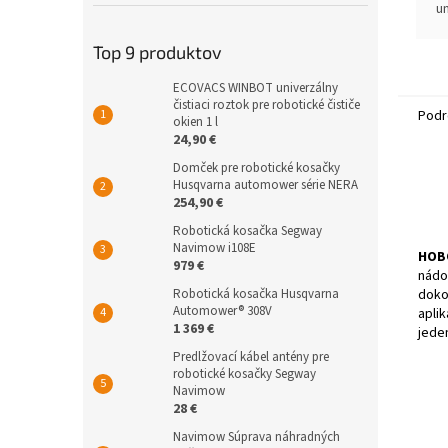
u
v
t
Top 9 produktov
v
L
ECOVACS WINBOT univerzálny
čistiaci roztok pre robotické čističe
Podr
okien 1 l
24,90 €
Domček pre robotické kosačky
Husqvarna automower série NERA
254,90 €
Robotická kosačka Segway
Navimow i108E
HOB
979 €
nádo
Robotická kosačka Husqvarna
doko
Automower® 308V
apli
1 369 €
jede
Predlžovací kábel antény pre
robotické kosačky Segway
Navimow
28 €
Navimow Súprava náhradných