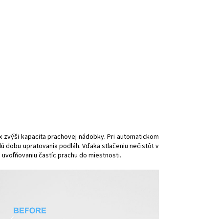
x zvýši kapacita prachovej nádobky. Pri automatickom
celú dobu upratovania podláh. Vďaka stlačeniu nečistôt v
voľňovaniu častíc prachu do miestnosti.