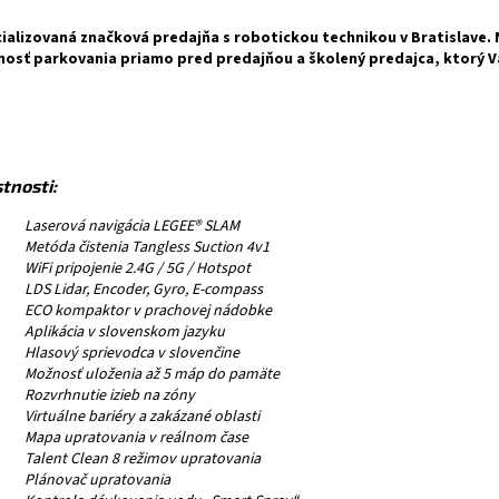
ializovaná značková predajňa s robotickou technikou v Bratislave. 
nosť
parkovania priamo pred predajňou a školený predajca, ktorý 
tnosti:
Laserová navigácia LEGEE® SLAM
Metóda čistenia Tangless Suction 4v1
WiFi pripojenie 2.4G / 5G / Hotspot
LDS Lidar, Encoder, Gyro, E-compass
ECO kompaktor v prachovej nádobke
Aplikácia v slovenskom jazyku
Hlasový sprievodca v slovenčine
Možnosť uloženia až 5 máp do pamäte
Rozvrhnutie izieb na zóny
Virtuálne bariéry a zakázané oblasti
Mapa upratovania v reálnom čase
Talent Clean 8 režimov upratovania
Plánovač upratovania