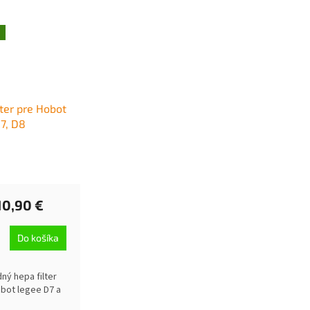
lter pre Hobot
7, D8
10,90 €
Do košíka
ný hepa filter
bot legee D7 a