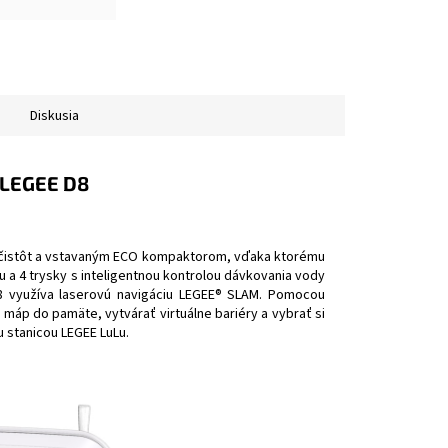
Diskusia
 LEGEE D8
ečistôt a vstavaným ECO kompaktorom, vďaka ktorému
u a 4 trysky s inteligentnou kontrolou dávkovania vody
D8 využíva laserovú navigáciu LEGEE® SLAM. Pomocou
 máp do pamäte, vytvárať virtuálne bariéry a vybrať si
u stanicou LEGEE LuLu.