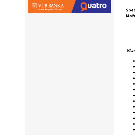
Špec
Mož
Vlas