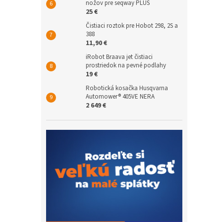
nožov pre seqway PLUS
25 €
Čistiaci roztok pre Hobot 298, 2S a
388
11,90 €
iRobot Braava jet čistiaci
prostriedok na pevné podlahy
19 €
Robotická kosačka Husqvarna
Automower® 405VE NERA
2 649 €