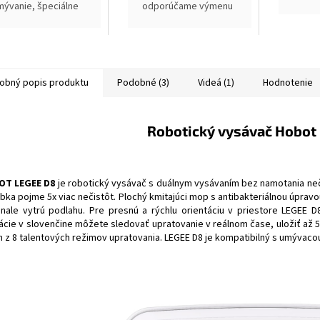
mývanie, špeciálne
odporúčame výmenu
yvinutá aby sa
v intervaloch 6 - 12
ryska neupchala, pre
mesiacov
šetky modely Hobot
egee 668 a 688
obný popis produktu
Podobné (3)
Videá (1)
Hodnotenie
Robotický vysávač Hobot
OT LEGEE D8
je robotický vysávač s duálnym vysávaním bez namotania n
bka pojme 5x viac nečistôt. Plochý kmitajúci mop s antibakteriálnou úpravo
nale vytrú podlahu. Pre presnú a rýchlu orientáciu v priestore LEGEE 
kácie v slovenčine môžete sledovať upratovanie v reálnom čase, uložiť až 5
n z 8 talentových režimov upratovania. LEGEE D8 je kompatibilný s umývaco