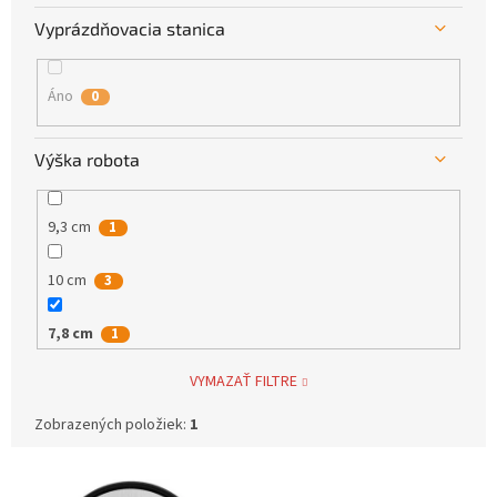
Vyprázdňovacia stanica
Áno
0
Výška robota
9,3 cm
1
10 cm
3
7,8 cm
1
VYMAZAŤ FILTRE
7,2 cm
1
Zobrazených položiek:
1
42 cm
1
V
43,5 cm
3