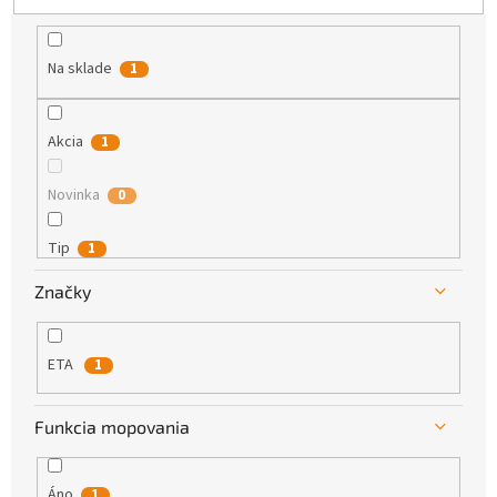
k
t
o
Na sklade
1
v
Akcia
1
Novinka
0
Tip
1
Značky
ETA
1
Funkcia mopovania
Áno
1