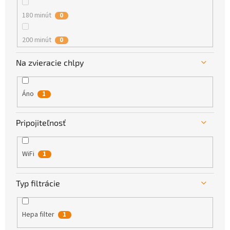
180 minút
0
200 minút
0
Na zvieracie chlpy
230 minút
0
240 minút
0
Áno
1
160 minút
0
Pripojiteľnosť
WiFi
1
Typ filtrácie
Hepa filter
1