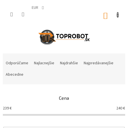
Prejsť
na
EUR
obsah
NÁKUP
KOŠÍK
R
a
Odporúčame
Najlacnejšie
Najdrahšie
Najpredávanejšie
d
e
Abecedne
n
i
e
Cena
p
r
239
€
240
€
o
d
u