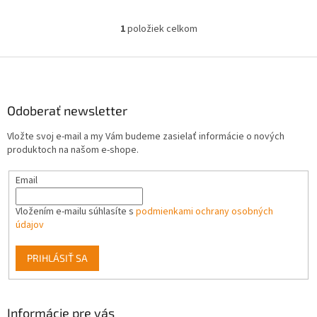
pokročilou gyroskopickou
navigáciou a dobou prevádzky
1
položiek celkom
O
až 120
v
l
Z
á
á
d
p
a
ä
Odoberať newsletter
c
t
i
Vložte svoj e-mail a my Vám budeme zasielať informácie o nových
i
e
produktoch na našom e-shope.
p
e
r
Email
v
k
y
Vložením e-mailu súhlasíte s
podmienkami ochrany osobných
v
údajov
ý
p
PRIHLÁSIŤ SA
i
s
u
Informácie pre vás