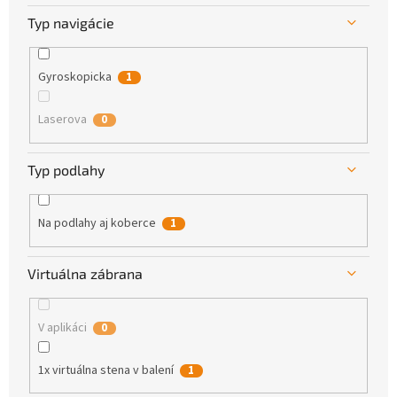
Typ navigácie
Gyroskopicka
1
Laserova
0
Typ podlahy
Na podlahy aj koberce
1
Virtuálna zábrana
V aplikáci
0
1x virtuálna stena v balení
1