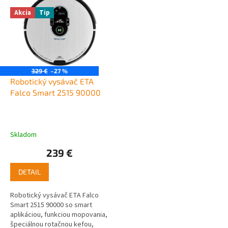
ý
p
Akcia
Tip
10
6
i
s
p
39,5 cm
1
r
o
329 €
–27 %
d
Robotický vysávač ETA
u
Falco Smart 2515 90000
k
t
o
Skladom
v
239 €
DETAIL
Robotický vysávač ETA Falco
Smart 2515 90000 so smart
aplikáciou, funkciou mopovania,
špeciálnou rotačnou kefou,