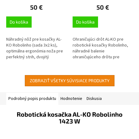
50 €
50 €
Do košíka
Do košíka
Náhradný nôž pre kosačky AL-
Ohraničujúci drôt AL-KO pre
KO Robolinho (sada 3x2 ks),
robotické kosačky Robolinho,
optimálna ergonómia noža pre
náhradné balenie
perfektný strih, dvojitý
ohraničujúceho drôtu pre
mulčovací nôž, AL-KO Robolinho
robotické kosačky
100, 110, 1000, 1100, 3000,
Robolinho, 1x 150 m drôtu
3100,...
ZOBRAZIŤ VŠETKY SÚVISIACE PRODUKTY
Podrobný popis produktu
Hodnotenie
Diskusia
Robotická kosačka AL-KO Robolinho
1423 W