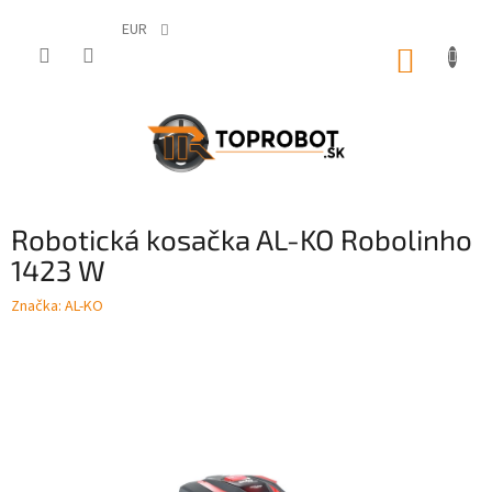
Prejsť
na
EUR
obsah
NÁKUP
KOŠÍK
Robotická kosačka AL-KO Robolinho
1423 W
Značka:
AL-KO