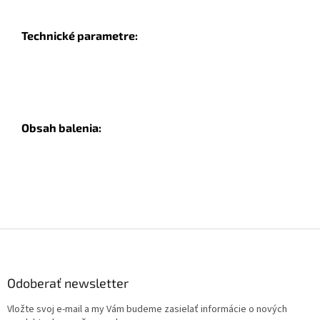
Technické parametre:
Obsah balenia:
Z
á
p
ä
Odoberať newsletter
t
Vložte svoj e-mail a my Vám budeme zasielať informácie o nových
i