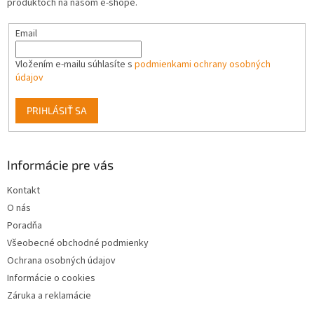
produktoch na našom e-shope.
e
Email
Vložením e-mailu súhlasíte s
podmienkami ochrany osobných
údajov
PRIHLÁSIŤ SA
Informácie pre vás
Kontakt
O nás
Poradňa
Všeobecné obchodné podmienky
Ochrana osobných údajov
Informácie o cookies
Záruka a reklamácie