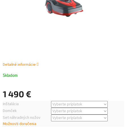
Detailné informácie
Skladom
1 490 €
Jednotková
Inštalácia
cena:
Domček
Set náhradných nožov
Možnosti doručenia