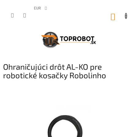
Prejsť
na
EUR
obsah
NÁKUP
KOŠÍK
Ohraničujúci drôt AL-KO pre
robotické kosačky Robolinho