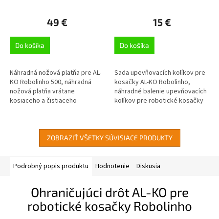
49 €
15 €
Do košíka
Do košíka
Náhradná nožová platňa pre AL-
Sada upevňovacích kolíkov pre
KO Robolinho 500, náhradná
kosačky AL-KO Robolinho,
nožová platňa vrátane
náhradné balenie upevňovacích
kosiaceho a čistiaceho
kolíkov pre robotické kosačky
noža, vhodná pre Robolinho®
Robolinho, 90x upevňovací kolík
500, 1x nožová platňa
ZOBRAZIŤ VŠETKY SÚVISIACE PRODUKTY
Podrobný popis produktu
Hodnotenie
Diskusia
Ohraničujúci drôt AL-KO pre
robotické kosačky Robolinho