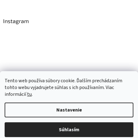
Instagram
Tento web používa súbory cookie. Ďalším prechádzaním
Sledovať na Instagrame
tohto webu vyjadrujete súhlas s ich používaním. Viac
informácií
tu
.
Vytvoril Shoptet
Nastavenie
Copyright 2026
TopRobot.sk
. Všetky práva vyhradené.
Upraviť
Súhlasím
nastavenie cookies