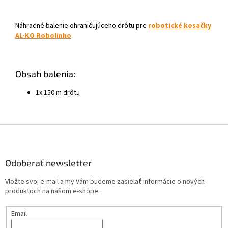
Náhradné balenie ohraničujúceho drôtu pre
robotické kosačky
AL-KO Robolinho
.
Obsah balenia:
1x 150 m drôtu
Z
á
p
ä
Odoberať newsletter
t
Vložte svoj e-mail a my Vám budeme zasielať informácie o nových
i
produktoch na našom e-shope.
e
Email