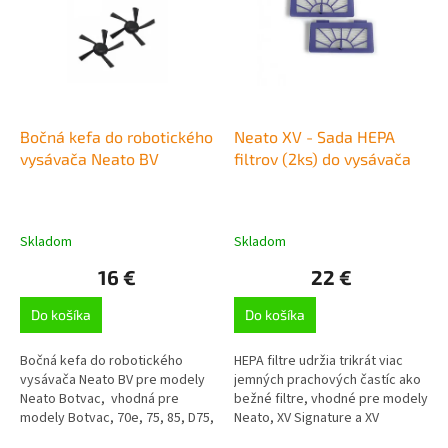
p
r
i
o
s
d
p
u
r
k
o
t
d
Bočná kefa do robotického
Neato XV - Sada HEPA
o
u
vysávača Neato BV
filtrov (2ks) do vysávača
v
k
t
o
Skladom
Skladom
v
16 €
22 €
Do košíka
Do košíka
Bočná kefa do robotického
HEPA filtre udržia trikrát viac
vysávača Neato BV pre modely
jemných prachových častíc ako
Neato Botvac, vhodná pre
bežné filtre, vhodné pre modely
modely Botvac, 70e, 75, 85, D75,
Neato, XV Signature a XV
D85 a Connected,
Signature Pro, výmena filtrov sa