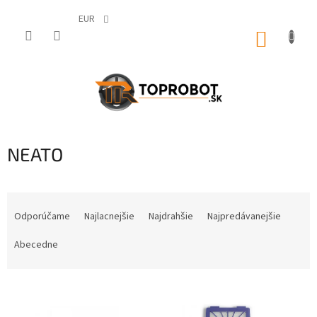
Prejsť
na
EUR
obsah
NÁKUP
KOŠÍK
NEATO
R
a
Odporúčame
Najlacnejšie
Najdrahšie
Najpredávanejšie
d
e
Abecedne
n
i
V
e
ý
p