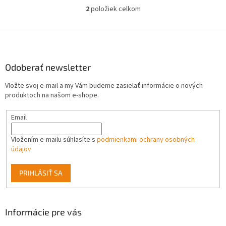
odporúčame výmenu v
doporučuje...
2
položiek celkom
O
intervaloch 6 - 12 mesiacov
v
l
Z
á
á
d
p
a
ä
Odoberať newsletter
c
t
i
Vložte svoj e-mail a my Vám budeme zasielať informácie o nových
i
e
produktoch na našom e-shope.
p
e
r
Email
v
k
y
Vložením e-mailu súhlasíte s
podmienkami ochrany osobných
v
údajov
ý
p
PRIHLÁSIŤ SA
i
s
u
Informácie pre vás