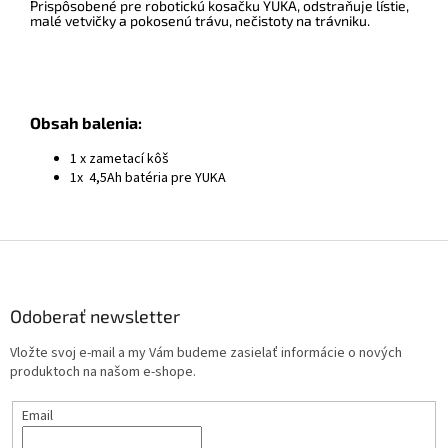
Prispôsobené pre robotickú kosačku YUKA, odstraňuje lístie,
malé vetvičky a pokosenú trávu, nečistoty na trávniku.
Obsah balenia:
1 x zametací kôš
1x 4,5Ah batéria pre YUKA
Z
á
p
ä
Odoberať newsletter
t
Vložte svoj e-mail a my Vám budeme zasielať informácie o nových
i
produktoch na našom e-shope.
e
Email