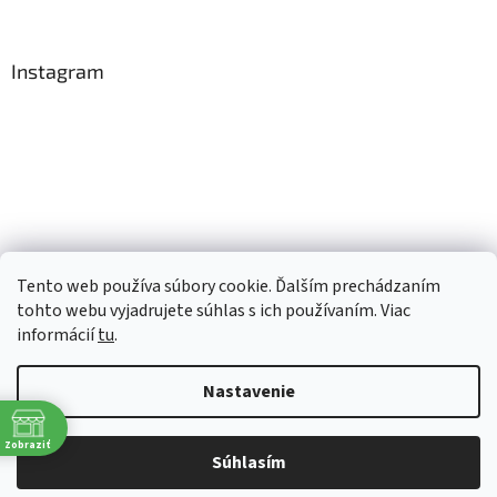
Instagram
Tento web používa súbory cookie. Ďalším prechádzaním
Sledovať na Instagrame
tohto webu vyjadrujete súhlas s ich používaním. Viac
informácií
tu
.
Vytvoril Shoptet
Nastavenie
Copyright 2026
TopRobot.sk
. Všetky práva vyhradené.
Upraviť
Zobraziť
Súhlasím
nastavenie cookies