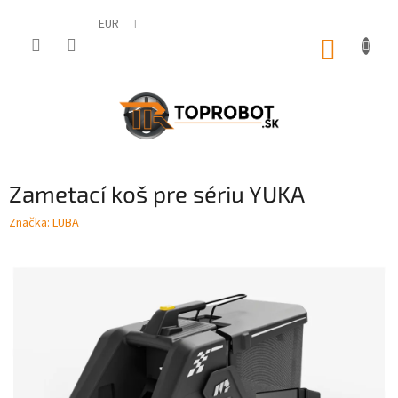
Prejsť
na
EUR
obsah
NÁKUP
KOŠÍK
Zametací koš pre sériu YUKA
Značka:
LUBA