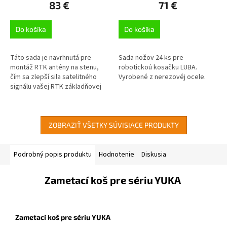
83 €
71 €
Do košíka
Do košíka
Táto sada je navrhnutá pre
Sada nožov 24 ks pre
montáž RTK antény na stenu,
robotickoú kosačku LUBA.
čím sa zlepší sila satelitného
Vyrobené z nerezovéj ocele.
signálu vašej RTK základňovej
stanice
ZOBRAZIŤ VŠETKY SÚVISIACE PRODUKTY
Podrobný popis produktu
Hodnotenie
Diskusia
Zametací koš pre sériu YUKA
Zametací koš pre sériu YUKA