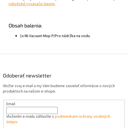
robotické vysávače Xiaomi
.
Obsah balenia:
1x Mi Vacuum Mop P/Pro nádržka na vodu.
Z
á
p
ä
Odoberať newsletter
t
Vložte svoj e-mail a my Vám budeme zasielať informácie o nových
i
produktoch na našom e-shope.
e
Email
Vložením e-mailu súhlasíte s
podmienkami ochrany osobných
údajov