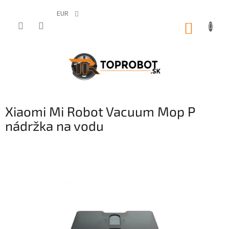
Prejsť
na
EUR
obsah
NÁKUP
KOŠÍK
Xiaomi Mi Robot Vacuum Mop P
nádržka na vodu