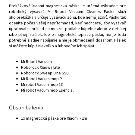
Prekážková Xiaomi magnetická páska je určená výhradne pre
robotický vysávač Mi Robot Vacuum Cleaner. Páska slúži
ako prekážka a určuje vysávaču zónu, kde nemá jazdiť. Pásku tak
oceníte počas vašej neprítomnosti, keď nechcete, aby vysávač
upratoval napríklad na mokrej podlahe kúpeľne alebo v detskej
izbe plnej hračiek. Ide o magnetickú lepiacu pásku, nie je teda
potrebné žiadne napájanie a nie je obmedzená dosahom. Pásiek
si môžete kúpiť niekoľko a ľubovoľne ich spájať.
Mi Robot Vacuum
Roborock Xiaowa Lite
Roborock Sweep One S50
Mi Robot Vacum mop P
Mi robot Vacum mop 1C
Mi robot vacum mop Esencial
Obsah balenia:
1x magnetická páska pre Xiaomi - 2m