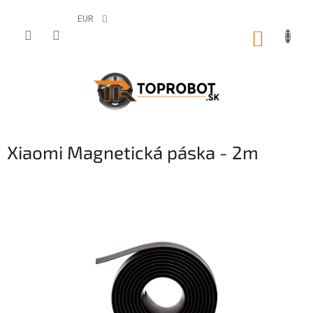
Prejsť
na
EUR
obsah
NÁKUP
KOŠÍK
Xiaomi Magnetická páska - 2m