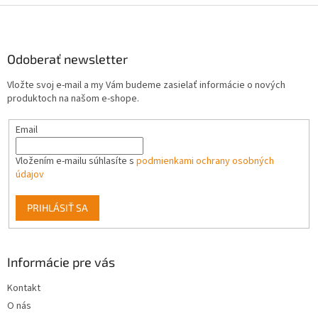
Z
á
p
ä
Odoberať newsletter
t
Vložte svoj e-mail a my Vám budeme zasielať informácie o nových
i
produktoch na našom e-shope.
e
Email
Vložením e-mailu súhlasíte s
podmienkami ochrany osobných
údajov
PRIHLÁSIŤ SA
Informácie pre vás
Kontakt
O nás