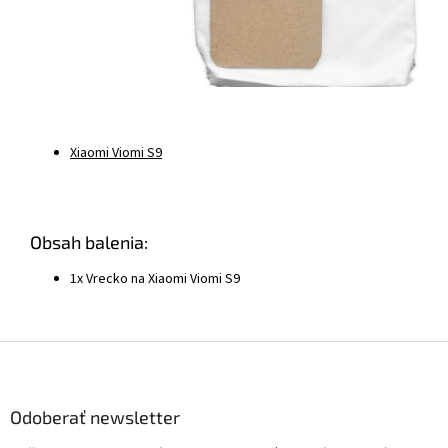
Xiaomi Viomi S9
Obsah balenia:
1x Vrecko na Xiaomi Viomi S9
Z
á
p
ä
Odoberať newsletter
t