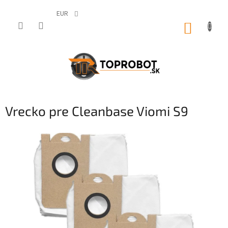
Prejsť
na
EUR
obsah
NÁKUP
KOŠÍK
Vrecko pre Cleanbase Viomi S9