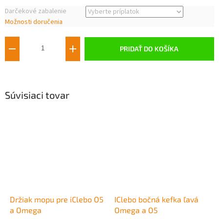
Jednotková
Darčekové zabalenie
cena:
Možnosti doručenia
PRIDAŤ DO KOŠÍKA
Súvisiaci tovar
Držiak mopu pre iClebo O5
IClebo bočná kefka ľavá
a Omega
Omega a O5