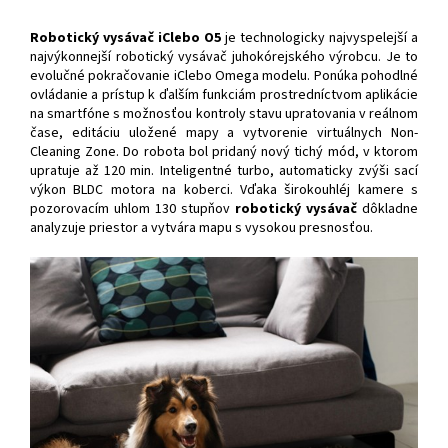
Robotický vysávač iClebo O5
je technologicky najvyspelejší a
najvýkonnejší robotický vysávač juhokórejského výrobcu. Je to
evolučné pokračovanie iClebo Omega modelu. Ponúka pohodlné
ovládanie a prístup k ďalším funkciám prostredníctvom aplikácie
na smartfóne s možnosťou kontroly stavu upratovania v reálnom
čase, editáciu uložené mapy a vytvorenie virtuálnych Non-
Cleaning Zone. Do robota bol pridaný nový tichý mód, v ktorom
upratuje až 120 min. Inteligentné turbo, automaticky zvýši sací
výkon BLDC motora na koberci. Vďaka širokouhléj kamere s
pozorovacím uhlom 130 stupňov
robotický vysávač
dôkladne
analyzuje priestor a vytvára mapu s vysokou presnosťou.