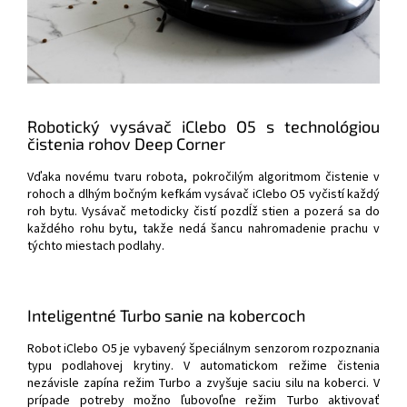
Robotický vysávač iClebo O5 s technológiou
čistenia rohov Deep Corner
Vďaka novému tvaru robota, pokročilým algoritmom čistenie v
rohoch a dlhým bočným kefkám vysávač iClebo O5 vyčistí každý
roh bytu. Vysávač metodicky čistí pozdĺž stien a pozerá sa do
každého rohu bytu, takže nedá šancu nahromadenie prachu v
týchto miestach podlahy.
Inteligentné Turbo sanie na kobercoch
Robot iClebo O5 je vybavený špeciálnym senzorom rozpoznania
typu podlahovej krytiny. V automatickom režime čistenia
nezávisle zapína režim Turbo a zvyšuje saciu silu na koberci. V
prípade potreby možno ľubovoľne režim Turbo aktivovať