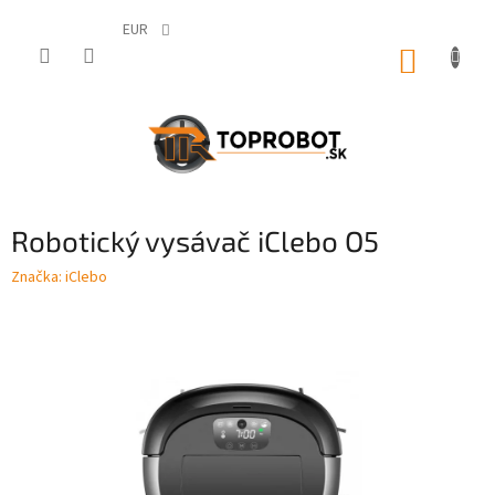
Prejsť
na
EUR
obsah
NÁKUP
KOŠÍK
Robotický vysávač iClebo O5
Značka:
iClebo