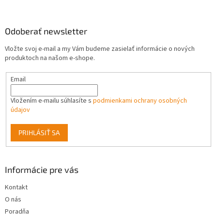
á
p
ä
Odoberať newsletter
t
Vložte svoj e-mail a my Vám budeme zasielať informácie o nových
i
produktoch na našom e-shope.
e
Email
Vložením e-mailu súhlasíte s
podmienkami ochrany osobných
údajov
PRIHLÁSIŤ SA
Informácie pre vás
Kontakt
O nás
Poradňa