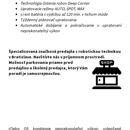
Technológia čistenia rohov Deep Corner
Upratovacie režimy AUTO, SPOT, MAX
Li-ion batéria s výdržou až 120 min. v tichom móde
Týždenný plánovač upratovania
Automatické dobíjanie a pokračovanie v upratovaní
neprekonateľný výkon
Špecializovaná značková predajňa s robotickou technikou
v Bratislave. Navštívte nás v príjemnom prostredí.
Možnosť
parkovania priamo pred
predajňou a školený predajca, ktorý Vám
poradí je samozrejmosťou.
iClebo O5 kombinuje neprekonateľný výkon, vylepšené