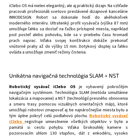
iClebo O5 má nielen elegantný, ale aj praktický dizajn. Na vzhľade
pracovali profesionáli svetovo preslávené dizajnové kancelárie
INNODESIGN. Robot sa dokonale hodí do akéhokoľvek
moderného interiéru. Ultratenký profil vysávača (výška 87 mm)
umožňuje ľahko sa dostať na ťažko prístupné miesta, napríklad
pod posteľ alebo pohovku, kde sa v priebehu času hromadí
prach najviac. Vďaka svojej konštrukcii dokáže prekonať
vnútorné prahy až do výšky 15 mm. Dotykový displej sa ľahko
ovláda a umožňuje zmeniť režimy čistenia.
Unikátna navigačná technológia SLAM + NST
Robotický vysávač iClebo O5
je vybavený pokročilým
navigačným systémom. Technológia SLAM (metóda simultánne
lokalizácia a mapovanie) a NST (technológií presného obnovenia
a smeru trasy pomocou vizuálnych orientačných máp), ktoré
umožňujú robotovi zmapovať aj tie najnáročnejšie miesta bytu a
tým úplne pokryť celú podlahovú plochu.
Robotický vysávač
iClebo
registruje umiestnenie všetkých objektov v byte a
pamätá si cestu pohybu. Vďaka širokouhléj kamere s
pozorovacím uhlom 130 stupňov, dát z enkodéru, vysoko