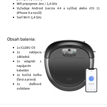
Wifi pripojenie: áno / 2,4 GHz
Vyžaduje Android (verzia 4.4 a vyššia) alebo iOS 11
(iPhone 6 a novší)
Sieť Wi-Fi 2,4 GHz
Obsah balenia:
1x iCLEBO O5
1x nabíjacia
základná
1x adaptér s
napájacím
kabelám
2x bočná kefka
(ľavá a pravá)
1x diaľkové
ovládane
Z