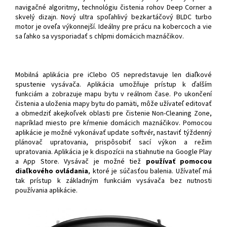
navigačné algoritmy, technológiu čistenia rohov Deep Corner a
skvelý dizajn. Nový ultra spoľahlivý bezkartáčový BLDC turbo
motor je oveľa výkonnejší. Ideálny pre prácu na kobercoch a vie
sa ľahko sa vysporiadať s chlpmi domácich maznáčikov.
Mobilná aplikácia pre iClebo O5 nepredstavuje len diaľkové
spustenie vysávača. Aplikácia umožňuje prístup k ďalším
funkciám a zobrazuje mapu bytu v reálnom čase. Po ukončení
čistenia a uloženia mapy bytu do pamäti, môže užívateľ editovať
a obmedziť akejkoľvek oblasti pre čistenie Non-Cleaning Zone,
napríklad miesto pre kŕmenie domácich maznáčikov. Pomocou
aplikácie je možné vykonávať update softvér, nastaviť týždenný
plánovač upratovania, prispôsobiť sací výkon a režim
upratovania. Aplikácia je k dispozícii na stiahnutie na Google Play
a App Store. Vysávač je možné tiež
používať pomocou
diaľkového ovládania
, ktoré je súčasťou balenia. Užívateľ má
tak prístup k základným funkciám vysávača bez nutnosti
používania aplikácie.