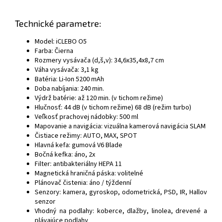
Technické parametre:
Model: iCLEBO O5
Farba: Čierna
Rozmery vysávača (d,š,v): 34,6x35,4x8,7 cm
Váha vysávača: 3,1 kg
Batéria: Li-Ion 5200 mAh
Doba nabíjania: 240 min.
Výdrž batérie: až 120 min. (v tichom režime)
Hlučnosť: 44 dB (v tichom režime) 68 dB (režim turbo)
Veľkosť prachovej nádobky: 500 ml
Mapovanie a navigácia: vizuálna kamerová navigácia SLAM
Čistiace režimy: AUTO, MAX, SPOT
Hlavná kefa: gumová V6 Blade
Bočná kefka: áno, 2x
Filter: antibakteriálny HEPA 11
Magnetická hraničná páska: volitelné
Plánovač čistenia: áno / týždenní
Senzory: kamera, gyroskop, odometrická, PSD, IR, Hallov
senzor
Vhodný na podlahy: koberce, dlažby, linolea, drevené a
plávajúce podlahy