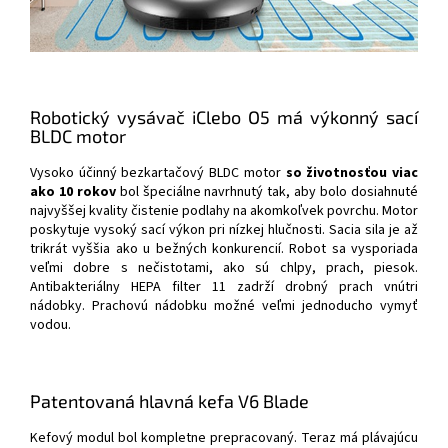
Robotický vysávač iClebo O5 má výkonný sací
BLDC motor
Vysoko účinný bezkartačový BLDC motor
so životnosťou viac
ako 10 rokov
bol špeciálne navrhnutý tak, aby bolo dosiahnuté
najvyššej kvality čistenie podlahy na akomkoľvek povrchu. Motor
poskytuje vysoký sací výkon pri nízkej hlučnosti. Sacia sila je až
trikrát vyššia ako u bežných konkurencií. Robot sa vysporiada
veľmi dobre s nečistotami, ako sú chlpy, prach, piesok.
Antibakteriálny HEPA filter 11 zadrží drobný prach vnútri
nádobky. Prachovú nádobku možné veľmi jednoducho vymyť
vodou.
Patentovaná hlavná kefa V6 Blade
Kefový modul bol kompletne prepracovaný. Teraz má plávajúcu