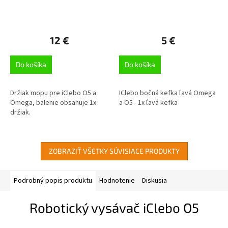
12 €
5 €
Do košíka
Do košíka
Držiak mopu pre iClebo O5 a
IClebo bočná kefka ľavá Omega
Omega, balenie obsahuje 1x
a O5 - 1x ľavá kefka
držiak.
ZOBRAZIŤ VŠETKY SÚVISIACE PRODUKTY
Podrobný popis produktu
Hodnotenie
Diskusia
Robotický vysávač iClebo O5