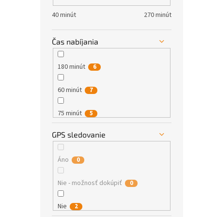
40 minút
270 minút
3 - Pre náročných
GARDENA
0
0
HUSQVARNA
0
Čas nabíjania
LUBA
0
180 minút
6
Mammotion
0
60 minút
7
ROBOMOW
0
75 minút
5
Segway
0
GPS sledovanie
50 minút
6
WORX
0
30 minút
Áno
0
2
40 minút
Nie - možnosť dokúpiť
6
0
80 minút
Nie
2
1