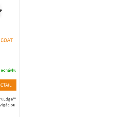
 GOAT
jednávku
DETAIL
 TruEdge™
vigáciou
u