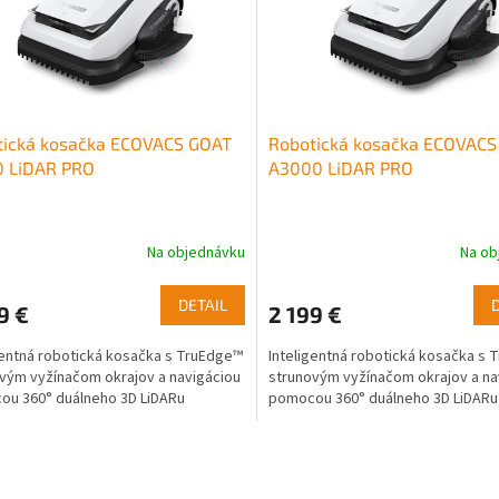
tická kosačka ECOVACS GOAT
Robotická kosačka ECOVACS
0 LiDAR PRO
A3000 LiDAR PRO
Na objednávku
Na ob
DETAIL
9 €
2 199 €
gentná robotická kosačka s TruEdge™
Inteligentná robotická kosačka s
vým vyžínačom okrajov a navigáciou
strunovým vyžínačom okrajov a na
ou 360° duálneho 3D LiDARu
pomocou 360° duálneho 3D LiDAR
O
v
l