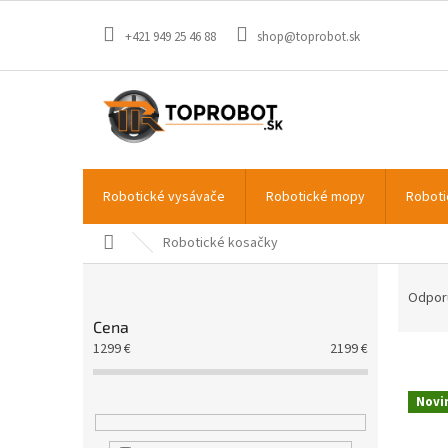
Prejsť
na
+421 949 25 46 88
shop@toprobot.sk
obsah
Robotické vysávače
Robotické mopy
Roboti
Domov
Robotické kosačky
B
R
o
a
Odpor
č
d
Cena
n
e
1299
€
2199
€
V
ý
n
ý
p
i
p
Novi
a
e
i
n
p