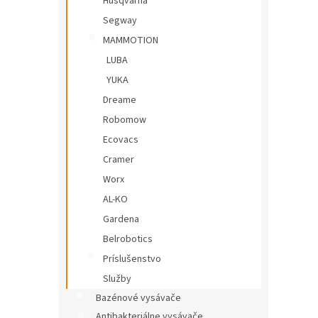
Husqvarna
dátovej sieti
20 - 70 mm
0
Segway
MAMMOTION
Aplikácia pre smartfóny cez
0
20 - 65 mm
0
Bluetooth
LUBA
YUKA
25 - 45 mm
0
Dreame
Robomow
Ecovacs
Cramer
Worx
AL-KO
Gardena
Belrobotics
Príslušenstvo
Služby
Bazénové vysávače
Antibakteriálne vysávače