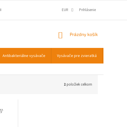
IENKY
OCHRANA OSOBNÝCH ÚDAJOV
EUR
Prihlásenie
INFORMÁCIE O COOKIES
NÁKUPNÝ
Prázdny košík
KOŠÍK
Antibakteriálne vysávače
Vysávače pre zvieratká
Príslušens
2
položiek celkom