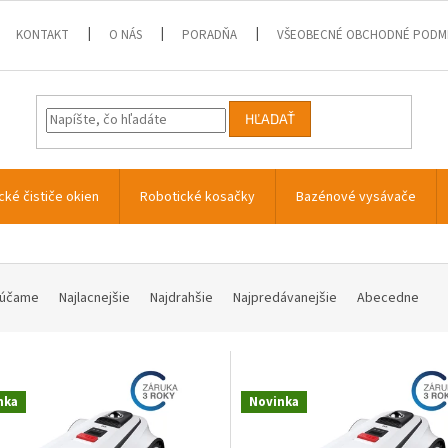
KONTAKT
O NÁS
PORADŇA
VŠEOBECNÉ OBCHODNÉ PODM
HĽADAŤ
cké čističe okien
Robotické kosačky
Bazénové vysávače
účame
Najlacnejšie
Najdrahšie
Najpredávanejšie
Abecedne
nka
Novinka