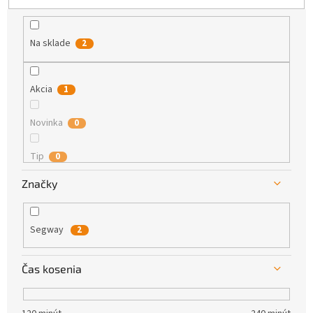
k
t
o
Na sklade
2
v
Akcia
1
Novinka
0
Tip
0
Značky
Výpredaj
0
Satellite
1
Segway
2
1 - Ľudová voľba
0
Čas kosenia
2 - Zlatá stredná cesta
0