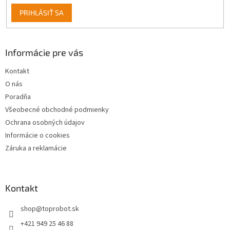
p
PRIHLÁSIŤ SA
i
s
u
Informácie pre vás
Kontakt
O nás
Poradňa
Všeobecné obchodné podmienky
Ochrana osobných údajov
Informácie o cookies
Záruka a reklamácie
Kontakt
shop
@
toprobot.sk
+421 949 25 46 88