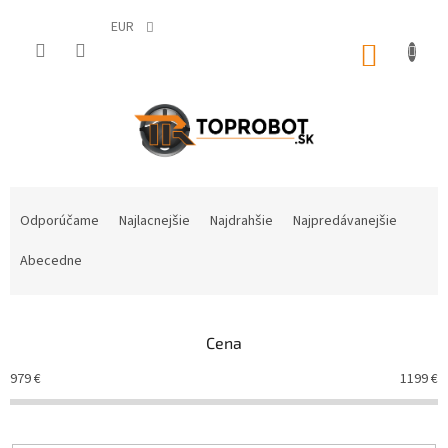
Prejsť
na
EUR
obsah
NÁKUP
KOŠÍK
R
a
Odporúčame
Najlacnejšie
Najdrahšie
Najpredávanejšie
d
e
Abecedne
n
i
e
Cena
p
r
979
€
1199
€
o
d
u