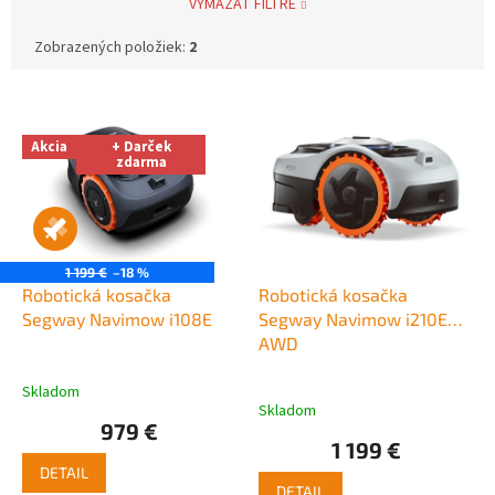
VYMAZAŤ FILTRE
Zobrazených položiek:
2
V
ý
p
Akcia
+ Darček
zdarma
i
s
p
r
o
1 199 €
–18 %
d
Robotická kosačka
Robotická kosačka
u
Segway Navimow i108E
Segway Navimow i210E
k
AWD
t
o
Skladom
Priemerné
Skladom
v
hodnotenie
979 €
produktu
1 199 €
je
DETAIL
5,0
DETAIL