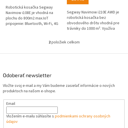
z
5
Robotická kosačka Segway
hviezdičiek.
Segway Navimow i210E AWD je
Navimow i108E je vhodná na
robotická kosačka bez
plochu do 800m2 max.IoT
obvodového drôtu vhodná pre
pripojenie: Bluetooth, Wi-Fi, 4G
trávniky do 1000 m². Využíva
(voliteľné)VisionFence
presnú RTK navigáciu,
identifikuje viac ako 20 typov
inteligentnú kameru VisionFence
prekážok
2
položiek celkom
O
a pohon všetkých...
v
l
Z
á
á
d
p
a
ä
Odoberať newsletter
c
t
i
Vložte svoj e-mail a my Vám budeme zasielať informácie o nových
i
e
produktoch na našom e-shope.
p
e
r
Email
v
k
y
Vložením e-mailu súhlasíte s
podmienkami ochrany osobných
v
údajov
ý