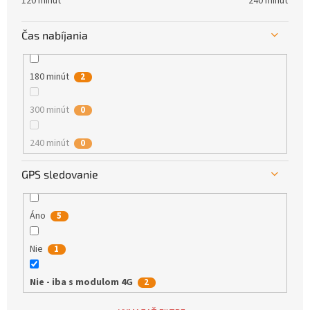
120 minút
240 minút
3 - Pre náročných
0
Čas nabíjania
180 minút
2
300 minút
0
240 minút
0
GPS sledovanie
Áno
5
Nie
1
Nie - iba s modulom 4G
2