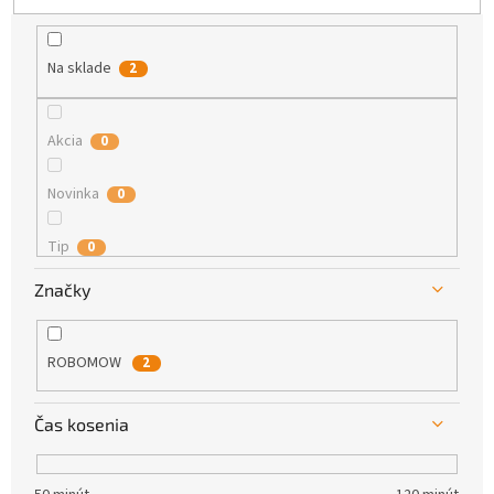
k
t
o
Na sklade
2
v
Akcia
0
Novinka
0
Tip
0
Značky
BLACK FRIDAY
0
ROBOMOW
2
Čas kosenia