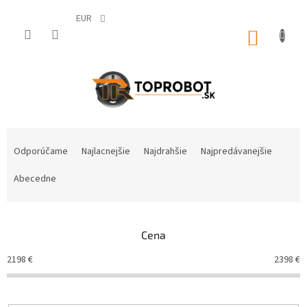
Prejsť
na
EUR
obsah
NÁKUP
KOŠÍK
R
a
Odporúčame
Najlacnejšie
Najdrahšie
Najpredávanejšie
d
e
Abecedne
n
i
e
Cena
p
r
2198
€
2398
€
o
d
u