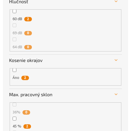
Hlučnosť
60 dB
2
69 dB
0
64 dB
0
Kosenie okrajov
Áno
2
Max. pracovný sklon
36%
0
45 %
2