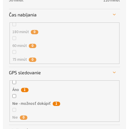
50 minút
120 minút
Čas nabíjania
180 minút
0
60 minút
0
75 minút
0
GPS sledovanie
80 minút
0
110 minút
0
Áno
1
120 minút
2
Nie - možnosť dokúpiť
1
Nie
0