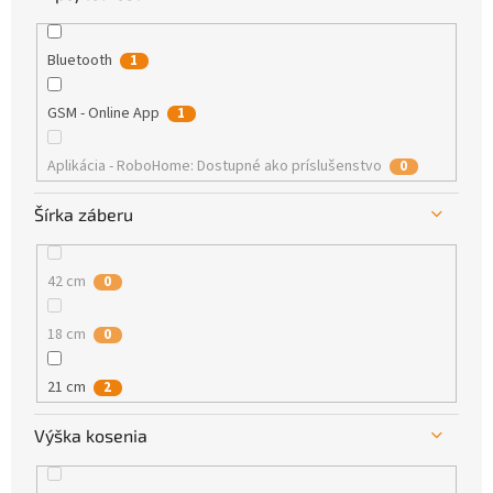
800 m²
1
Bluetooth
1
GSM - Online App
1
Aplikácia - RoboHome: Dostupné ako príslušenstvo
0
Šírka záberu
42 cm
0
18 cm
0
21 cm
2
Výška kosenia
190 mm
0