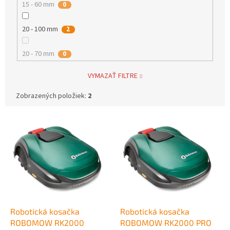
15 - 60 mm
0
20 - 100 mm
2
20 - 70 mm
0
VYMAZAŤ FILTRE
Zobrazených položiek:
2
V
ý
p
i
s
p
r
o
d
Robotická kosačka
Robotická kosačka
u
ROBOMOW RK2000
ROBOMOW RK2000 PRO