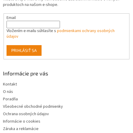
i
e
produktoch na našom e-shope.
p
e
r
Email
v
k
y
Vložením e-mailu súhlasíte s
podmienkami ochrany osobných
v
údajov
ý
p
PRIHLÁSIŤ SA
i
s
u
Informácie pre vás
Kontakt
O nás
Poradňa
Všeobecné obchodné podmienky
Ochrana osobných údajov
Informácie o cookies
Záruka a reklamácie