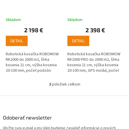
k
t
o
Skladom
Skladom
v
2 198 €
2 398 €
DETAIL
DETAIL
Robotická kosačka ROBOMOW
Robotická kosačka ROBOMOW
RK2000 do 2000 m2, šírka
RK2000 PRO do 2000 m2, šírka
kosenia 21 cm, výška kosenia
kosenia 21 cm, výška kosenia
20-100 mm, počet podzón:
20-100 mm, GPS modul, počet
4, počet oddelených zón:
podzón: 4, počet oddelených
2, inštalačný materiál je
zón: 2, inštalačný materiál nie
2
položiek celkom
O
súčasťou.
je...
v
l
Z
á
á
d
p
a
ä
Odoberať newsletter
c
t
i
Vložte svoj e-mail a my Vám budeme zasielať informácie o nových