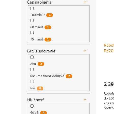
Čas nabíjania
180 minút
2
60 minút
1
75 minút
1
Robo
RK20
GPS sledovanie
80 minút
1
110 minút
Áno
2
1
120 minút
Nie - možnosť dokúpiť
4
2
2 39
Nie
0
Robot
do 200
Hlučnosť
koseni
podzón
60 dB
2, inšt
4