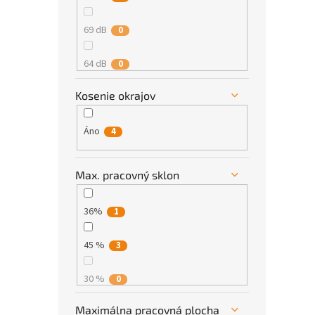
69 dB
0
64 dB
0
Kosenie okrajov
Áno
4
Max. pracovný sklon
36%
1
45 %
3
30 %
0
Maximálna pracovná plocha
35 %
0