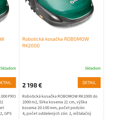
OW
Robotická kosačka ROBOMOW
RK2000
Skladom
Skladom
DETAIL
DETAIL
2 198 €
1000 PRO
Robotická kosačka ROBOMOW RK2000 do
21
2000 m2, šírka kosenia 21 cm, výška
čet
kosenia 20-100 mm, počet podzón:
 2, GPS
4, počet oddelených zón: 2, inštalačný
materiál je súčasťou.