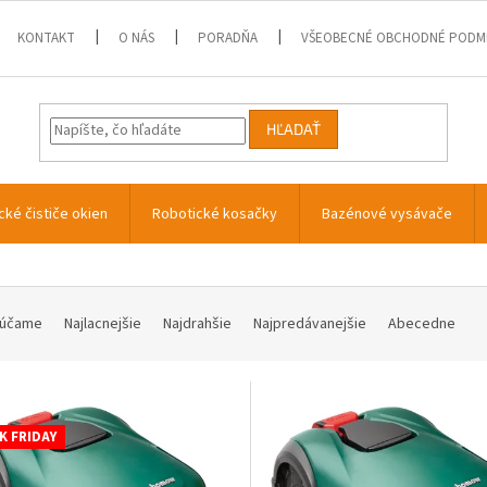
KONTAKT
O NÁS
PORADŇA
VŠEOBECNÉ OBCHODNÉ PODM
HĽADAŤ
cké čističe okien
Robotické kosačky
Bazénové vysávače
účame
Najlacnejšie
Najdrahšie
Najpredávanejšie
Abecedne
K FRIDAY