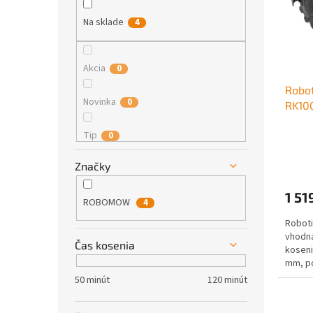
s
e
r
p
l
o
Na sklade
4
r
d
o
u
d
k
Akcia
0
u
t
Robo
k
o
Novinka
0
RK10
t
v
o
Tip
0
v
Značky
BLACK FRIDAY
1
1 51
ROBOMOW
4
Robot
vhodná
Čas kosenia
koseni
mm, po
zón: 2,
50 minút
120 minút