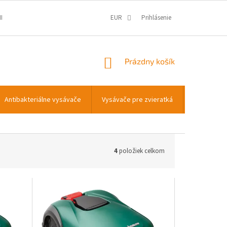
IENKY
OCHRANA OSOBNÝCH ÚDAJOV
EUR
Prihlásenie
INFORMÁCIE O COOKIES
NÁKUPNÝ
Prázdny košík
KOŠÍK
Antibakteriálne vysávače
Vysávače pre zvieratká
Transportn
4
položiek celkom