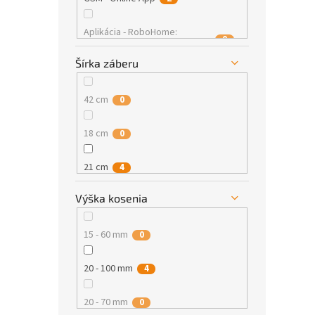
Aplikácia - RoboHome:
0
Dostupné ako príslušenstvo
Šírka záberu
42 cm
0
18 cm
0
21 cm
4
Výška kosenia
190 mm
0
15 - 60 mm
0
20 - 100 mm
4
20 - 70 mm
0