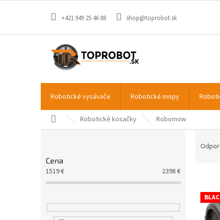
Prejsť
na
+421 949 25 46 88
shop@toprobot.sk
obsah
Robotické vysávače
Robotické mopy
Roboti
Domov
Robotické kosačky
Robomow
B
R
o
a
Odpor
č
d
Cena
n
e
1519
€
2398
€
V
ý
n
ý
p
i
p
BLAC
a
e
i
n
p