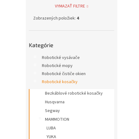
VYMAZAŤ FILTRE
Zobrazených položiek:
4
Preskočiť
Kategórie
kategórie
Robotické vysávače
Robotické mopy
Robotické čističe okien
Robotické kosačky
Bezkáblové robotické kosačky
Husqvarna
Segway
MAMMOTION
LUBA
YUKA