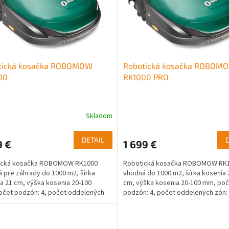
tická kosačka ROBOMOW
Robotická kosačka ROBOM
00
RK1000 PRO
Skladom
DETAIL
9 €
1 699 €
ická kosačka ROBOMOW RK1000
Robotická kosačka ROBOMOW RK
 pre záhrady do 1000 m2, šírka
vhodná do 1000 m2, šírka kosenia 
a 21 cm, výška kosenia 20-100
cm, výška kosenia 20-100 mm, po
čet podzón: 4, počet oddelených
podzón: 4, počet oddelených zón:
 inštalačný materiál je...
modul, inštalačný materiál...