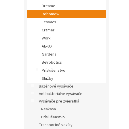
Dreame
Robomow
Ecovacs
Cramer
Worx
AL-KO
Gardena
Belrobotics
Príslušenstvo
Služby
Bazénové vysávače
Antibakteriálne vysávače
Vysávače pre zvieratká
Neakasa
Príslušenstvo
Transportné vozíky