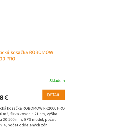
tická kosačka ROBOMOW
00 PRO
Skladom
DETAIL
8 €
ická kosačka ROBOMOW RK2000 PRO
0 m2, šírka kosenia 21 cm, výška
a 20-100 mm, GPS modul, počet
: 4, počet oddelených zón:
alačný materiál nie je...