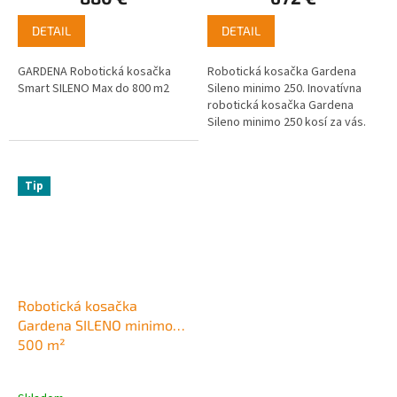
DETAIL
DETAIL
GARDENA Robotická kosačka
Robotická kosačka Gardena
Smart SILENO Max do 800 m2
Sileno minimo 250. Inovatívna
robotická kosačka Gardena
Sileno minimo 250 kosí za vás.
Pokosí trávnik sama, zatiaľ čo
vy si užívate voľný čas alebo...
Tip
Robotická kosačka
Gardena SILENO minimo
500 m²