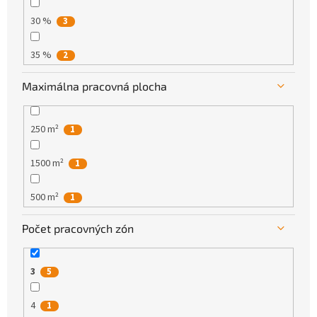
30 %
3
35 %
2
Maximálna pracovná plocha
250 m²
1
1500 m²
1
500 m²
1
Počet pracovných zón
600 m²
0
1200 m²
1
3
5
800 m²
1
4
1