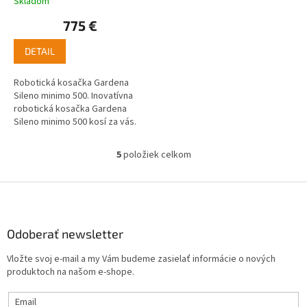
Skladom
775 €
DETAIL
Robotická kosačka Gardena
Sileno minimo 500. Inovatívna
robotická kosačka Gardena
Sileno minimo 500 kosí za vás.
Pokosí trávnik sama, zatiaľ čo
vy si užívate voľný čas alebo...
5
položiek celkom
O
v
l
Z
á
á
d
p
a
ä
Odoberať newsletter
c
t
i
Vložte svoj e-mail a my Vám budeme zasielať informácie o nových
i
e
produktoch na našom e-shope.
p
e
r
Email
v