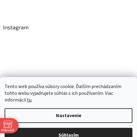
Instagram
Tento web používa súbory cookie. Ďalším prechádzaním
Sledovať na Instagrame
tohto webu vyjadrujete súhlas s ich používaním. Viac
informácií
tu
.
Vytvoril Shoptet
Nastavenie
Copyright 2026
TopRobot.sk
. Všetky práva vyhradené.
Upraviť
Zobraziť
Súhlasím
nastavenie cookies