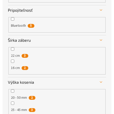
Pripojiteľnosť
Bluetooth
5
Šírka záberu
22 cm
3
16 cm
2
Výška kosenia
20 - 50 mm
2
25 - 45 mm
3