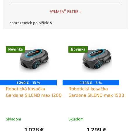
VYMAZAŤ FILTRE
Zobrazených položiek:
5
V
ý
p
Novinka
Novinka
i
s
p
r
o
1 240 €
–13 %
1 343 €
–3 %
d
Robotická kosačka
Robotická kosačka
u
Gardena SILENO max 1200
Gardena SILENO max 1500
k
t
o
Skladom
Skladom
v
1 078 €
1 299 €