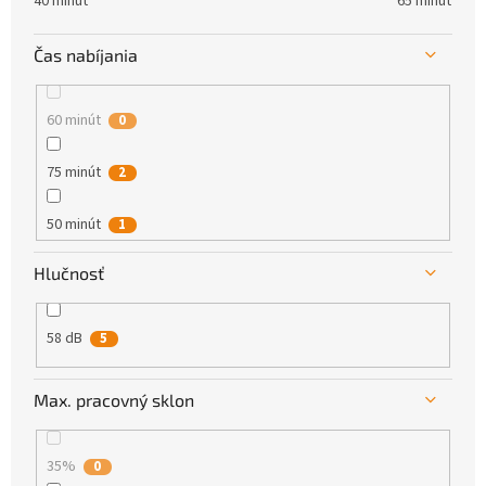
40 minút
65 minút
Čas nabíjania
60 minút
0
75 minút
2
50 minút
1
Hlučnosť
40 minút
1
70 minút
1
58 dB
5
Max. pracovný sklon
35%
0