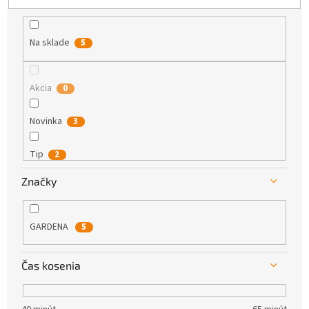
k
t
o
Na sklade
5
v
Akcia
0
Novinka
3
Tip
2
Značky
GARDENA
5
Čas kosenia