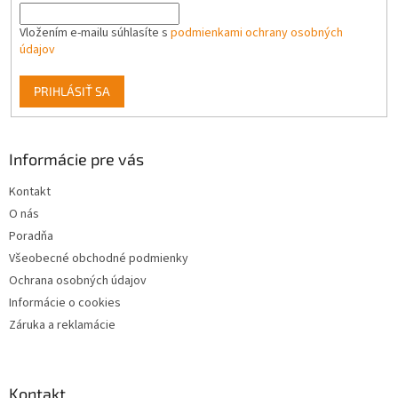
k
y
Vložením e-mailu súhlasíte s
podmienkami ochrany osobných
v
údajov
ý
p
PRIHLÁSIŤ SA
i
s
u
Informácie pre vás
Kontakt
O nás
Poradňa
Všeobecné obchodné podmienky
Ochrana osobných údajov
Informácie o cookies
Záruka a reklamácie
Kontakt