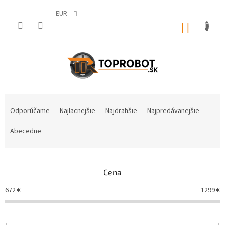
Prejsť
na
EUR
obsah
NÁKUP
KOŠÍK
R
a
Odporúčame
Najlacnejšie
Najdrahšie
Najpredávanejšie
d
e
Abecedne
n
i
e
Cena
p
r
672
€
1299
€
o
d
u