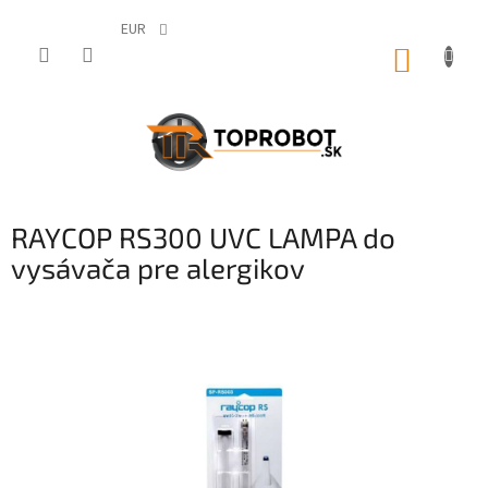
Prejsť
na
EUR
obsah
NÁKUP
KOŠÍK
RAYCOP RS300 UVC LAMPA do
vysávača pre alergikov