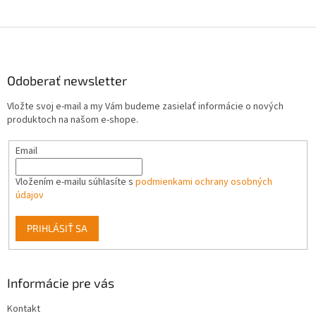
Z
á
p
ä
Odoberať newsletter
t
Vložte svoj e-mail a my Vám budeme zasielať informácie o nových
i
produktoch na našom e-shope.
e
Email
Vložením e-mailu súhlasíte s
podmienkami ochrany osobných
údajov
PRIHLÁSIŤ SA
Informácie pre vás
Kontakt