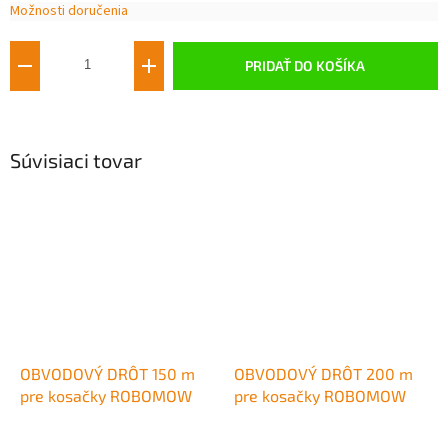
Možnosti doručenia
Jednotková
cena:
PRIDAŤ DO KOŠÍKA
Súvisiaci tovar
OBVODOVÝ DRÔT 150 m
OBVODOVÝ DRÔT 200 m
pre kosačky ROBOMOW
pre kosačky ROBOMOW