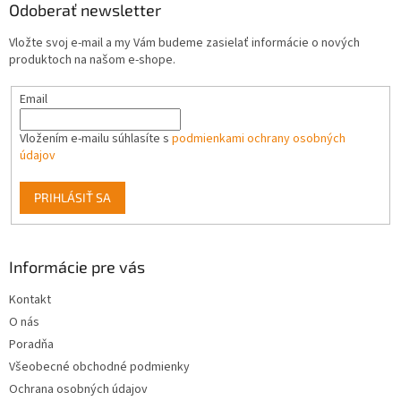
ä
Odoberať newsletter
t
Vložte svoj e-mail a my Vám budeme zasielať informácie o nových
i
produktoch na našom e-shope.
e
Email
Vložením e-mailu súhlasíte s
podmienkami ochrany osobných
údajov
PRIHLÁSIŤ SA
Informácie pre vás
Kontakt
O nás
Poradňa
Všeobecné obchodné podmienky
Ochrana osobných údajov