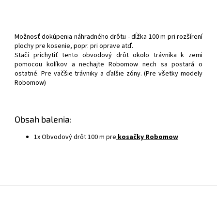
Možnosť dokúpenia náhradného drôtu - dĺžka 100 m pri rozšírení
plochy pre kosenie, popr. pri oprave atď.
Stačí prichytiť tento obvodový drôt okolo trávnika k zemi
pomocou kolíkov a nechajte Robomow nech sa postará o
ostatné. Pre väčšie trávniky a ďalšie zóny. (Pre všetky modely
Robomow)
Obsah balenia:
1x Obvodový drôt 100 m pre
kosačky Robomow
Z
á
p