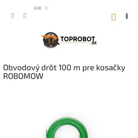
Prejsť
na
EUR
obsah
NÁKUP
KOŠÍK
Obvodový drôt 100 m pre kosačky
ROBOMOW