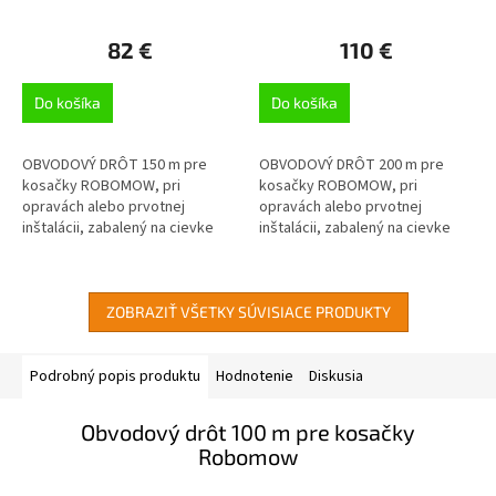
82 €
110 €
Do košíka
Do košíka
OBVODOVÝ DRÔT 150 m pre
OBVODOVÝ DRÔT 200 m pre
kosačky ROBOMOW, pri
kosačky ROBOMOW, pri
opravách alebo prvotnej
opravách alebo prvotnej
inštalácii, zabalený na cievke
inštalácii, zabalený na cievke
pre ľahšiu inštaláciu, dĺžka 150
pre ľahšiu inštaláciu, dĺžka 200
m
m
ZOBRAZIŤ VŠETKY SÚVISIACE PRODUKTY
Podrobný popis produktu
Hodnotenie
Diskusia
Obvodový drôt 100 m pre kosačky
Robomow