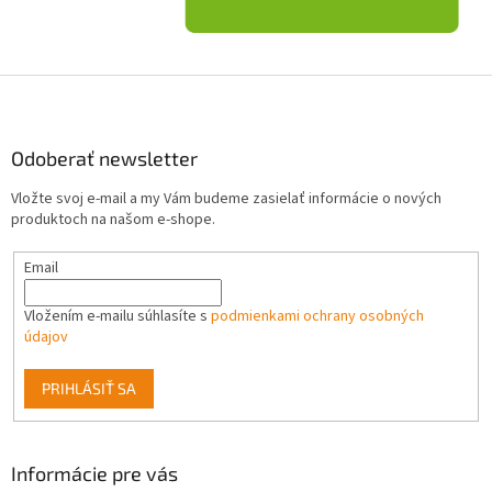
Z
á
p
ä
Odoberať newsletter
t
Vložte svoj e-mail a my Vám budeme zasielať informácie o nových
i
produktoch na našom e-shope.
e
Email
Vložením e-mailu súhlasíte s
podmienkami ochrany osobných
údajov
PRIHLÁSIŤ SA
Informácie pre vás