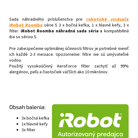
Sada náhradného príslušenstva pre
robotické vysávače
iRobot Roomba
série S 3 x bočná kefka, 1 x hlavné kefy, 3 x
filter.
iRobot Roomba náhradná sada séria s
kompatibiliná
iba so sériou S.
Pre zabezpečenie optimálnej účinnosti filtrov je potrebné meniť
ich každé 2-3 mesiace. Upozornenie: filtre nie sú umývateľné
vodou.
Použitý vysokoúčinný AeroForce filter zachytí až 99%
alergénov, peľu a čiastočiek väčších ako 10 mikrónov.
Obsah balenia:
3x bočná kefka
1x hlavné kefy
3x filter