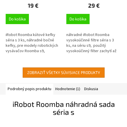
19 €
29 €
Do košíka
Do košíka
iRobot Roomba kútové kefky
náhradné iRobot Roomba
séria s 3 ks, náhradné bočné
vysokoúčinné filtre séria s 3
kefky, pre modely robotických
ks, na sériu s9, použitý
vysávačov Roomba s9,
vysokoúčinný filter zachytí až
odporúčame výmenu v
99% alergénov,
intervaloch 6 - 12 mesiacov
odporúčame výmenu v
intervaloch...
ZOBRAZIŤ VŠETKY SÚVISIACE PRODUKTY
Podrobný popis produktu
Hodnotenie (1)
Diskusia
iRobot Roomba náhradná sada
séria s