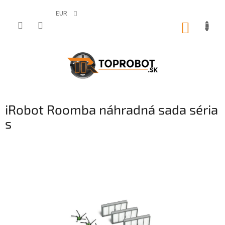
Prejsť
na
EUR
obsah
NÁKUP
KOŠÍK
iRobot Roomba náhradná sada séria
s