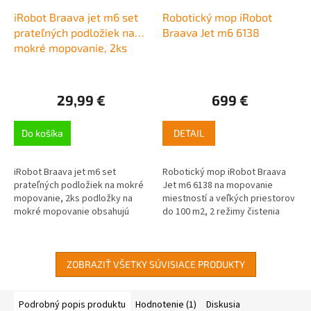
iRobot Braava jet m6 set
Robotický mop iRobot
prateľných podložiek na
Braava Jet m6 6138
mokré mopovanie, 2ks
29,99 €
699 €
Do košíka
DETAIL
iRobot Braava jet m6 set
Robotický mop iRobot Braava
prateľných podložiek na mokré
Jet m6 6138 na mopovanie
mopovanie, 2ks podložky na
miestností a veľkých priestorov
mokré mopovanie obsahujú
do 100 m2, 2 režimy čistenia
absorpčné vlákna, uvoľňujú
(mokré mopovanie, suché
lepkavé nečistoty
zametanie), cez aplikáciu iRobot
HOME...
ZOBRAZIŤ VŠETKY SÚVISIACE PRODUKTY
Podrobný popis produktu
Hodnotenie (1)
Diskusia