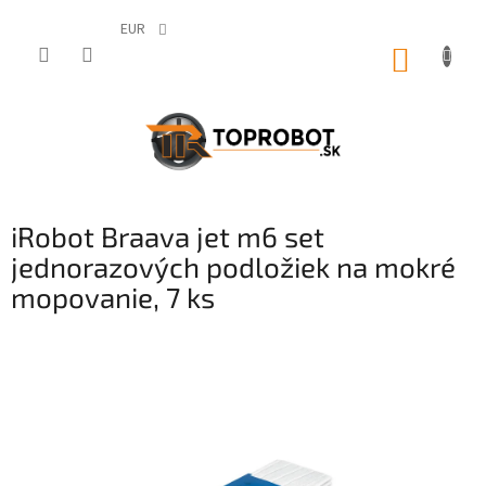
Prejsť
na
EUR
obsah
NÁKUP
KOŠÍK
iRobot Braava jet m6 set
jednorazových podložiek na mokré
mopovanie, 7 ks