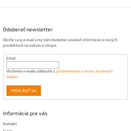
Z
á
p
ä
Odoberať newsletter
t
Vložte svoj e-mail a my Vám budeme zasielať informácie o nových
i
produktoch na našom e-shope.
e
Email
Vložením e-mailu súhlasíte s
podmienkami ochrany osobných
údajov
PRIHLÁSIŤ SA
Informácie pre vás
Kontakt