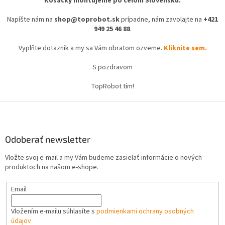
Kosačky montujeme po celom Slovensku.
Napíšte nám na
shop@toprobot.sk
prípadne, nám zavolajte na
+421
949 25 46 88
.
Vyplňte dotazník a my sa Vám obratom ozveme.
Kliknite sem.
S pozdravom
TopRobot tím!
Z
á
p
ä
Odoberať newsletter
t
Vložte svoj e-mail a my Vám budeme zasielať informácie o nových
i
produktoch na našom e-shope.
e
Email
Vložením e-mailu súhlasíte s
podmienkami ochrany osobných
údajov