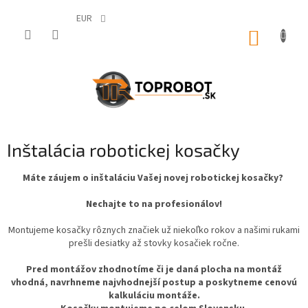
Prejsť
na
EUR
obsah
NÁKUP
KOŠÍK
Inštalácia robotickej kosačky
Máte záujem o inštaláciu Vašej novej robotickej kosačky?
Nechajte to na profesionálov!
Montujeme kosačky rôznych značiek už niekoľko rokov a našimi rukami
prešli desiatky až stovky kosačiek ročne.
Pred montážov zhodnotíme či je daná plocha na montáž
vhodná, navrhneme najvhodnejší postup a poskytneme cenovú
kalkuláciu montáže.