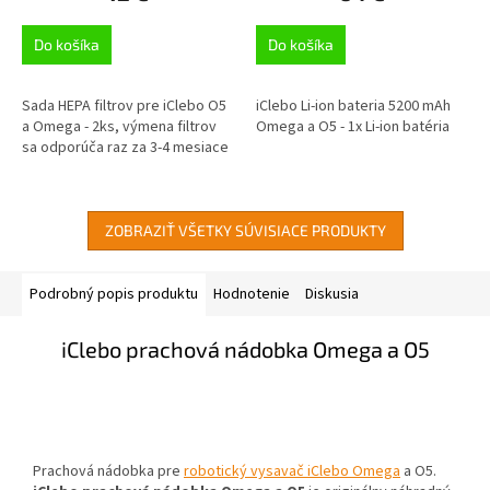
Do košíka
Do košíka
Sada HEPA filtrov pre iClebo O5
iClebo Li-ion bateria 5200 mAh
a Omega - 2ks, výmena filtrov
Omega a O5 - 1x Li-ion batéria
sa odporúča raz za 3-4 mesiace
ZOBRAZIŤ VŠETKY SÚVISIACE PRODUKTY
Podrobný popis produktu
Hodnotenie
Diskusia
iClebo prachová nádobka Omega a O5
Prachová nádobka pre
robotický vysavač iClebo Omega
a O5.