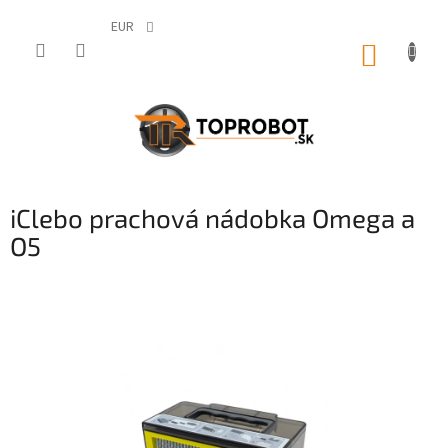
Prejsť
na
EUR
obsah
NÁKUP
KOŠÍK
iClebo prachová nádobka Omega a
O5