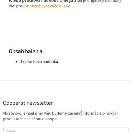
iClebo prachová nádobka Omega a O5
je originálny náhradný
diel pre
robotické vysávače iClebo
.
Obsah balenia:
1x prachová nádobka
Z
á
p
ä
Odoberať newsletter
t
Vložte svoj e-mail a my Vám budeme zasielať informácie o nových
i
produktoch na našom e-shope.
e