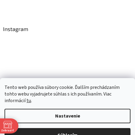
Instagram
Tento web používa súbory cookie. Ďalším prechádzaním
Sledovať na Instagrame
tohto webu vyjadrujete súhlas s ich používaním. Viac
informácií
tu
.
Vytvoril Shoptet
Nastavenie
Copyright 2026
TopRobot.sk
. Všetky práva vyhradené.
Upraviť
Zobraziť