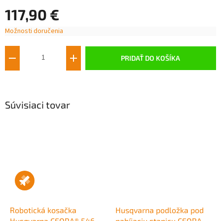
117,90 €
Možnosti doručenia
Jednotková
cena:
PRIDAŤ DO KOŠÍKA
Súvisiaci tovar
Robotická kosačka
Husqvarna podložka pod
Husqvarna CEORA® 546
nabíjaciu stanicu CEORA™