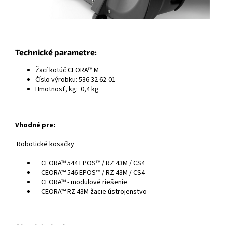
Technické parametre:
Žací kotúč CEORA™ M
Číslo výrobku: 536 32 62‑01
Hmotnosť, kg: 0,4 kg
Vhodné pre:
Robotické kosačky
CEORA™ 544 EPOS™ / RZ 43M / CS4
CEORA™ 546 EPOS™ / RZ 43M / CS4
CEORA™ - modulové riešenie
CEORA™ RZ 43M žacie ústrojenstvo