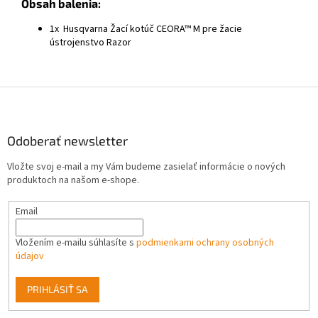
Obsah balenia:
1x Husqvarna Žací kotúč CEORA™ M pre žacie
ústrojenstvo Razor
Z
á
p
ä
Odoberať newsletter
t
Vložte svoj e-mail a my Vám budeme zasielať informácie o nových
i
produktoch na našom e-shope.
e
Email
Vložením e-mailu súhlasíte s
podmienkami ochrany osobných
údajov
PRIHLÁSIŤ SA