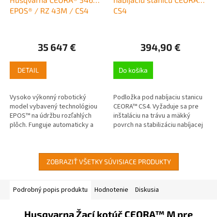
EPOS® / RZ 43M / CS4
CS4
35 647 €
394,90 €
DETAIL
Do košíka
Vysoko výkonný robotický
Podložka pod nabíjaciu stanicu
model vybavený technológiou
CEORA™ CS4. Vyžaduje sa pre
EPOS™ na údržbu rozľahlých
inštaláciu na trávu a mäkký
plôch. Funguje automaticky a
povrch na stabilizáciu nabíjacej
systematicky vo vnútri
stanice. Navrhnuté pre nabíjaciu
virtuálnych hraníc, čo umožňuje
stanicu CEORA™ (CS4). Z...
flexibilnú a...
ZOBRAZIŤ VŠETKY SÚVISIACE PRODUKTY
Podrobný popis produktu
Hodnotenie
Diskusia
Husqvarna Žací kotúč CEORA™ M pre