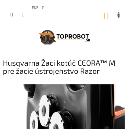
Prejsť
na
EUR
obsah
NÁKUP
KOŠÍK
Husqvarna Žací kotúč CEORA™ M
pre žacie ústrojenstvo Razor