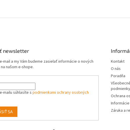
ť newsletter
Informá
 e-mail a my Vám budeme zasielať informácie o nových
Kontakt
 na našom e-shope.
O nás
Poradňa
Všeobecné
podmienk
e-mailu súhlasíte s
podmienkami ochrany osobných
Ochrana o
Informácie
Záruka a r
ÁSIŤ SA