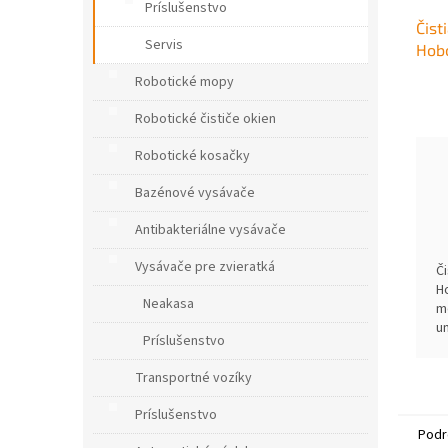
Príslušenstvo
Čist
Servis
Hob
Robotické mopy
Robotické čističe okien
Robotické kosačky
Bazénové vysávače
Antibakteriálne vysávače
Vysávače pre zvieratká
Č
H
Neakasa
m
u
Príslušenstvo
v
t
Transportné vozíky
v
L
Príslušenstvo
Podr