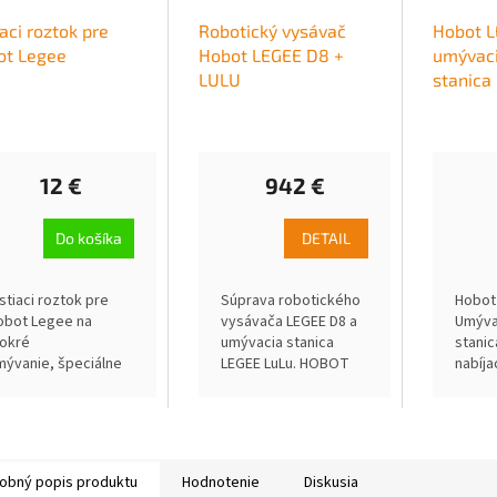
iaci roztok pre
Robotický vysávač
Hobot L
ot Legee
Hobot LEGEE D8 +
umývaci
LULU
stanica
12 €
942 €
Do košíka
DETAIL
istiaci roztok pre
Súprava robotického
Hobot
obot Legee na
vysávača LEGEE D8 a
Umývac
okré
umývacia stanica
stanic
mývanie, špeciálne
LEGEE LuLu. HOBOT
nabíja
yvinutá aby sa
LEGEE D8 je robotický
LEGEE
ryska neupchala, pre
vysávač s duálnym
autom
šetky modely Hobot
vysávaním bez
dopĺň
egee 668 a 688
namotania nečistôt a
dobíja
vstavaným ECO
umýva
obný popis produktu
Hodnotenie
Diskusia
kompaktorom,...
mopu v