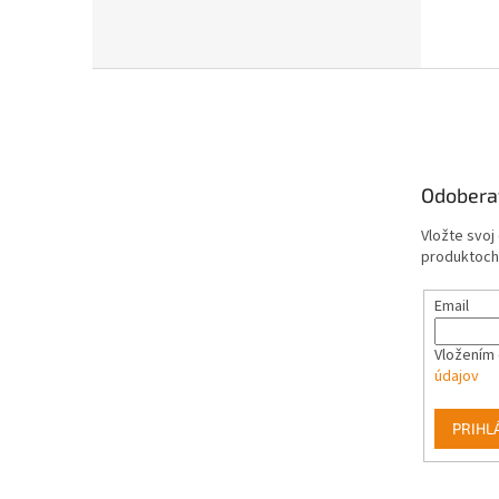
Z
á
p
ä
t
Odobera
i
e
Vložte svoj
produktoch
Email
Vložením 
údajov
PRIHL