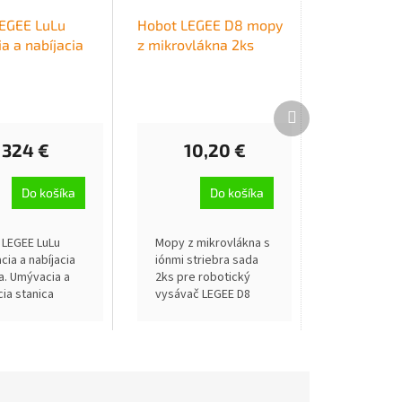
EGEE LuLu
Hobot LEGEE D8 mopy
a a nabíjacia
z mikrovlákna 2ks
Ďalší
produkt
324 €
10,20 €
Do košíka
Do košíka
 LEGEE LuLu
Mopy z mikrovlákna s
ia a nabíjacia
iónmi striebra sada
a. Umývacia a
2ks pre robotický
cia stanica
vysávač LEGEE D8
 LuLu pre
atické
anie vody,
nie batérie,
nie a sušenie
 jednom....