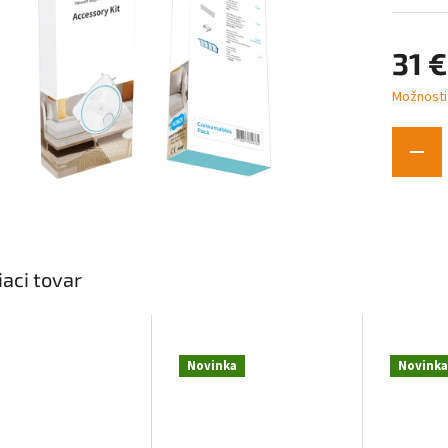
31 €
Možnosti
Jednotk
cena:
iaci tovar
Novinka
Novinka