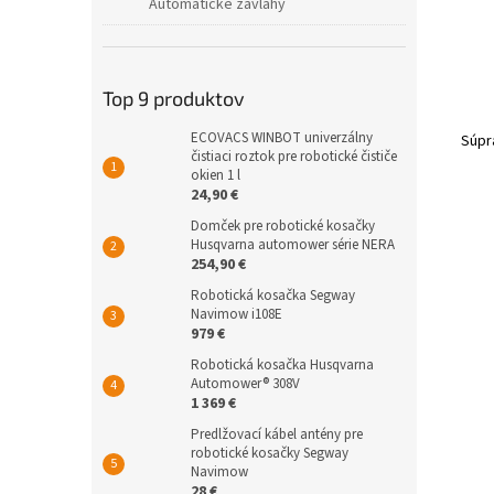
Automatické závlahy
Top 9 produktov
ECOVACS WINBOT univerzálny
Súpr
čistiaci roztok pre robotické čističe
okien 1 l
24,90 €
Domček pre robotické kosačky
Husqvarna automower série NERA
254,90 €
Robotická kosačka Segway
Navimow i108E
979 €
Robotická kosačka Husqvarna
Automower® 308V
1 369 €
Predlžovací kábel antény pre
robotické kosačky Segway
Navimow
28 €