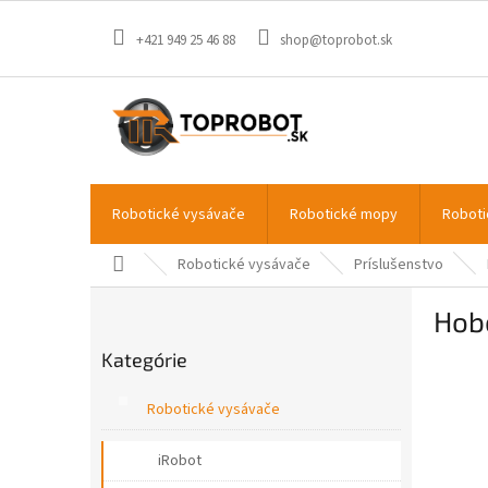
Prejsť
na
+421 949 25 46 88
shop@toprobot.sk
obsah
Robotické vysávače
Robotické mopy
Roboti
Domov
Robotické vysávače
Príslušenstvo
B
Hob
o
Preskočiť
č
Kategórie
kategórie
n
ý
Robotické vysávače
p
a
iRobot
n