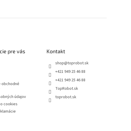
cie pre vás
Kontakt
shop
@
toprobot.sk
+421 949 25 46 88
+421 949 25 46 88
 obchodné
TopRobot.sk
y
sobných údajov
toprobot.sk
 o cookies
eklamácie