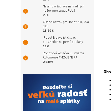
Navimow Súprava náhradných
nožov pre seqway PLUS
25 €
Čistiaci roztok pre Hobot 298, 2S a
388
11,90 €
iRobot Braava jet čistiaci
prostriedok na pevné podlahy
19 €
Robotická kosačka Husqvarna
Automower® 405VE NERA
2 649 €
Obs