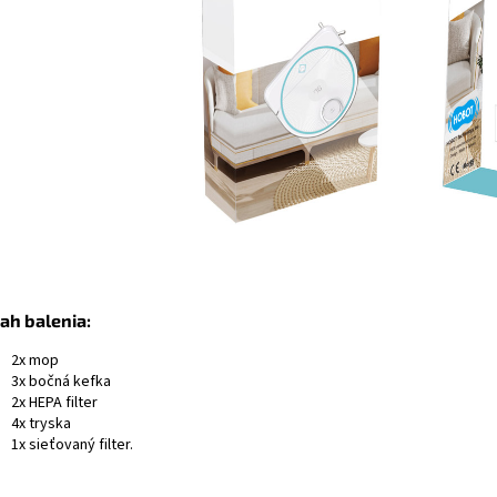
ah balenia:
2x mop
3x bočná kefka
2x HEPA filter
4x tryska
1x sieťovaný filter.