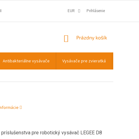
IENKY
OCHRANA OSOBNÝCH ÚDAJOV
EUR
Prihlásenie
INFORMÁCIE O COOKIES
NÁKUPNÝ
Prázdny košík
KOŠÍK
Antibakteriálne vysávače
Vysávače pre zvieratká
Transportn
informácie
 príslušenstva pre robotický vysávač LEGEE D8