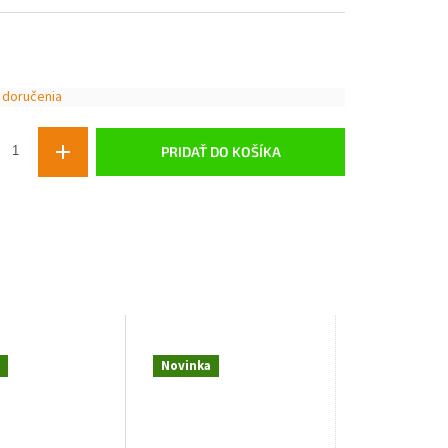
 doručenia
ová
PRIDAŤ DO KOŠÍKA
Novinka