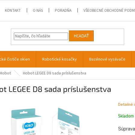
KONTAKT
O NÁS
PORADŇA
VŠEOBECNÉ OBCHODNÉ PODM
HĽADAŤ
cké čističe okien
Robotické kosačky
Bazénové vysávače
Hobot
Hobot LEGEE D8 sada príslušenstva
ot LEGEE D8 sada príslušenstva
Detailné 
Skladom
Súprava