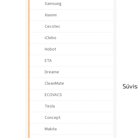
e
Samsung
l
Xiaomi
Cecotec
iClebo
Hobot
ETA
Dreame
CleanMate
Súvis
ECOVACS
Tesla
Concept
Makita