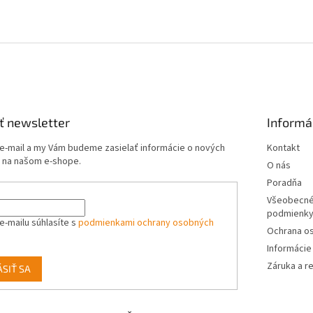
ť newsletter
Informá
 e-mail a my Vám budeme zasielať informácie o nových
Kontakt
 na našom e-shope.
O nás
Poradňa
Všeobecné
podmienk
e-mailu súhlasíte s
podmienkami ochrany osobných
Ochrana o
Informácie
Záruka a r
ÁSIŤ SA