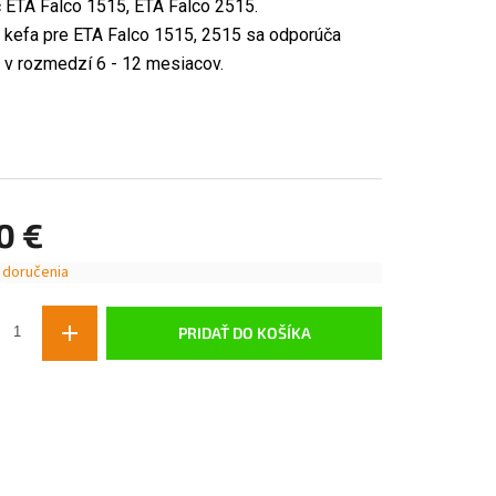
 ETA Falco 1515, ETA Falco 2515.
kefa pre ETA Falco 1515, 2515 sa odporúča
 v rozmedzí 6 - 12 mesiacov.
0 €
 doručenia
ová
PRIDAŤ DO KOŠÍKA