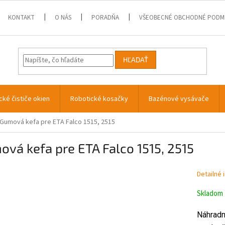
KONTAKT
O NÁS
PORADŇA
VŠEOBECNÉ OBCHODNÉ PODM
HĽADAŤ
cké čističe okien
Robotické kosačky
Bazénové vysávače
Gumová kefa pre ETA Falco 1515, 2515
vá kefa pre ETA Falco 1515, 2515
Detailné 
Skladom
Náhradn