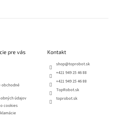
cie pre vás
Kontakt
shop
@
toprobot.sk
+421 949 25 46 88
+421 949 25 46 88
 obchodné
TopRobot.sk
y
sobných údajov
toprobot.sk
 o cookies
eklamácie