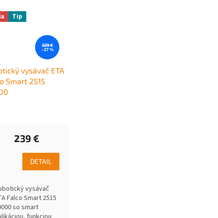
ia
Tip
329 €
–27 %
tický vysávač ETA
o Smart 2515
00
239 €
DETAIL
obotický vysávač
TA Falco Smart 2515
0000 so smart
plikáciou, funkciou