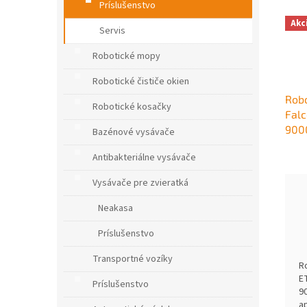
Príslušenstvo
Akc
Servis
Robotické mopy
Robotické čističe okien
Robo
Robotické kosačky
Falc
900
Bazénové vysávače
Antibakteriálne vysávače
Vysávače pre zvieratká
Neakasa
Príslušenstvo
Transportné vozíky
R
E
Príslušenstvo
9
a