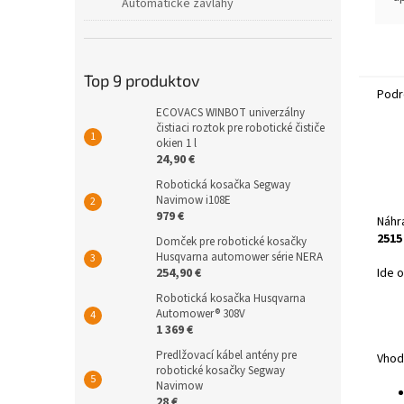
Automatické závlahy
m
š
k
g
Top 9 produktov
n
Podr
p
ECOVACS WINBOT univerzálny
čistiaci roztok pre robotické čističe
okien 1 l
24,90 €
Robotická kosačka Segway
Navimow i108E
979 €
Náhr
2515
Domček pre robotické kosačky
Husqvarna automower série NERA
Ide o
254,90 €
Robotická kosačka Husqvarna
Automower® 308V
1 369 €
Predlžovací kábel antény pre
Vhod
robotické kosačky Segway
Navimow
28 €