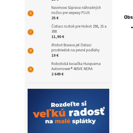
Navimow Súprava náhradných
nožov pre seqway PLUS
Obs
25 €
Čistiaci roztok pre Hobot 298, 2S a
388
11,90 €
iRobot Braava jet čistiaci
prostriedok na pevné podlahy
19 €
Robotická kosačka Husqvarna
Automower® 405VE NERA
2 649 €