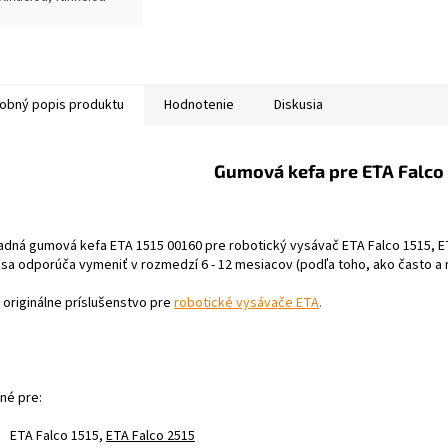
opovania,
peciálnou rotačnou
efou, pokročilou
yroskopickou
avigáciou a dobou
obný popis produktu
Hodnotenie
Diskusia
revádzky až 120
Gumová kefa pre ETA Falco 
adná gumová kefa ETA 1515 00160 pre robotický vysávač ETA Falco 1515, E
sa odporúča vymeniť v rozmedzí 6 - 12 mesiacov (podľa toho, ako často a
 originálne príslušenstvo pre
robotické vysávače ETA
.
né pre:
ETA Falco 1515,
ETA Falco 2515