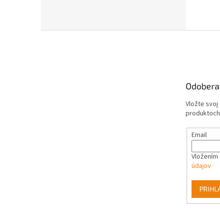
Z
á
p
ä
t
Odobera
i
e
Vložte svoj
produktoch
Email
Vložením 
údajov
PRIHL