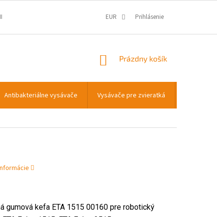
IENKY
OCHRANA OSOBNÝCH ÚDAJOV
EUR
Prihlásenie
INFORMÁCIE O COOKIES
NÁKUPNÝ
Prázdny košík
KOŠÍK
Antibakteriálne vysávače
Vysávače pre zvieratká
Transportn
informácie
á gumová kefa ETA 1515 00160 pre robotický