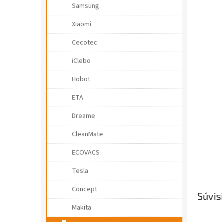
e
Samsung
l
Xiaomi
Cecotec
iClebo
Hobot
ETA
Dreame
CleanMate
ECOVACS
Tesla
Concept
Súvis
Makita