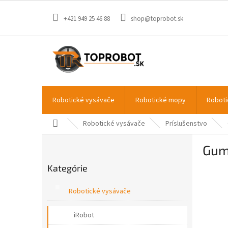
Prejsť
na
+421 949 25 46 88
shop@toprobot.sk
obsah
Robotické vysávače
Robotické mopy
Roboti
Domov
Robotické vysávače
Príslušenstvo
B
Gumo
o
Preskočiť
č
Kategórie
kategórie
n
ý
Robotické vysávače
p
a
iRobot
n