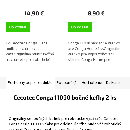
14,90 €
8,90 €
Do košíka
Do košíka
1x Cecotec Conga 11090
Conga 11090 náhradné vrecko
multifunkčná hlavná
pre Conga Home 1ksOriginálne
kefaOriginálna multifunkčná
vrecko pre vyprázdňovaciu
hlavná kefa pre robotické
stanicu Conga Home pre
vysávače Cecotec Conga série
robotické vysávače Cecotec
11090
Conga série 11090
Podrobný popis produktu
Podobné (2)
Hodnotenie
Diskusia
Cecotec Conga 11090 bočné kefky 2 ks
Originálny set bočných kefiek pre robotické vysávače Cecotec
Conga série 11090. Vďaka pravidelnej údržbe bude váš robotický
vysávač Conga pracovať s maximálnym výkonom.