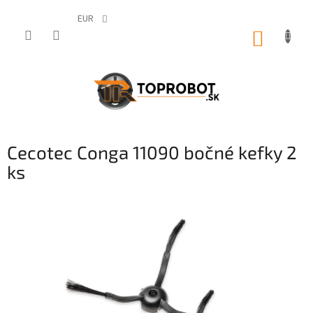
Prejsť
na
EUR
obsah
NÁKUP
KOŠÍK
Cecotec Conga 11090 bočné kefky 2
ks