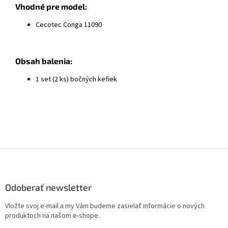
Vhodné pre model:
Cecotec Conga 11090
Obsah balenia:
1 set (2 ks) bočných kefiek
Z
á
p
ä
Odoberať newsletter
t
Vložte svoj e-mail a my Vám budeme zasielať informácie o nových
i
produktoch na našom e-shope.
e