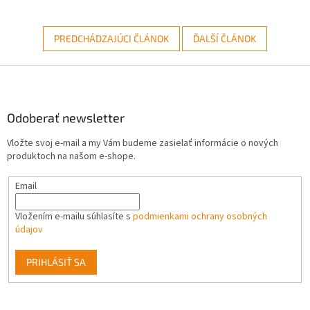
PREDCHÁDZAJÚCI ČLÁNOK
ĎALŠÍ ČLÁNOK
Z
á
p
ä
Odoberať newsletter
t
Vložte svoj e-mail a my Vám budeme zasielať informácie o nových
i
produktoch na našom e-shope.
e
Email
Vložením e-mailu súhlasíte s
podmienkami ochrany osobných
údajov
PRIHLÁSIŤ SA