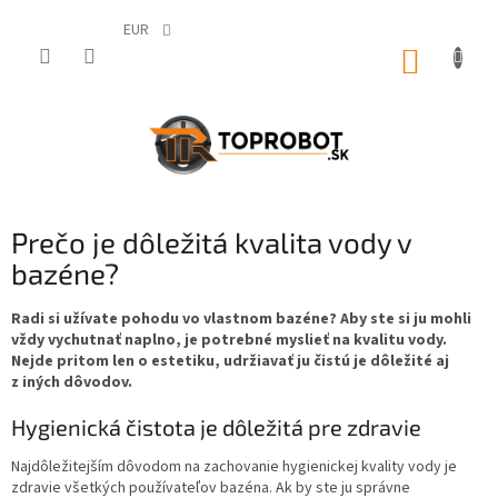
Prejsť
na
EUR
obsah
NÁKUP
KOŠÍK
Prečo je dôležitá kvalita vody v
bazéne?
Radi si užívate pohodu vo vlastnom bazéne? Aby ste si ju mohli
vždy vychutnať naplno, je potrebné myslieť na kvalitu vody.
Nejde pritom len o estetiku, udržiavať ju čistú je dôležité aj
z iných dôvodov.
Hygienická čistota je dôležitá pre zdravie
Najdôležitejším dôvodom na zachovanie hygienickej kvality vody je
zdravie všetkých používateľov bazéna. Ak by ste ju správne