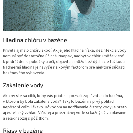
Hladina chlóru v bazéne
Priveľa aj málo chlóru škodí. Ak je jeho hladina nízka, dezinfekcia vody
nemusí byť dostatočne účinná. Naopak, nadbytok chlóru môže viesť
k podráždeniu pokožky a očí, objaviť sa môžu tiež dýchacie ťažkosti.
Nadmerná hladina je navyše rizikovým faktorom pre niektoré súčasti
bazénového vybavenia.
Zakalenie vody
Ako by ste sa cítili, keby vás priatelia pozvali zaplávať si do bazéna,
v ktorom by bola zakalená voda? Takýto bazén na prvý pohľad
nepôsobí veľmi lákavo. Dôvodom na udržiavanie čistoty vody je preto
aj estetický vzhľad. V čistej a priezračnej vode si každý užíva plávanie
a relax naozaj s pôžitkom.
Riasy v bazéne