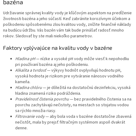
bazéna
Udržiavanie správnej kvality vody je kľúčovým aspektom na predĺženie
životnosti bazéna a jeho súčastí. Keď zabránite korozívnym účinkom a
poškodeniu spôsobenému zlou kvalitou vody, znížite finančné náklady
na budúcu údržbu. Vás bazén vám tak bude prinášať radosť mnoho
rokov. Sledovať by ste mali niekoľko parametrov.
Faktory vplývajúce na kvalitu vody v bazéne
Hladina pH
— nízke a vysoké pH vody môže viesť k nepohodliu
pri používaní bazéna aj jeho poškodeniu.
Alkalita a tvrdosť
— výkyvy hodnôt ovplyvňujú hodnotu pH,
vysoká hodnota je rizikom pre vytváranie nánosov vodného
kameňa.
Hladina chlóru
— je dôležitá na dostatočnú dezinfekciu, vysoká
hladina znamená riziko podráždenia.
Pravidelnosť čistenia povrchu
— bez pravidelného čistenia sa na
povrchu zachytávajú nečistoty, na miestach so stojatou vodou
sa rýchlo množia riasy.
Filtrovanie vody
— aby bola voda v bazéne dostatočne zbavená
nečistôt, mala by prejsť filtračným systémom aspoň dvakrát
denne.