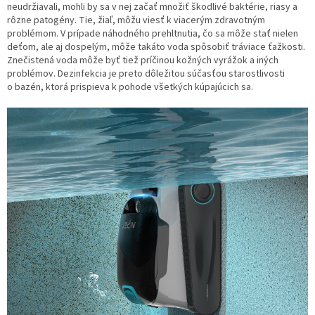
neudržiavali, mohli by sa v nej začať množiť škodlivé baktérie, riasy a
rôzne patogény. Tie, žiaľ, môžu viesť k viacerým zdravotným
problémom. V prípade náhodného prehltnutia, čo sa môže stať nielen
deťom, ale aj dospelým, môže takáto voda spôsobiť tráviace ťažkosti.
Znečistená voda môže byť tiež príčinou kožných vyrážok a iných
problémov. Dezinfekcia je preto dôležitou súčasťou starostlivosti
o bazén, ktorá prispieva k pohode všetkých kúpajúcich sa.