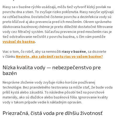
Riasy sa v bazéne rýchlo usádzajú, môžu tiež vytvoriť klzký povlak na
povrchu dna a stien. To zvyšuje riziko pokĺznutia. Riasy navyše vplývajú
na vzhľad bazéna. Dostatočné čistenie povrchu a dezinfekcia vody sú
preto kľúčové aj ako prevencia pred ich množením. Okrem správneho
dávkovania bazénovej chémie je preto dôležité dostatočné filtrovanie
vody cez filtračný systém. Súčasťou prevencie pred množením rias je
tiež odstraňovanie nečistôt z povrchu bazéna, s čím vám pomôže
vysávač do bazéna
.
Viac o tom, čo robiť, aby sa nemnožili
riasy v bazéne
, sa dozviete
v článku
Neviete, ako zabrániť rastu rias vo vašom bazéne?
Nízka kvalita vody — nebezpečenstvo pre
bazén
Nesprávne zloženie vody zvyšuje riziko korózie používanej
technológie. Bez pravidelného testovania sa môže stať, že bude voda
príliš kyslá alebo zásaditá. To následne pôsobí tiež na povrchové
materiály, ako sú dlaždice alebo bazénová fólia. Ignorovanie kvality
vody v takom prípade vedie k nákladným opravám.
Priezračná, čistá voda pre dlhšiu životnosť