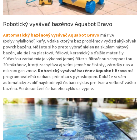
Robotický vysávač bazénov Aquabot Bravo
Automatický bazénový vysávač
Aquabot Bravo
má PVA
(polyvinylalkohol) kefy, vďaka ktorým bez problémov vyčistí akýkoľvek
povrch bazénu. Môžete si ho preto vybrať nielen na sklolaminátový
bazén, ale tiež na plastový, fóliový, keramický a ďalšie materiály.
Súčasťou zariadenia je výkonný jemný filter s filtračnou schopnosťou
20 mikrónov, ktorý zachytáva aj veľmi jemné nečistoty, zárodky rias a
mikroorganizmov.
Robotický vysávač bazénov Aquabot Bravo
má
programovateľnú riadiacu jednotku s gyroskopom. Dokáže si sám
automaticky zvoliť najvhodnejší čistiaci cyklus pre tvar a veľkosť vášho
bazéna. Po dokončení čistiaceho cyklu sa vypne.