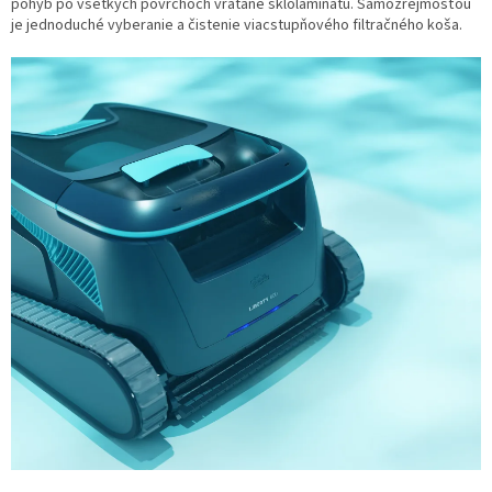
pohyb po všetkých povrchoch vrátane sklolaminátu. Samozrejmosťou
je jednoduché vyberanie a čistenie viacstupňového filtračného koša.