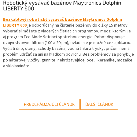
Robotický vysávač bazénov Maytronics Dolphin
LIBERTY 600
Bezkáblový robotický vysávač bazénov Maytronics Dolphin
LIBERTY 600
je odporúčaný na čistenie bazénov do dĺžky 15 metrov.
Vyberať si môžete z viacerých čistiacich programov, medzi ktorými je
aj program Eco-Mode šetriaci spotrebou energie. Robot disponuje
dvojvrstvovým filtrom (100 a 20 µm), ovládanie je možné cez aplikáciu.
Vyčistí dno, steny, schody bazéna, vodnú linku a trysky, pričom nemá
problém udržať sa ani na hladkom povrchu. Bez problémov sa pohybuje
po náterovej vložky, gunnite, nehrdzavejúcej oceli, keramike, mozaike
a sklolamináte.
PREDCHÁDZAJÚCI ČLÁNOK
ĎALŠÍ ČLÁNOK
Z
á
p