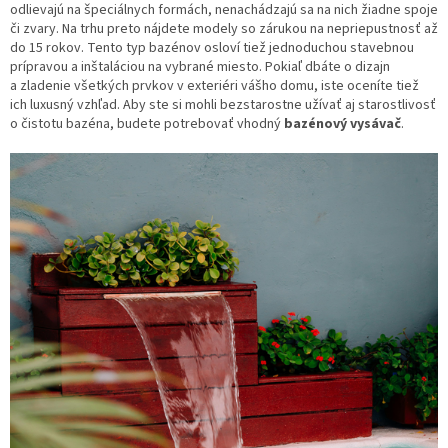
odlievajú na špeciálnych formách, nenachádzajú sa na nich žiadne spoje
či zvary. Na trhu preto nájdete modely so zárukou na nepriepustnosť až
do 15 rokov. Tento typ bazénov osloví tiež jednoduchou stavebnou
prípravou a inštaláciou na vybrané miesto. Pokiaľ dbáte o dizajn
a zladenie všetkých prvkov v exteriéri vášho domu, iste oceníte tiež
ich luxusný vzhľad. Aby ste si mohli bezstarostne užívať aj starostlivosť
o čistotu bazéna, budete potrebovať vhodný
bazénový vysávač
.