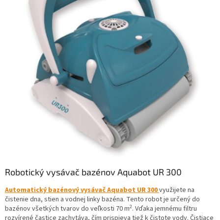
Robotický vysávač bazénov Aquabot UR 300
Automatický bazénový vysávač
Aquabot UR 300
využijete na
čistenie dna, stien a vodnej linky bazéna. Tento robot je určený do
2
bazénov všetkých tvarov do veľkosti 70 m
. Vďaka jemnému filtru
rozvírené častice zachytáva, čím prispieva tiež k čistote vody. Čistiace