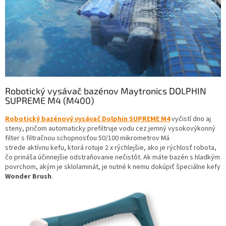
Robotický vysávač bazénov Maytronics DOLPHIN
SUPREME M4 (M400)
Robotický bazénový vysávač Dolphin SUPREME M4
vyčistí dno aj
steny, pričom automaticky prefiltruje vodu cez jemný vysokovýkonný
filter s filtračnou schopnosťou 50/100 mikrometrov Má
strede aktívnu kefu, ktorá rotuje 2 x rýchlejšie, ako je rýchlosť robota,
čo prináša účinnejšie odstraňovanie nečistôt. Ak máte bazén s hladkým
povrchom, akým je sklolaminát, je nutné k nemu dokúpiť špeciálne kefy
Wonder Brush
.