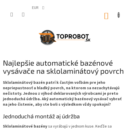
Prejsť
na
EUR
obsah
NÁKUP
KOŠÍK
Najlepšie automatické bazénové
vysávače na sklolaminátový povrch
Sklolaminátový bazén patrí k častým voľbám pre jeho
nepriepustnosť a hladký povrch, na ktorom sa nezachytávajú
nečistoty. Jednou z výhod deklarovaných výrobcami je preto
jednoduchá údržba. Aký automatický bazénový vysávač vybrať
na jeho čistenie, aby ste boli s výsledkom vždy spokojní?
Jednoduchá montáž aj údržba
Sklolaminátové bazény
sa vyrábajú v jednom kuse. Keďže sa