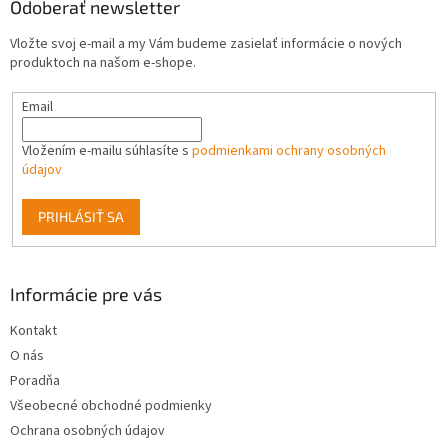
ä
Odoberať newsletter
t
Vložte svoj e-mail a my Vám budeme zasielať informácie o nových
i
produktoch na našom e-shope.
e
Email
Vložením e-mailu súhlasíte s
podmienkami ochrany osobných
údajov
PRIHLÁSIŤ SA
Informácie pre vás
Kontakt
O nás
Poradňa
Všeobecné obchodné podmienky
Ochrana osobných údajov