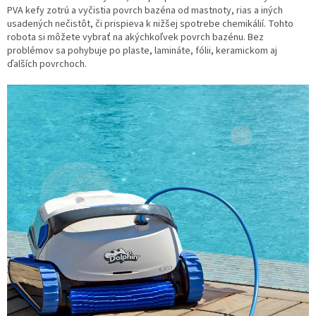
PVA kefy zotrú a vyčistia povrch bazéna od mastnoty, rias a iných
usadených nečistôt, či prispieva k nižšej spotrebe chemikálií. Tohto
robota si môžete vybrať na akýchkoľvek povrch bazénu. Bez
problémov sa pohybuje po plaste, lamináte, fólii, keramickom aj
ďalších povrchoch.