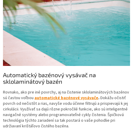
Automatický bazénový vysávač na
sklolaminátový bazén
Rovnako, ako pre iné povrchy, aj na čistenie sklolaminátových bazénov
sú častou voľbou
automatické bazénové vysávače
.
Dokážu očistiť
povrch od nečistôt a rias, navyše vodu účinne filtrujú a prispievajú k jej
cirkulácii. Využívať sa dajú rôzne pokročilé funkcie, ako sú inteligentné
navigačné systémy alebo programovateľné cykly čistenia. Špičková
technológia týchto zariadení sa tak postará o vaše pohodlie pri
udržiavaní krištáľovo čistého bazéna.