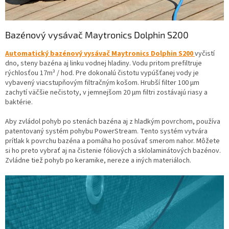
Bazénový vysávač Maytronics Dolphin S200
Automatický bazénový vysávač Maytronics Dolphin S200
vyčistí
dno, steny bazéna aj linku vodnej hladiny. Vodu pritom prefiltruje
rýchlosťou 17m³ / hod. Pre dokonalú čistotu vypúšťanej vody je
vybavený viacstupňovým filtračným košom. Hrubší filter 100 µm
zachytí väčšie nečistoty, v jemnejšom 20 µm filtri zostávajú riasy a
baktérie.
Aby zvládol pohyb po stenách bazéna aj z hladkým povrchom, používa
patentovaný systém pohybu PowerStream. Tento systém vytvára
prítlak k povrchu bazéna a pomáha ho posúvať smerom nahor. Môžete
si ho preto vybrať aj na čistenie fóliových a sklolaminátových bazénov.
Zvládne tiež pohyb po keramike, nereze a iných materiáloch.