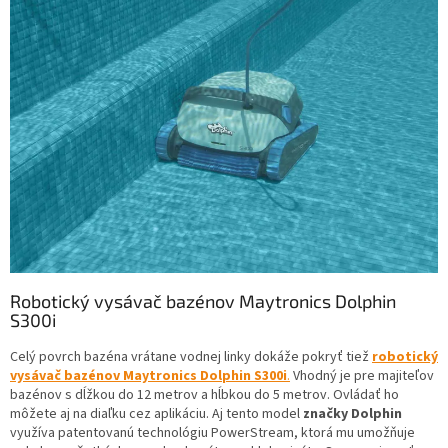
Robotický vysávač bazénov Maytronics Dolphin
S300i
Celý povrch bazéna vrátane vodnej linky dokáže pokryť tiež
robotický
vysávač bazénov Maytronics Dolphin S300i
.
Vhodný je pre majiteľov
bazénov s dĺžkou do 12 metrov a hĺbkou do 5 metrov. Ovládať ho
môžete aj na diaľku cez aplikáciu. Aj tento model
značky
Dolphin
využíva patentovanú technológiu PowerStream, ktorá mu umožňuje