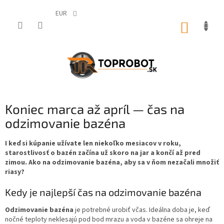
Prejsť
na
EUR
obsah
NÁKUP
KOŠÍK
Koniec marca až apríl — čas na
odzimovanie bazéna
I keď si kúpanie užívate len niekoľko mesiacov v roku,
starostlivosť o bazén začína už skoro na jar a končí až pred
zimou. Ako na odzimovanie bazéna, aby sa v ňom nezačali množiť
riasy?
Kedy je najlepší čas na odzimovanie bazéna
Odzimovanie bazéna
je potrebné urobiť včas. Ideálna doba je, keď
nočné teploty neklesajú pod bod mrazu a voda v bazéne sa ohreje na