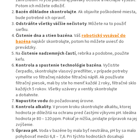
Potom ich môžete odložiť.
Bazén dôkladne skontrolujte
. Ak objavíte poškodené miesta,
bude potrebné ich opraviť.
Odstráňte všetky väčšie nečistoty
. Môžete na to použiť
sieťku.
Čistenie dna a stien bazéna
. Váš
robotický vysávač do
bazéna
najskôr skontrolujte, potom ho môžete uviesť do
prevádzky.
Na
čistenie nadzemných častí
, rebríka a podobne, použite
kefu.
Kontrola a spustenie technológie bazéna
. Vyčistite
čerpadlo, skontrolujte vlasový predfilter, v prípade potreby
vymeňte vo filtračnej nádobe filtračnú náplň. Ak používate
filtračný piesok, mali by ste ho meniť každé 2 roky, filtračné sklo
každých 5 rokov. Všetky uzávery a ventily skontrolujte
a dotiahnite.
Napustite vodu
do požadovanej úrovne.
Kontrola alkality
. V prvom kroku skontrolujte alkalitu, ktorej
hodnota je dôležitá na ochranu pred častými výkyvmi pH. Ideálna
hodnota je 80 – 120 ppm. Pokiaľ je nižšia, pridajte prípravok na jej
zvýšenie.
Úprava pH.
Voda v bazéne by mala byť neutrálna, pH by sa malo
pohybovať medzi 6,8 – 7,6. Pri týchto hodnotách dosahujú