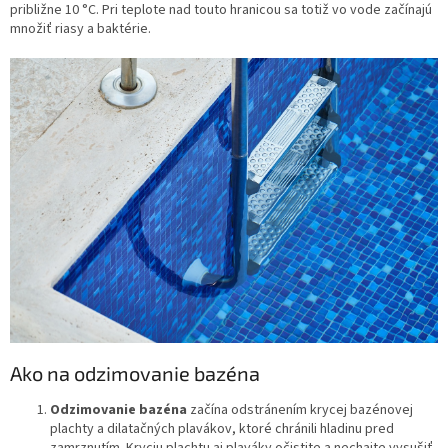
približne 10 °C. Pri teplote nad touto hranicou sa totiž vo vode začínajú
množiť riasy a baktérie.
Ako na odzimovanie bazéna
Odzimovanie bazéna
začína odstránením krycej bazénovej
plachty a dilatačných plavákov, ktoré chránili hladinu pred
zamrznutím. Kryciu plachtu aj plaváky očistite a nechajte vysušiť.