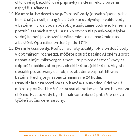
chlórové aj bezchlórové prípravky na dezinfekciu bazéna
najvyššiu účinnosť.
Kontrola tvrdosti vody.
Tvrdosť vody (obsah vápenatých a
horečnatých solí, mangánu a železa) ovplyvňuje kvalitu vody
v bazéne. Tvrdá voda spôsobuje usádzanie vodného kameňa na
potrubí, stenách a zvyšuje riziko stvrdnutia pieskovej náplne.
Vodný kameň je zároveň ideálne miesto na množenie rias
a baktérií. Optimálna tvrdosť je do 17 °N.
Dezinfekcia vody.
Keď sú hodnoty alkality, pH a tvrdosť vody
v optimálnom rozmedzí, môžete použiť bazénovú chémiu proti
riasam a iným mikroorganizmom. Pri prvom ošetrení vody sa
odporúča aplikovať prípravok chlór štart (chlór šok). Aby ste
dosiahli požadovaný účinok, nezabudnite zapnúť filtráciu
bazéna. Nechajte ju zapnutú minimálne 24 hodín.
Pravidelná starostlivosť o bazén.
Po úvodnej údržbe už
môžete používať bežnú chlórovú alebo bezchlórovú bazénovú
chémiu. Kvalitu vody by ste mali kontrolovať približne raz za
týždeň počas celej sezóny.