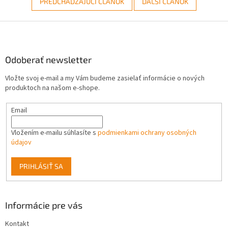
PREDCHÁDZAJÚCI ČLÁNOK
ĎALŠÍ ČLÁNOK
Z
á
p
ä
Odoberať newsletter
t
Vložte svoj e-mail a my Vám budeme zasielať informácie o nových
i
produktoch na našom e-shope.
e
Email
Vložením e-mailu súhlasíte s
podmienkami ochrany osobných
údajov
PRIHLÁSIŤ SA
Informácie pre vás
Kontakt